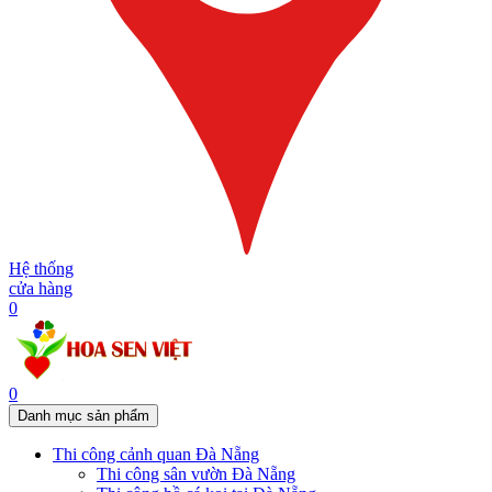
Hệ thống
cửa hàng
0
0
Danh mục sản phẩm
Thi công cảnh quan Đà Nẵng
Thi công sân vườn Đà Nẵng