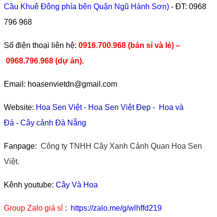
Cầu Khuê Đông phía bên Quận Ngũ Hành Sơn)
- ĐT:
0968
796 968
​Số điện thoại liên hệ:
0916.700.968 (bán sỉ và lẻ) –
0968.796.968
(
dự án).
Email: hoasenvietdn@gmail.com
Website:
Hoa Sen Việt
-
Hoa Sen Việt Đẹp
-
Hoa và
Đá
-
Cây cảnh Đà Nẵng
Fanpage:
Công ty TNHH Cây Xanh Cảnh Quan Hoa Sen
Việt.
Kênh youtube:
Cây Và Hoa
Group Zalo giá sỉ
:
https://zalo.me/g/wlhffd219