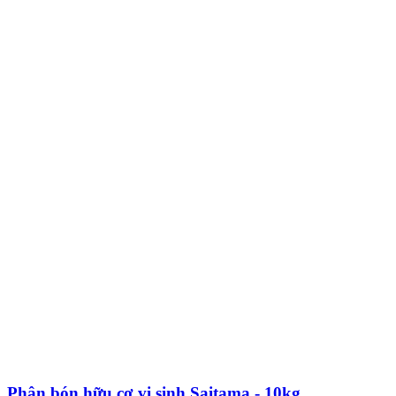
Phân bón hữu cơ vi sinh Saitama - 10kg