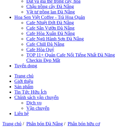
Đất và giá thể trồng cây, hoa
Chậu trồng cây Đà Nẵng
Vật tư trồng lan Đà Nẵng
Hoa Sen Việt Coffee - Trà Hoa Quán
Cafe Nhiệt Đới Đà Nẵng
Cafe Sân Vườn Đà Nẵng
Cafe Hòa Xuân Đà Nẵng
Cafe Ngũ Hành Sơn Đà Nẵng
Cafe Chill Đà Nẵng
Cafe Hòa Quý
TOP 11+ Quán Cafe Nổi Tiếng Nhất Đà Năng
Checkin Đẹp Mắt
Tuyển dụng
Trang chủ
Giới thiệu
Sản phẩm
Tin Tức Hữu Ích
Chính sách vận chuyển
Dịch vụ
Vận chuyển
Liên hệ
Trang chủ
/
Phân bón Đà Nẵng
/
Phân bón hữu cơ