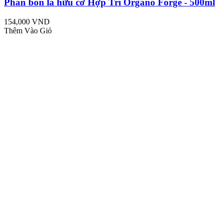
Phân bón lá hữu cơ Hợp Trí Organo Forge - 500ml
154,000 VND
Thêm Vào Giỏ