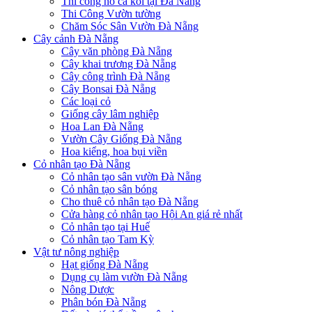
Thi công hồ cá koi tại Đà Nẵng
Thi Công Vườn tường
Chăm Sóc Sân Vườn Đà Nẵng
Cây cảnh Đà Nẵng
Cây văn phòng Đà Nẵng
Cây khai trương Đà Nẵng
Cây công trình Đà Nẵng
Cây Bonsai Đà Nẵng
Các loại cỏ
Giống cây lâm nghiệp
Hoa Lan Đà Nẵng
Vườn Cây Giống Đà Nẵng
Hoa kiểng, hoa bụi viền
Cỏ nhân tạo Đà Nẵng
Cỏ nhân tạo sân vườn Đà Nẵng
Cỏ nhân tạo sân bóng
Cho thuê cỏ nhân tạo Đà Nẵng
Cửa hàng cỏ nhân tạo Hội An giá rẻ nhất
Cỏ nhân tạo tại Huế
Cỏ nhân tạo Tam Kỳ
Vật tư nông nghiệp
Hạt giống Đà Nẵng
Dụng cụ làm vườn Đà Nẵng
Nông Dược
Phân bón Đà Nẵng