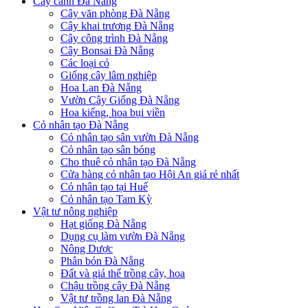
Cây cảnh Đà Nẵng
Cây văn phòng Đà Nẵng
Cây khai trương Đà Nẵng
Cây công trình Đà Nẵng
Cây Bonsai Đà Nẵng
Các loại cỏ
Giống cây lâm nghiệp
Hoa Lan Đà Nẵng
Vườn Cây Giống Đà Nẵng
Hoa kiểng, hoa bụi viền
Cỏ nhân tạo Đà Nẵng
Cỏ nhân tạo sân vườn Đà Nẵng
Cỏ nhân tạo sân bóng
Cho thuê cỏ nhân tạo Đà Nẵng
Cửa hàng cỏ nhân tạo Hội An giá rẻ nhất
Cỏ nhân tạo tại Huế
Cỏ nhân tạo Tam Kỳ
Vật tư nông nghiệp
Hạt giống Đà Nẵng
Dụng cụ làm vườn Đà Nẵng
Nông Dược
Phân bón Đà Nẵng
Đất và giá thể trồng cây, hoa
Chậu trồng cây Đà Nẵng
Vật tư trồng lan Đà Nẵng