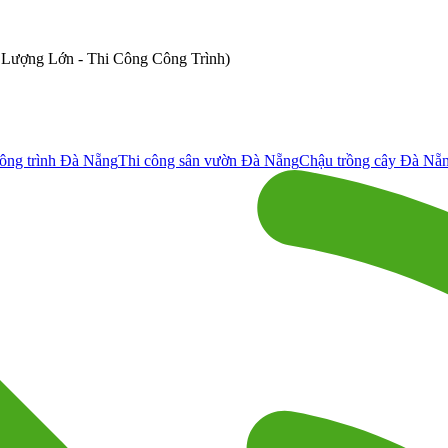
ố Lượng Lớn - Thi Công Công Trình)
ông trình Đà Nẵng
Thi công sân vườn Đà Nẵng
Chậu trồng cây Đà Nẵ