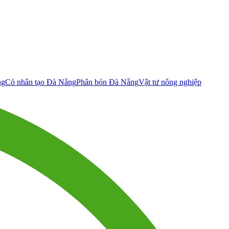
ng
Cỏ nhân tạo Đà Nẵng
Phân bón Đà Nẵng
Vật tư nông nghiệp