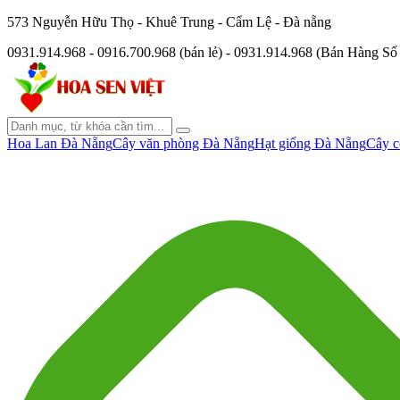
573 Nguyễn Hữu Thọ - Khuê Trung - Cẩm Lệ - Đà nẵng
0931.914.968 - 0916.700.968 (bán lẻ) - 0931.914.968 (Bán Hàng S
Hoa Lan Đà Nẵng
Cây văn phòng Đà Nẵng
Hạt giống Đà Nẵng
Cây c