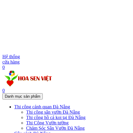
Hệ thống
cửa hàng
0
0
Danh mục sản phẩm
Thi công cảnh quan Đà Nẵng
Thi công sân vườn Đà Nẵng
Thi công hồ cá koi tại Đà Nẵng
Thi Công Vườn tường
Chăm Sóc Sân Vườn Đà Nẵng