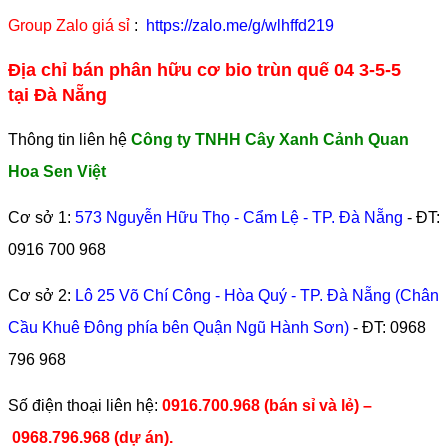
Group Zalo giá sỉ
:
https://zalo.me/g/wlhffd219
Địa chỉ bán phân hữu cơ bio trùn quế 04 3-5-5
tại Đà Nẵng
Thông tin liên hệ
Công ty TNHH Cây Xanh Cảnh Quan
Hoa Sen Việt
Cơ sở 1:
573 Nguyễn Hữu Thọ - Cẩm Lệ - TP. Đà Nẵng
- ĐT:
0916 700 968
Cơ sở 2:
Lô 25 Võ Chí Công - Hòa Quý - TP. Đà Nẵng (Chân
Cầu Khuê Đông phía bên Quận Ngũ Hành Sơn)
- ĐT:
0968
796 968
​Số điện thoại liên hệ:
0916.700.968 (bán sỉ và lẻ) –
0968.796.968
(
dự án).