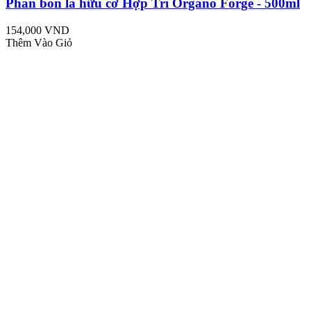
Phân bón lá hữu cơ Hợp Trí Organo Forge - 500ml
154,000 VND
Thêm Vào Giỏ