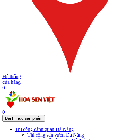
Hệ thống
cửa hàng
0
0
Danh mục sản phẩm
Thi công cảnh quan Đà Nẵng
Thi công sân vườn Đà Nẵng