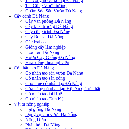
Thi công hồ cá koi tại Đà Nẵng
Thi Công Vườn tường
Chăm Sóc Sân Vườn Đà Nẵng
Cây cảnh Đà Nẵng
Cây văn phòng Đà Nẵng
Cây khai trương Đà Nẵng
Cây công trình Đà Nẵng
Cây Bonsai Đà Nẵng
Các loại cỏ
Giống cây lâm nghiệp
Hoa Lan Đà Nẵng
Vườn Cây Giống Đà Nẵng
Hoa kiểng, hoa bụi viền
Cỏ nhân tạo Đà Nẵng
Cỏ nhân tạo sân vườn Đà Nẵng
Cỏ nhân tạo sân bóng
Cho thuê cỏ nhân tạo Đà Nẵng
Cửa hàng cỏ nhân tạo Hội An giá rẻ nhất
Cỏ nhân tạo tại Huế
Cỏ nhân tạo Tam Kỳ
Vật tư nông nghiệp
Hạt giống Đà Nẵng
Dụng cụ làm vườn Đà Nẵng
Nông Dược
Phân bón Đà Nẵng