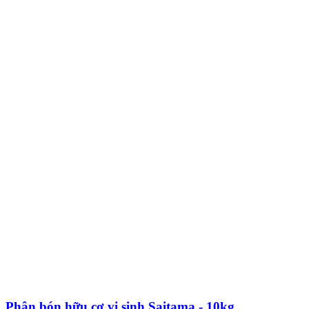
Phân bón hữu cơ vi sinh Saitama - 10kg