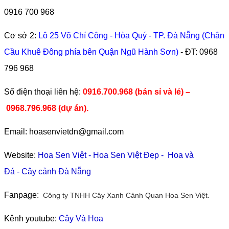
0916 700 968
Cơ sở 2:
Lô 25 Võ Chí Công - Hòa Quý - TP. Đà Nẵng (Chân
Cầu Khuê Đông phía bên Quận Ngũ Hành Sơn)
- ĐT:
0968
796 968
​Số điện thoại liên hệ:
0916.700.968 (bán sỉ và lẻ) –
0968.796.968
(
dự án).
Email: hoasenvietdn@gmail.com
Website:
Hoa Sen Việt
-
Hoa Sen Việt Đẹp
-
Hoa và
Đá
-
Cây cảnh Đà Nẵng
Fanpage:
Công ty TNHH Cây Xanh Cảnh Quan Hoa Sen Việt.
Kênh youtube:
Cây Và Hoa