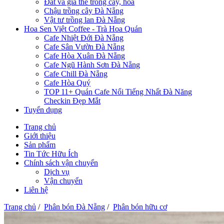
Đất và giá thể trồng cây, hoa
Chậu trồng cây Đà Nẵng
Vật tư trồng lan Đà Nẵng
Hoa Sen Việt Coffee - Trà Hoa Quán
Cafe Nhiệt Đới Đà Nẵng
Cafe Sân Vườn Đà Nẵng
Cafe Hòa Xuân Đà Nẵng
Cafe Ngũ Hành Sơn Đà Nẵng
Cafe Chill Đà Nẵng
Cafe Hòa Quý
TOP 11+ Quán Cafe Nổi Tiếng Nhất Đà Năng
Checkin Đẹp Mắt
Tuyển dụng
Trang chủ
Giới thiệu
Sản phẩm
Tin Tức Hữu Ích
Chính sách vận chuyển
Dịch vụ
Vận chuyển
Liên hệ
Trang chủ
/
Phân bón Đà Nẵng
/
Phân bón hữu cơ