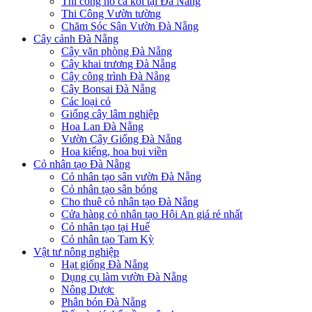
Thi công hồ cá koi tại Đà Nẵng
Thi Công Vườn tường
Chăm Sóc Sân Vườn Đà Nẵng
Cây cảnh Đà Nẵng
Cây văn phòng Đà Nẵng
Cây khai trương Đà Nẵng
Cây công trình Đà Nẵng
Cây Bonsai Đà Nẵng
Các loại cỏ
Giống cây lâm nghiệp
Hoa Lan Đà Nẵng
Vườn Cây Giống Đà Nẵng
Hoa kiểng, hoa bụi viền
Cỏ nhân tạo Đà Nẵng
Cỏ nhân tạo sân vườn Đà Nẵng
Cỏ nhân tạo sân bóng
Cho thuê cỏ nhân tạo Đà Nẵng
Cửa hàng cỏ nhân tạo Hội An giá rẻ nhất
Cỏ nhân tạo tại Huế
Cỏ nhân tạo Tam Kỳ
Vật tư nông nghiệp
Hạt giống Đà Nẵng
Dụng cụ làm vườn Đà Nẵng
Nông Dược
Phân bón Đà Nẵng