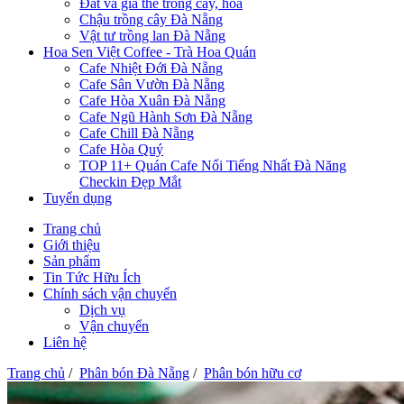
Đất và giá thể trồng cây, hoa
Chậu trồng cây Đà Nẵng
Vật tư trồng lan Đà Nẵng
Hoa Sen Việt Coffee - Trà Hoa Quán
Cafe Nhiệt Đới Đà Nẵng
Cafe Sân Vườn Đà Nẵng
Cafe Hòa Xuân Đà Nẵng
Cafe Ngũ Hành Sơn Đà Nẵng
Cafe Chill Đà Nẵng
Cafe Hòa Quý
TOP 11+ Quán Cafe Nổi Tiếng Nhất Đà Năng
Checkin Đẹp Mắt
Tuyển dụng
Trang chủ
Giới thiệu
Sản phẩm
Tin Tức Hữu Ích
Chính sách vận chuyển
Dịch vụ
Vận chuyển
Liên hệ
Trang chủ
/
Phân bón Đà Nẵng
/
Phân bón hữu cơ