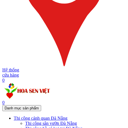
Hệ thống
cửa hàng
0
0
Danh mục sản phẩm
Thi công cảnh quan Đà Nẵng
Thi công sân vườn Đà Nẵng