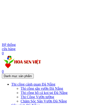
Hệ thống
cửa hàng
0
0
Danh mục sản phẩm
Thi công cảnh quan Đà Nẵng
Thi công sân vườn Đà Nẵng
Thi công hồ cá koi tại Đà Nẵng
Thi Công Vườn tường
Chăm Sóc Sân Vườn Đà Nẵng