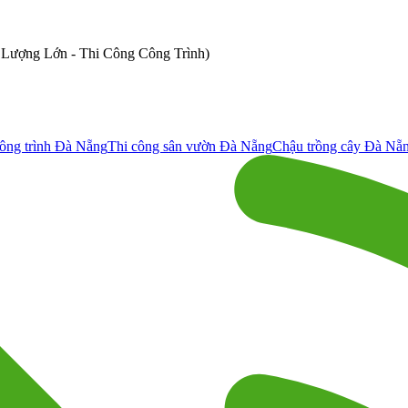
ố Lượng Lớn - Thi Công Công Trình)
ông trình Đà Nẵng
Thi công sân vườn Đà Nẵng
Chậu trồng cây Đà Nẵ