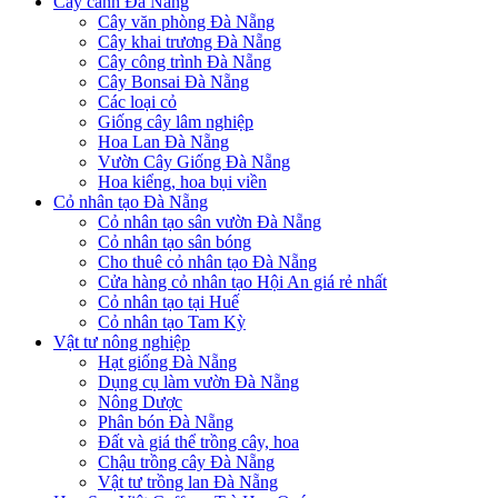
Cây cảnh Đà Nẵng
Cây văn phòng Đà Nẵng
Cây khai trương Đà Nẵng
Cây công trình Đà Nẵng
Cây Bonsai Đà Nẵng
Các loại cỏ
Giống cây lâm nghiệp
Hoa Lan Đà Nẵng
Vườn Cây Giống Đà Nẵng
Hoa kiểng, hoa bụi viền
Cỏ nhân tạo Đà Nẵng
Cỏ nhân tạo sân vườn Đà Nẵng
Cỏ nhân tạo sân bóng
Cho thuê cỏ nhân tạo Đà Nẵng
Cửa hàng cỏ nhân tạo Hội An giá rẻ nhất
Cỏ nhân tạo tại Huế
Cỏ nhân tạo Tam Kỳ
Vật tư nông nghiệp
Hạt giống Đà Nẵng
Dụng cụ làm vườn Đà Nẵng
Nông Dược
Phân bón Đà Nẵng
Đất và giá thể trồng cây, hoa
Chậu trồng cây Đà Nẵng
Vật tư trồng lan Đà Nẵng