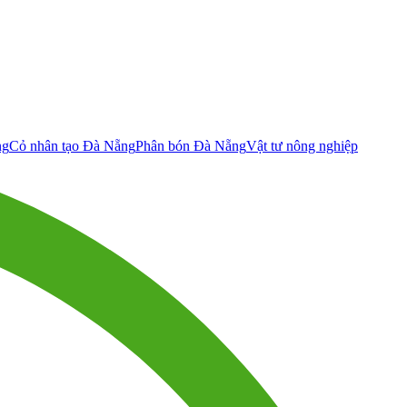
ng
Cỏ nhân tạo Đà Nẵng
Phân bón Đà Nẵng
Vật tư nông nghiệp