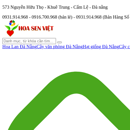
573 Nguyễn Hữu Thọ - Khuê Trung - Cẩm Lệ - Đà nẵng
0931.914.968 - 0916.700.968 (bán lẻ) - 0931.914.968 (Bán Hàng S
Hoa Lan Đà Nẵng
Cây văn phòng Đà Nẵng
Hạt giống Đà Nẵng
Cây c