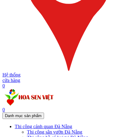
Hệ thống
cửa hàng
0
0
Danh mục sản phẩm
Thi công cảnh quan Đà Nẵng
Thi công sân vườn Đà Nẵng