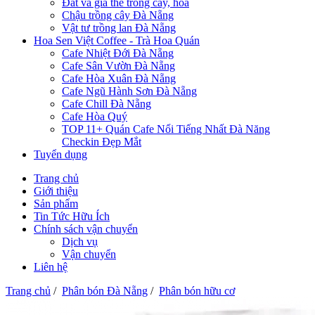
Đất và giá thể trồng cây, hoa
Chậu trồng cây Đà Nẵng
Vật tư trồng lan Đà Nẵng
Hoa Sen Việt Coffee - Trà Hoa Quán
Cafe Nhiệt Đới Đà Nẵng
Cafe Sân Vườn Đà Nẵng
Cafe Hòa Xuân Đà Nẵng
Cafe Ngũ Hành Sơn Đà Nẵng
Cafe Chill Đà Nẵng
Cafe Hòa Quý
TOP 11+ Quán Cafe Nổi Tiếng Nhất Đà Năng
Checkin Đẹp Mắt
Tuyển dụng
Trang chủ
Giới thiệu
Sản phẩm
Tin Tức Hữu Ích
Chính sách vận chuyển
Dịch vụ
Vận chuyển
Liên hệ
Trang chủ
/
Phân bón Đà Nẵng
/
Phân bón hữu cơ