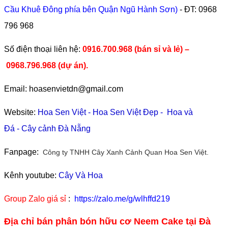
Cầu Khuê Đông phía bên Quận Ngũ Hành Sơn)
- ĐT:
0968
796 968
​Số điện thoại liên hệ:
0916.700.968 (bán sỉ và lẻ) –
0968.796.968
(
dự án).
Email: hoasenvietdn@gmail.com
Website:
Hoa Sen Việt
-
Hoa Sen Việt Đẹp
-
Hoa và
Đá
-
Cây cảnh Đà Nẵng
Fanpage:
Công ty TNHH Cây Xanh Cảnh Quan Hoa Sen Việt.
Kênh youtube:
Cây Và Hoa
Group Zalo giá sỉ
:
https://zalo.me/g/wlhffd219
Địa chỉ bán phân bón hữu cơ Neem Cake tại Đà