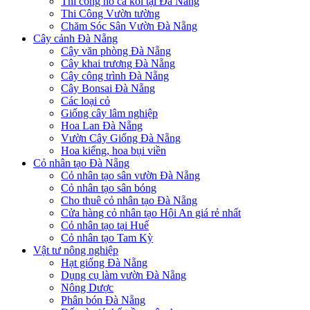
Thi công hồ cá koi tại Đà Nẵng
Thi Công Vườn tường
Chăm Sóc Sân Vườn Đà Nẵng
Cây cảnh Đà Nẵng
Cây văn phòng Đà Nẵng
Cây khai trương Đà Nẵng
Cây công trình Đà Nẵng
Cây Bonsai Đà Nẵng
Các loại cỏ
Giống cây lâm nghiệp
Hoa Lan Đà Nẵng
Vườn Cây Giống Đà Nẵng
Hoa kiểng, hoa bụi viền
Cỏ nhân tạo Đà Nẵng
Cỏ nhân tạo sân vườn Đà Nẵng
Cỏ nhân tạo sân bóng
Cho thuê cỏ nhân tạo Đà Nẵng
Cửa hàng cỏ nhân tạo Hội An giá rẻ nhất
Cỏ nhân tạo tại Huế
Cỏ nhân tạo Tam Kỳ
Vật tư nông nghiệp
Hạt giống Đà Nẵng
Dụng cụ làm vườn Đà Nẵng
Nông Dược
Phân bón Đà Nẵng