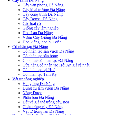
Cây cảnh Đà Nẵng
Cây văn phòng Đà Nẵng
Cây khai trương Đà Nẵng
Cây công trình Đà Nẵng
Cây Bonsai Đà Nẵng
Các loại cỏ
Giống cây lâm nghiệp
Hoa Lan Đà Nẵng
Vườn Cây Giống Đà Nẵng
Hoa kiểng, hoa bụi viền
Cỏ nhân tạo Đà Nẵng
Cỏ nhân tạo sân vườn Đà Nẵng
Cỏ nhân tạo sân bóng
Cho thuê cỏ nhân tạo Đà Nẵng
Cửa hàng cỏ nhân tạo Hội An giá rẻ nhất
Cỏ nhân tạo tại Huế
Cỏ nhân tạo Tam Kỳ
Vật tư nông nghiệp
Hạt giống Đà Nẵng
Dụng cụ làm vườn Đà Nẵng
Nông Dược
Phân bón Đà Nẵng
Đất và giá thể trồng cây, hoa
Chậu trồng cây Đà Nẵng
Vật tư trồng lan Đà Nẵng