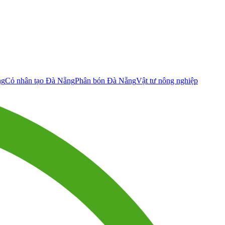
ng
Cỏ nhân tạo Đà Nẵng
Phân bón Đà Nẵng
Vật tư nông nghiệp