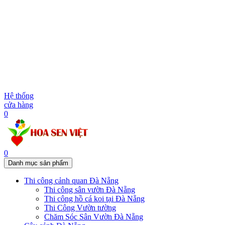
Hệ thống
cửa hàng
0
0
Danh mục sản phẩm
Thi công cảnh quan Đà Nẵng
Thi công sân vườn Đà Nẵng
Thi công hồ cá koi tại Đà Nẵng
Thi Công Vườn tường
Chăm Sóc Sân Vườn Đà Nẵng