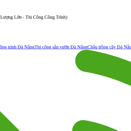
ố Lượng Lớn - Thi Công Công Trình)
ông trình Đà Nẵng
Thi công sân vườn Đà Nẵng
Chậu trồng cây Đà Nẵ