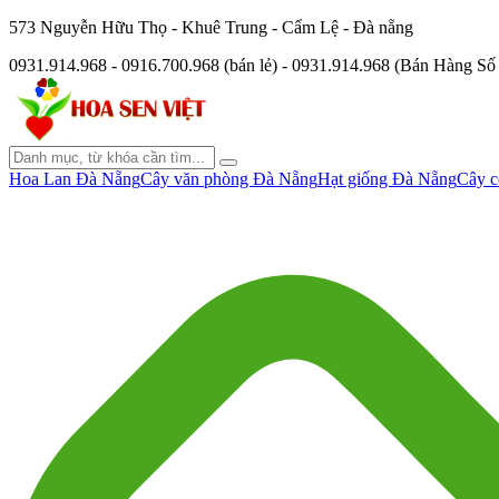
573 Nguyễn Hữu Thọ - Khuê Trung - Cẩm Lệ - Đà nẵng
0931.914.968 - 0916.700.968 (bán lẻ) - 0931.914.968 (Bán Hàng S
Hoa Lan Đà Nẵng
Cây văn phòng Đà Nẵng
Hạt giống Đà Nẵng
Cây c