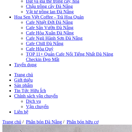
Đất và giá thể trồng cây, hoa
Chậu trồng cây Đà Nẵng
Vật tư trồng lan Đà Nẵng
Hoa Sen Việt Coffee - Trà Hoa Quán
Cafe Nhiệt Đới Đà Nẵng
Cafe Sân Vườn Đà Nẵng
Cafe Hòa Xuân Đà Nẵng
Cafe Ngũ Hành Sơn Đà Nẵng
Cafe Chill Đà Nẵng
Cafe Hòa Quý
TOP 11+ Quán Cafe Nổi Tiếng Nhất Đà Năng
Checkin Đẹp Mắt
Tuyển dụng
Trang chủ
Giới thiệu
Sản phẩm
Tin Tức Hữu Ích
Chính sách vận chuyển
Dịch vụ
Vận chuyển
Liên hệ
Trang chủ
/
Phân bón Đà Nẵng
/
Phân bón hữu cơ