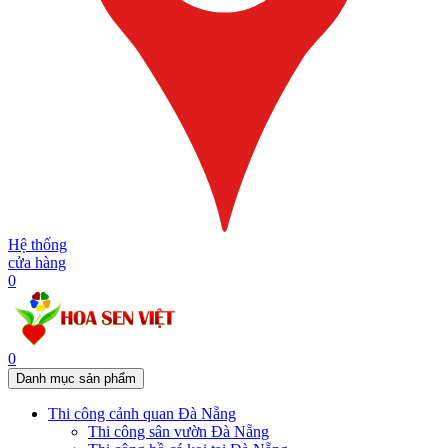
Hệ thống
cửa hàng
0
0
Danh mục sản phẩm
Thi công cảnh quan Đà Nẵng
Thi công sân vườn Đà Nẵng