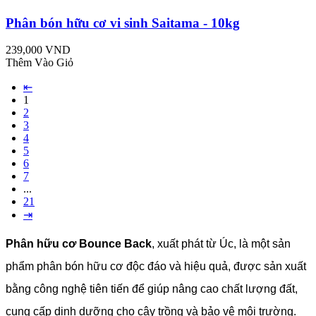
Phân bón hữu cơ vi sinh Saitama - 10kg
239,000 VND
Thêm Vào Giỏ
⇤
1
2
3
4
5
6
7
...
21
⇥
Phân hữu cơ Bounce Back
, xuất phát từ Úc, là một sản
phẩm phân bón hữu cơ độc đáo và hiệu quả, được sản xuất
bằng công nghệ tiên tiến để giúp nâng cao chất lượng đất,
cung cấp dinh dưỡng cho cây trồng và bảo vệ môi trường.