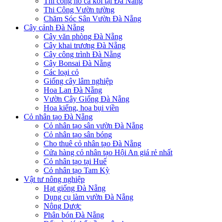
Thi công hồ cá koi tại Đà Nẵng
Thi Công Vườn tường
Chăm Sóc Sân Vườn Đà Nẵng
Cây cảnh Đà Nẵng
Cây văn phòng Đà Nẵng
Cây khai trương Đà Nẵng
Cây công trình Đà Nẵng
Cây Bonsai Đà Nẵng
Các loại cỏ
Giống cây lâm nghiệp
Hoa Lan Đà Nẵng
Vườn Cây Giống Đà Nẵng
Hoa kiểng, hoa bụi viền
Cỏ nhân tạo Đà Nẵng
Cỏ nhân tạo sân vườn Đà Nẵng
Cỏ nhân tạo sân bóng
Cho thuê cỏ nhân tạo Đà Nẵng
Cửa hàng cỏ nhân tạo Hội An giá rẻ nhất
Cỏ nhân tạo tại Huế
Cỏ nhân tạo Tam Kỳ
Vật tư nông nghiệp
Hạt giống Đà Nẵng
Dụng cụ làm vườn Đà Nẵng
Nông Dược
Phân bón Đà Nẵng