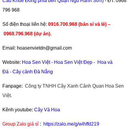
Cầu Khuê Đông phía bên Quận Ngũ Hành Sơn)
- ĐT:
0968
796 968
​Số điện thoại liên hệ:
0916.700.968 (bán sỉ và lẻ) –
0968.796.968
(
dự án).
Email: hoasenvietdn@gmail.com
Website:
Hoa Sen Việt
-
Hoa Sen Việt Đẹp
-
Hoa và
Đá
-
Cây cảnh Đà Nẵng
Fanpage:
Công ty TNHH Cây Xanh Cảnh Quan Hoa Sen
Việt.
Kênh youtube:
Cây Và Hoa
Group Zalo giá sỉ
:
https://zalo.me/g/wlhffd219