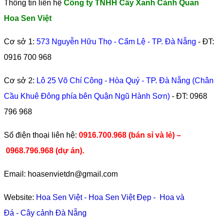
Thông tin liên hệ
Công ty TNHH Cây Xanh Cảnh Quan
Hoa Sen Việt
Cơ sở 1:
573 Nguyễn Hữu Thọ - Cẩm Lệ - TP. Đà Nẵng
- ĐT:
0916 700 968
Cơ sở 2:
Lô 25 Võ Chí Công - Hòa Quý - TP. Đà Nẵng (Chân
Cầu Khuê Đông phía bên Quận Ngũ Hành Sơn)
- ĐT:
0968
796 968
​Số điện thoại liên hệ:
0916.700.968 (bán sỉ và lẻ) –
0968.796.968
(
dự án).
Email: hoasenvietdn@gmail.com
Website:
Hoa Sen Việt
-
Hoa Sen Việt Đẹp
-
Hoa và
Đá
-
Cây cảnh Đà Nẵng