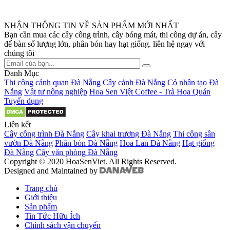
NHẬN THÔNG TIN VỀ SẢN PHẨM MỚI NHẤT
Bạn cần mua các cây công trình, cây bóng mát, thi công dự án, cây
để bàn số lượng lớn, phân bón hay hạt giống. liên hệ ngay với
chúng tôi
Danh Mục
Thi công cảnh quan Đà Nẵng
Cây cảnh Đà Nẵng
Cỏ nhân tạo Đà
Nẵng
Vật tư nông nghiệp
Hoa Sen Việt Coffee - Trà Hoa Quán
Tuyển dụng
Liên kết
Cây công trình Đà Nẵng
Cây khai trương Đà Nẵng
Thi công sân
vườn Đà Nẵng
Phân bón Đà Nẵng
Hoa Lan Đà Nẵng
Hạt giống
Đà Nẵng
Cây văn phòng Đà Nẵng
Copyright © 2020 HoaSenViet. All Rights Reserved.
Designed and Maintained by
Trang chủ
Giới thiệu
Sản phẩm
Tin Tức Hữu Ích
Chính sách vận chuyển