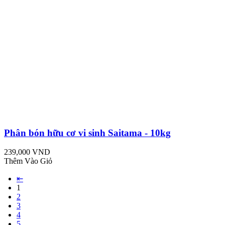
Phân bón hữu cơ vi sinh Saitama - 10kg
239,000 VND
Thêm Vào Giỏ
⇤
1
2
3
4
5