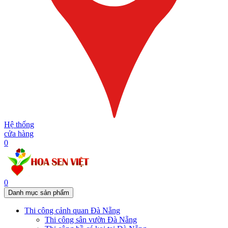
Hệ thống
cửa hàng
0
0
Danh mục sản phẩm
Thi công cảnh quan Đà Nẵng
Thi công sân vườn Đà Nẵng