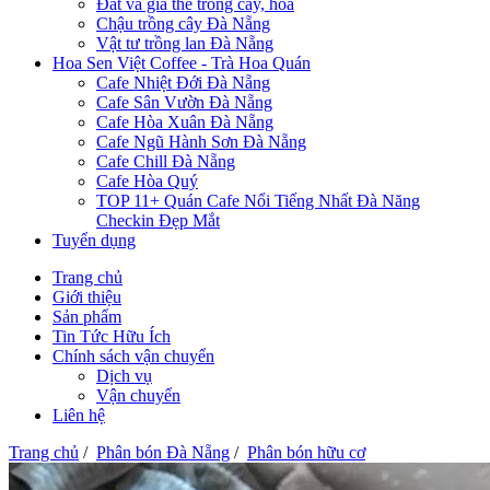
Đất và giá thể trồng cây, hoa
Chậu trồng cây Đà Nẵng
Vật tư trồng lan Đà Nẵng
Hoa Sen Việt Coffee - Trà Hoa Quán
Cafe Nhiệt Đới Đà Nẵng
Cafe Sân Vườn Đà Nẵng
Cafe Hòa Xuân Đà Nẵng
Cafe Ngũ Hành Sơn Đà Nẵng
Cafe Chill Đà Nẵng
Cafe Hòa Quý
TOP 11+ Quán Cafe Nổi Tiếng Nhất Đà Năng
Checkin Đẹp Mắt
Tuyển dụng
Trang chủ
Giới thiệu
Sản phẩm
Tin Tức Hữu Ích
Chính sách vận chuyển
Dịch vụ
Vận chuyển
Liên hệ
Trang chủ
/
Phân bón Đà Nẵng
/
Phân bón hữu cơ