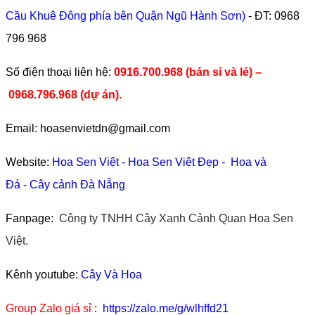
Cầu Khuê Đông phía bên Quận Ngũ Hành Sơn)
- ĐT:
0968
796 968
​Số điện thoại liên hệ:
0916.700.968 (bán sỉ và lẻ) –
0968.796.968
(
dự án).
Email: hoasenvietdn@gmail.com
Website:
Hoa Sen Việt
-
Hoa Sen Việt Đẹp
-
Hoa và
Đá
-
Cây cảnh Đà Nẵng
Fanpage:
Công ty TNHH Cây Xanh Cảnh Quan Hoa Sen
Việt.
Kênh youtube:
Cây Và Hoa
Group Zalo giá sỉ
:
https://zalo.me/g/wlhffd21