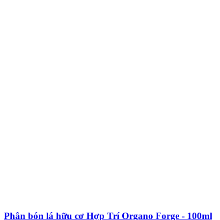
Phân bón lá hữu cơ Hợp Trí Organo Forge - 100ml