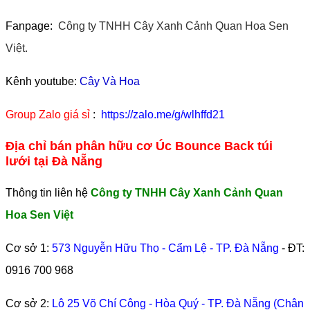
Fanpage:
Công ty TNHH Cây Xanh Cảnh Quan Hoa Sen
Việt.
Kênh youtube:
Cây Và Hoa
Group Zalo giá sỉ
:
https://zalo.me/g/wlhffd21
Địa chỉ bán phân hữu cơ Úc Bounce Back túi
lưới tại Đà Nẵng
Thông tin liên hệ
Công ty TNHH Cây Xanh Cảnh Quan
Hoa Sen Việt
Cơ sở 1:
573 Nguyễn Hữu Thọ - Cẩm Lệ - TP. Đà Nẵng
- ĐT:
0916 700 968
Cơ sở 2:
Lô 25 Võ Chí Công - Hòa Quý - TP. Đà Nẵng (Chân