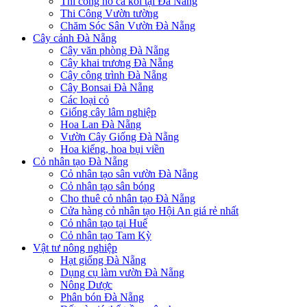
Thi công hồ cá koi tại Đà Nẵng
Thi Công Vườn tường
Chăm Sóc Sân Vườn Đà Nẵng
Cây cảnh Đà Nẵng
Cây văn phòng Đà Nẵng
Cây khai trương Đà Nẵng
Cây công trình Đà Nẵng
Cây Bonsai Đà Nẵng
Các loại cỏ
Giống cây lâm nghiệp
Hoa Lan Đà Nẵng
Vườn Cây Giống Đà Nẵng
Hoa kiểng, hoa bụi viền
Cỏ nhân tạo Đà Nẵng
Cỏ nhân tạo sân vườn Đà Nẵng
Cỏ nhân tạo sân bóng
Cho thuê cỏ nhân tạo Đà Nẵng
Cửa hàng cỏ nhân tạo Hội An giá rẻ nhất
Cỏ nhân tạo tại Huế
Cỏ nhân tạo Tam Kỳ
Vật tư nông nghiệp
Hạt giống Đà Nẵng
Dụng cụ làm vườn Đà Nẵng
Nông Dược
Phân bón Đà Nẵng