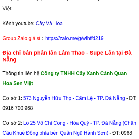
Việt.
Kênh youtube:
Cây Và Hoa
Group Zalo giá sỉ
:
https://zalo.me/g/wlhffd219
Địa chỉ bán phân lân Lâm Thao - Supe Lân tại Đà
Nẵng
Thông tin liên hệ
Công ty TNHH Cây Xanh Cảnh Quan
Hoa Sen Việt
Cơ sở 1:
573 Nguyễn Hữu Thọ - Cẩm Lệ - TP. Đà Nẵng
- ĐT:
0916 700 968
Cơ sở 2:
Lô 25 Võ Chí Công - Hòa Quý - TP. Đà Nẵng (Chân
Cầu Khuê Đông phía bên Quận Ngũ Hành Sơn)
- ĐT:
0968