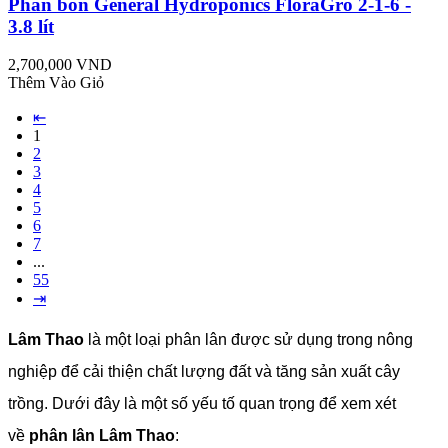
Phân bón General Hydroponics FloraGro 2-1-6 -
3.8 lít
2,700,000 VND
Thêm Vào Giỏ
⇤
1
2
3
4
5
6
7
...
55
⇥
Lâm Thao
là một loại phân lân được sử dụng trong nông
nghiệp để cải thiện chất lượng đất và tăng sản xuất cây
trồng. Dưới đây là một số yếu tố quan trọng để xem xét
về
phân lân Lâm Thao
: