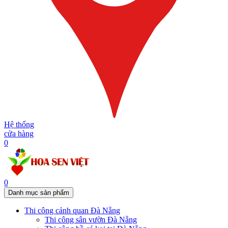
Hệ thống
cửa hàng
0
0
Danh mục sản phẩm
Thi công cảnh quan Đà Nẵng
Thi công sân vườn Đà Nẵng