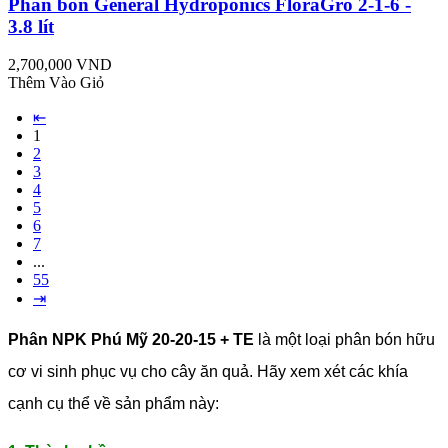
Phân bón General Hydroponics FloraGro 2-1-6 -
3.8 lít
2,700,000 VND
Thêm Vào Giỏ
⇤
1
2
3
4
5
6
7
...
55
⇥
Phân NPK Phú Mỹ 20-20-15 + TE
là một loại phân bón hữu
cơ vi sinh phục vụ cho cây ăn quả. Hãy xem xét các khía
cạnh cụ thể về sản phẩm này: