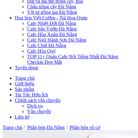
Đất và giá thể trồng cây, hoa
Chậu trồng cây Đà Nẵng
Vật tư trồng lan Đà Nẵng
Hoa Sen Việt Coffee - Trà Hoa Quán
Cafe Nhiệt Đới Đà Nẵng
Cafe Sân Vườn Đà Nẵng
Cafe Hòa Xuân Đà Nẵng
Cafe Ngũ Hành Sơn Đà Nẵng
Cafe Chill Đà Nẵng
Cafe Hòa Quý
TOP 11+ Quán Cafe Nổi Tiếng Nhất Đà Năng
Checkin Đẹp Mắt
Tuyển dụng
Trang chủ
Giới thiệu
Sản phẩm
Tin Tức Hữu Ích
Chính sách vận chuyển
Dịch vụ
Vận chuyển
Liên hệ
Trang chủ
/
Phân bón Đà Nẵng
/
Phân bón vô cơ