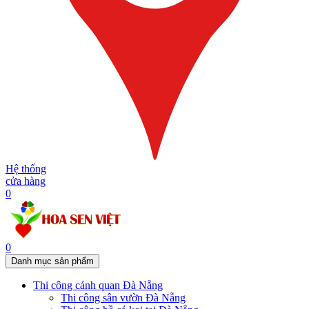
Hệ thống
cửa hàng
0
0
Danh mục sản phẩm
Thi công cảnh quan Đà Nẵng
Thi công sân vườn Đà Nẵng