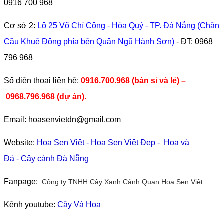
0916 700 968
Cơ sở 2:
Lô 25 Võ Chí Công - Hòa Quý - TP. Đà Nẵng (Chân
Cầu Khuê Đông phía bên Quận Ngũ Hành Sơn)
- ĐT:
0968
796 968
​Số điện thoại liên hệ:
0916.700.968 (bán sỉ và lẻ) –
0968.796.968
(
dự án).
Email: hoasenvietdn@gmail.com
Website:
Hoa Sen Việt
-
Hoa Sen Việt Đẹp
-
Hoa và
Đá
-
Cây cảnh Đà Nẵng
Fanpage:
Công ty TNHH Cây Xanh Cảnh Quan Hoa Sen Việt.
Kênh youtube:
Cây Và Hoa