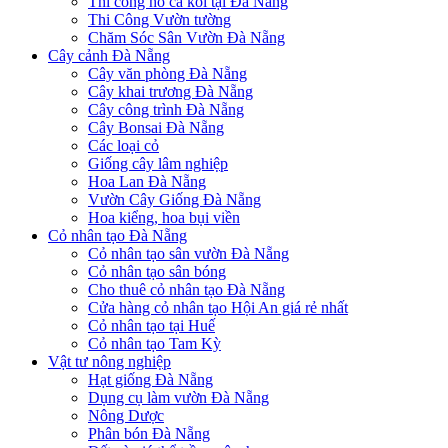
Thi công hồ cá koi tại Đà Nẵng
Thi Công Vườn tường
Chăm Sóc Sân Vườn Đà Nẵng
Cây cảnh Đà Nẵng
Cây văn phòng Đà Nẵng
Cây khai trương Đà Nẵng
Cây công trình Đà Nẵng
Cây Bonsai Đà Nẵng
Các loại cỏ
Giống cây lâm nghiệp
Hoa Lan Đà Nẵng
Vườn Cây Giống Đà Nẵng
Hoa kiểng, hoa bụi viền
Cỏ nhân tạo Đà Nẵng
Cỏ nhân tạo sân vườn Đà Nẵng
Cỏ nhân tạo sân bóng
Cho thuê cỏ nhân tạo Đà Nẵng
Cửa hàng cỏ nhân tạo Hội An giá rẻ nhất
Cỏ nhân tạo tại Huế
Cỏ nhân tạo Tam Kỳ
Vật tư nông nghiệp
Hạt giống Đà Nẵng
Dụng cụ làm vườn Đà Nẵng
Nông Dược
Phân bón Đà Nẵng