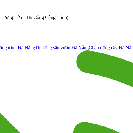
ố Lượng Lớn - Thi Công Công Trình)
ông trình Đà Nẵng
Thi công sân vườn Đà Nẵng
Chậu trồng cây Đà Nẵ