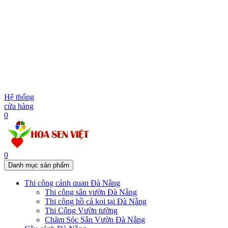
Hệ thống
cửa hàng
0
0
Danh mục sản phẩm
Thi công cảnh quan Đà Nẵng
Thi công sân vườn Đà Nẵng
Thi công hồ cá koi tại Đà Nẵng
Thi Công Vườn tường
Chăm Sóc Sân Vườn Đà Nẵng