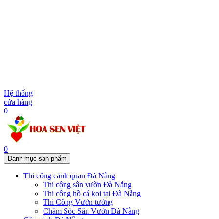
Hệ thống
cửa hàng
0
0
Danh mục sản phẩm
Thi công cảnh quan Đà Nẵng
Thi công sân vườn Đà Nẵng
Thi công hồ cá koi tại Đà Nẵng
Thi Công Vườn tường
Chăm Sóc Sân Vườn Đà Nẵng