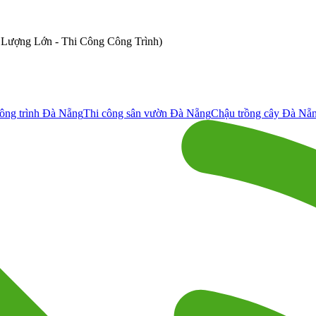
ố Lượng Lớn - Thi Công Công Trình)
ông trình Đà Nẵng
Thi công sân vườn Đà Nẵng
Chậu trồng cây Đà Nẵ