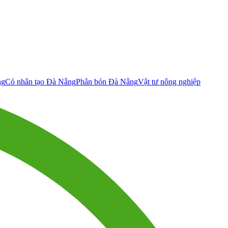
ng
Cỏ nhân tạo Đà Nẵng
Phân bón Đà Nẵng
Vật tư nông nghiệp