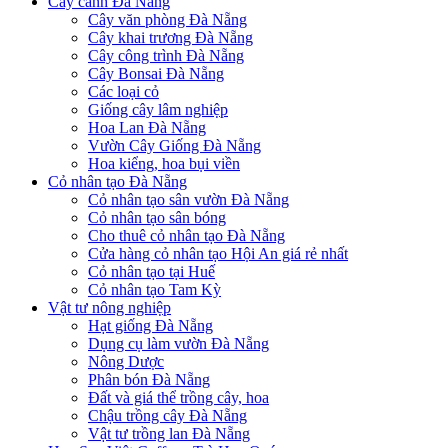
Cây cảnh Đà Nẵng
Cây văn phòng Đà Nẵng
Cây khai trương Đà Nẵng
Cây công trình Đà Nẵng
Cây Bonsai Đà Nẵng
Các loại cỏ
Giống cây lâm nghiệp
Hoa Lan Đà Nẵng
Vườn Cây Giống Đà Nẵng
Hoa kiểng, hoa bụi viền
Cỏ nhân tạo Đà Nẵng
Cỏ nhân tạo sân vườn Đà Nẵng
Cỏ nhân tạo sân bóng
Cho thuê cỏ nhân tạo Đà Nẵng
Cửa hàng cỏ nhân tạo Hội An giá rẻ nhất
Cỏ nhân tạo tại Huế
Cỏ nhân tạo Tam Kỳ
Vật tư nông nghiệp
Hạt giống Đà Nẵng
Dụng cụ làm vườn Đà Nẵng
Nông Dược
Phân bón Đà Nẵng
Đất và giá thể trồng cây, hoa
Chậu trồng cây Đà Nẵng
Vật tư trồng lan Đà Nẵng