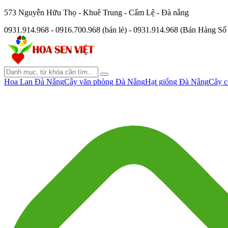
573 Nguyễn Hữu Thọ - Khuê Trung - Cẩm Lệ - Đà nẵng
0931.914.968 - 0916.700.968 (bán lẻ) - 0931.914.968 (Bán Hàng S
Hoa Lan Đà Nẵng
Cây văn phòng Đà Nẵng
Hạt giống Đà Nẵng
Cây c