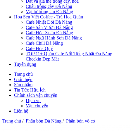
Đất và giá thể trồng cây, hoa
Chậu trồng cây Đà Nẵng
Vật tư trồng lan Đà Nẵng
Hoa Sen Việt Coffee - Trà Hoa Quán
Cafe Nhiệt Đới Đà Nẵng
Cafe Sân Vườn Đà Nẵng
Cafe Hòa Xuân Đà Nẵng
Cafe Ngũ Hành Sơn Đà Nẵng
Cafe Chill Đà Nẵng
Cafe Hòa Quý
TOP 11+ Quán Cafe Nổi Tiếng Nhất Đà Năng
Checkin Đẹp Mắt
Tuyển dụng
Trang chủ
Giới thiệu
Sản phẩm
Tin Tức Hữu Ích
Chính sách vận chuyển
Dịch vụ
Vận chuyển
Liên hệ
Trang chủ
/
Phân bón Đà Nẵng
/
Phân bón vô cơ