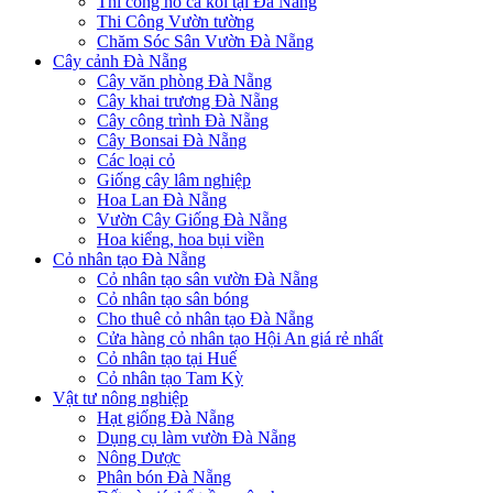
Thi công hồ cá koi tại Đà Nẵng
Thi Công Vườn tường
Chăm Sóc Sân Vườn Đà Nẵng
Cây cảnh Đà Nẵng
Cây văn phòng Đà Nẵng
Cây khai trương Đà Nẵng
Cây công trình Đà Nẵng
Cây Bonsai Đà Nẵng
Các loại cỏ
Giống cây lâm nghiệp
Hoa Lan Đà Nẵng
Vườn Cây Giống Đà Nẵng
Hoa kiểng, hoa bụi viền
Cỏ nhân tạo Đà Nẵng
Cỏ nhân tạo sân vườn Đà Nẵng
Cỏ nhân tạo sân bóng
Cho thuê cỏ nhân tạo Đà Nẵng
Cửa hàng cỏ nhân tạo Hội An giá rẻ nhất
Cỏ nhân tạo tại Huế
Cỏ nhân tạo Tam Kỳ
Vật tư nông nghiệp
Hạt giống Đà Nẵng
Dụng cụ làm vườn Đà Nẵng
Nông Dược
Phân bón Đà Nẵng