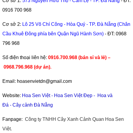
Cơ sở 1:
573 Nguyễn Hữu Thọ - Cẩm Lệ - TP. Đà Nẵng
- ĐT:
0916 700 968
Cơ sở 2:
Lô 25 Võ Chí Công - Hòa Quý - TP. Đà Nẵng (Chân
Cầu Khuê Đông phía bên Quận Ngũ Hành Sơn)
- ĐT:
0968
796 968
​Số điện thoại liên hệ:
0916.700.968 (bán sỉ và lẻ) –
0968.796.968
(
dự án).
Email: hoasenvietdn@gmail.com
Website:
Hoa Sen Việt
-
Hoa Sen Việt Đẹp
-
Hoa và
Đá
-
Cây cảnh Đà Nẵng
Fanpage:
Công ty TNHH Cây Xanh Cảnh Quan Hoa Sen
Việt.