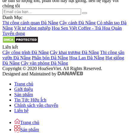
để bàn số lượng lớn, phân bón hay hạt giống. liên hệ ngay với
chúng tôi
Danh Mục
Thi công cảnh quan Đà Nẵng
Cây cảnh Đà Nẵng
Cỏ nhân tạo Đà
Nẵng
Vật tư nông nghiệp
Hoa Sen Việt Coffee - Trà Hoa Quán
Tuyển dụng
Liên kết
Cây công trình Đà Nẵng
Cây khai trương Đà Nẵng
Thi công sân
vườn Đà Nẵng
Phân bón Đà Nẵng
Hoa Lan Đà Nẵng
Hạt giống
Đà Nẵng
Cây văn phòng Đà Nẵng
Copyright © 2020 HoaSenViet. All Rights Reserved.
Designed and Maintained by
Trang chủ
Giới thiệu
Sản phẩm
Tin Tức Hữu Ích
Chính sách vận chuyển
Liên hệ
Trang chủ
Sản phẩm