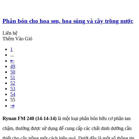
Phân bón cho hoa sen, hoa súng và cây trồng nước
Liên hệ
Thêm Vào Giỏ
1
...
⇤
49
50
51
52
53
54
55
⇥
Rynan FM 240 (14-14-14)
là một loại phân bón hữu cơ phân tan
chậm, thường được sử dụng để cung cấp các chất dinh dưỡng cần
thiết cho cây trồng một cách hiệu quả. Dưới đây là một số thông tin