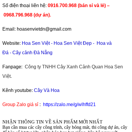
​Số điện thoại liên hệ:
0916.700.968 (bán sỉ và lẻ) –
0968.796.968
(
dự án).
Email: hoasenvietdn@gmail.com
Website:
Hoa Sen Việt
-
Hoa Sen Việt Đẹp
-
Hoa và
Đá
-
Cây cảnh Đà Nẵng
Fanpage:
Công ty TNHH Cây Xanh Cảnh Quan Hoa Sen
Việt.
Kênh youtube:
Cây Và Hoa
Group Zalo giá sỉ
:
https://zalo.me/g/wlhffd21
NHẬN THÔNG TIN VỀ SẢN PHẨM MỚI NHẤT
Bạn cần mua các cây công trình, cây bóng mát, thi công dự án, cây