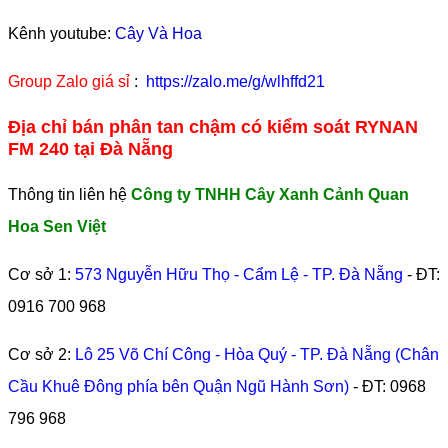
Kênh youtube:
Cây Và Hoa
Group Zalo giá sỉ
:
https://zalo.me/g/wlhffd21
Địa chỉ bán phân tan chậm có kiểm soát RYNAN
FM 240 tại Đà Nẵng
Thông tin liên hệ
Công ty TNHH Cây Xanh Cảnh Quan
Hoa Sen Việt
Cơ sở 1:
573 Nguyễn Hữu Thọ - Cẩm Lệ - TP. Đà Nẵng
- ĐT:
0916 700 968
Cơ sở 2:
Lô 25 Võ Chí Công - Hòa Quý - TP. Đà Nẵng (Chân
Cầu Khuê Đông phía bên Quận Ngũ Hành Sơn)
- ĐT:
0968
796 968