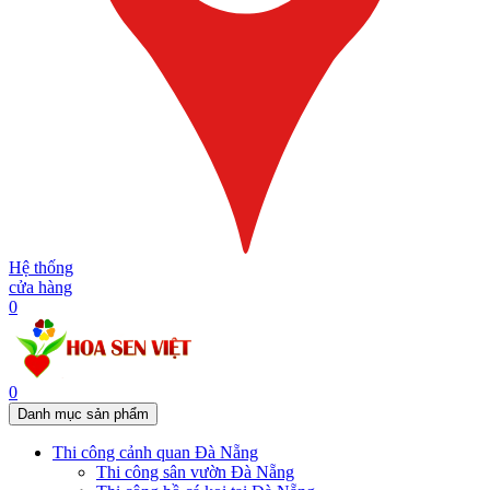
Hệ thống
cửa hàng
0
0
Danh mục sản phẩm
Thi công cảnh quan Đà Nẵng
Thi công sân vườn Đà Nẵng