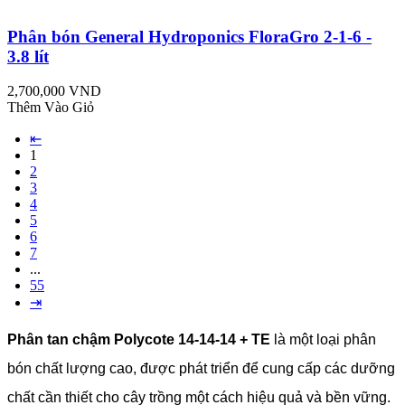
Phân bón General Hydroponics FloraGro 2-1-6 -
3.8 lít
2,700,000 VND
Thêm Vào Giỏ
⇤
1
2
3
4
5
6
7
...
55
⇥
Phân tan chậm Polycote 14-14-14 + TE
là một loại phân
bón chất lượng cao, được phát triển để cung cấp các dưỡng
chất cần thiết cho cây trồng một cách hiệu quả và bền vững.