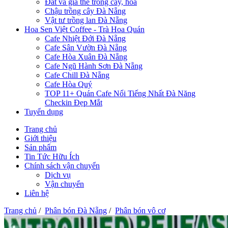
Đất và giá thể trồng cây, hoa
Chậu trồng cây Đà Nẵng
Vật tư trồng lan Đà Nẵng
Hoa Sen Việt Coffee - Trà Hoa Quán
Cafe Nhiệt Đới Đà Nẵng
Cafe Sân Vườn Đà Nẵng
Cafe Hòa Xuân Đà Nẵng
Cafe Ngũ Hành Sơn Đà Nẵng
Cafe Chill Đà Nẵng
Cafe Hòa Quý
TOP 11+ Quán Cafe Nổi Tiếng Nhất Đà Năng
Checkin Đẹp Mắt
Tuyển dụng
Trang chủ
Giới thiệu
Sản phẩm
Tin Tức Hữu Ích
Chính sách vận chuyển
Dịch vụ
Vận chuyển
Liên hệ
Trang chủ
/
Phân bón Đà Nẵng
/
Phân bón vô cơ