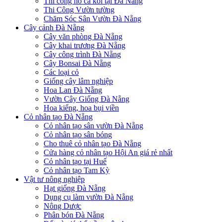
Thi công hồ cá koi tại Đà Nẵng
Thi Công Vườn tường
Chăm Sóc Sân Vườn Đà Nẵng
Cây cảnh Đà Nẵng
Cây văn phòng Đà Nẵng
Cây khai trương Đà Nẵng
Cây công trình Đà Nẵng
Cây Bonsai Đà Nẵng
Các loại cỏ
Giống cây lâm nghiệp
Hoa Lan Đà Nẵng
Vườn Cây Giống Đà Nẵng
Hoa kiểng, hoa bụi viền
Cỏ nhân tạo Đà Nẵng
Cỏ nhân tạo sân vườn Đà Nẵng
Cỏ nhân tạo sân bóng
Cho thuê cỏ nhân tạo Đà Nẵng
Cửa hàng cỏ nhân tạo Hội An giá rẻ nhất
Cỏ nhân tạo tại Huế
Cỏ nhân tạo Tam Kỳ
Vật tư nông nghiệp
Hạt giống Đà Nẵng
Dụng cụ làm vườn Đà Nẵng
Nông Dược
Phân bón Đà Nẵng