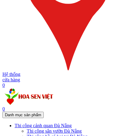
Hệ thống
cửa hàng
0
0
Danh mục sản phẩm
Thi công cảnh quan Đà Nẵng
Thi công sân vườn Đà Nẵng