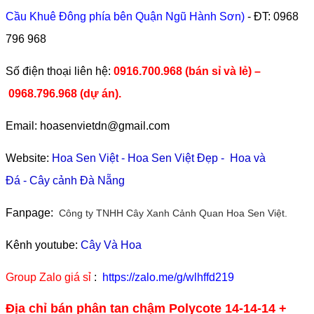
Cầu Khuê Đông phía bên Quận Ngũ Hành Sơn)
- ĐT:
0968
796 968
​Số điện thoại liên hệ:
0916.700.968 (bán sỉ và lẻ) –
0968.796.968
(
dự án).
Email: hoasenvietdn@gmail.com
Website:
Hoa Sen Việt
-
Hoa Sen Việt Đẹp
-
Hoa và
Đá
-
Cây cảnh Đà Nẵng
Fanpage:
Công ty TNHH Cây Xanh Cảnh Quan Hoa Sen Việt.
Kênh youtube:
Cây Và Hoa
Group Zalo giá sỉ
:
https://zalo.me/g/wlhffd219
Địa chỉ bán phân tan chậm Polycote 14-14-14 +