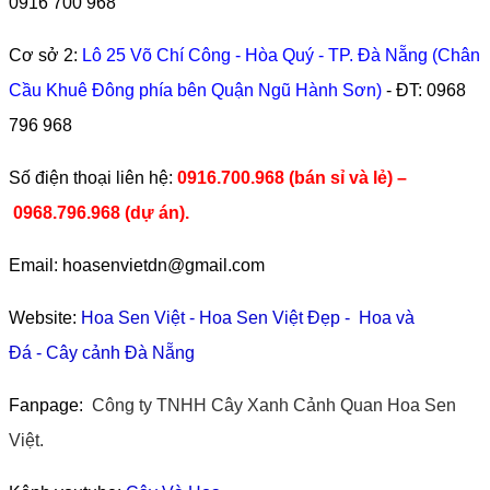
0916 700 968
Cơ sở 2:
Lô 25 Võ Chí Công - Hòa Quý - TP. Đà Nẵng (Chân
Cầu Khuê Đông phía bên Quận Ngũ Hành Sơn)
- ĐT:
0968
796 968
​Số điện thoại liên hệ:
0916.700.968 (bán sỉ và lẻ) –
0968.796.968
(
dự án).
Email: hoasenvietdn@gmail.com
Website:
Hoa Sen Việt
-
Hoa Sen Việt Đẹp
-
Hoa và
Đá
-
Cây cảnh Đà Nẵng
Fanpage:
Công ty TNHH Cây Xanh Cảnh Quan Hoa Sen
Việt.