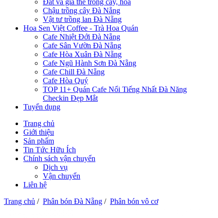
Đất và giá thể trồng cây, hoa
Chậu trồng cây Đà Nẵng
Vật tư trồng lan Đà Nẵng
Hoa Sen Việt Coffee - Trà Hoa Quán
Cafe Nhiệt Đới Đà Nẵng
Cafe Sân Vườn Đà Nẵng
Cafe Hòa Xuân Đà Nẵng
Cafe Ngũ Hành Sơn Đà Nẵng
Cafe Chill Đà Nẵng
Cafe Hòa Quý
TOP 11+ Quán Cafe Nổi Tiếng Nhất Đà Năng
Checkin Đẹp Mắt
Tuyển dụng
Trang chủ
Giới thiệu
Sản phẩm
Tin Tức Hữu Ích
Chính sách vận chuyển
Dịch vụ
Vận chuyển
Liên hệ
Trang chủ
/
Phân bón Đà Nẵng
/
Phân bón vô cơ