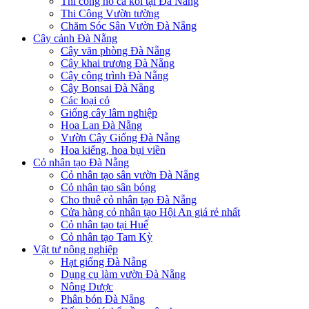
Thi công hồ cá koi tại Đà Nẵng
Thi Công Vườn tường
Chăm Sóc Sân Vườn Đà Nẵng
Cây cảnh Đà Nẵng
Cây văn phòng Đà Nẵng
Cây khai trương Đà Nẵng
Cây công trình Đà Nẵng
Cây Bonsai Đà Nẵng
Các loại cỏ
Giống cây lâm nghiệp
Hoa Lan Đà Nẵng
Vườn Cây Giống Đà Nẵng
Hoa kiểng, hoa bụi viền
Cỏ nhân tạo Đà Nẵng
Cỏ nhân tạo sân vườn Đà Nẵng
Cỏ nhân tạo sân bóng
Cho thuê cỏ nhân tạo Đà Nẵng
Cửa hàng cỏ nhân tạo Hội An giá rẻ nhất
Cỏ nhân tạo tại Huế
Cỏ nhân tạo Tam Kỳ
Vật tư nông nghiệp
Hạt giống Đà Nẵng
Dụng cụ làm vườn Đà Nẵng
Nông Dược
Phân bón Đà Nẵng