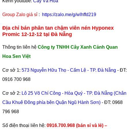
Kênh youtube:
Cây Và Hoa
Group Zalo giá sỉ
:
https://zalo.me/g/wlhffd219
Địa chỉ bán phân tan chậm viên nén Hyponex
Promic 12-12-12 tại Đà Nẵng
Thông tin liên hệ
Công ty TNHH Cây Xanh Cảnh Quan
Hoa Sen Việt
Cơ sở 1:
573 Nguyễn Hữu Thọ - Cẩm Lệ - TP. Đà Nẵng
- ĐT:
0916 700 968
Cơ sở 2:
Lô 25 Võ Chí Công - Hòa Quý - TP. Đà Nẵng (Chân
Cầu Khuê Đông phía bên Quận Ngũ Hành Sơn)
- ĐT:
0968
796 968
​Số điện thoại liên hệ:
0916.700.968 (bán sỉ và lẻ) –