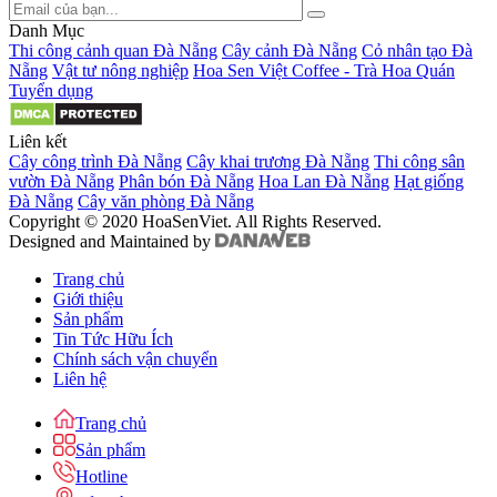
Danh Mục
Thi công cảnh quan Đà Nẵng
Cây cảnh Đà Nẵng
Cỏ nhân tạo Đà
Nẵng
Vật tư nông nghiệp
Hoa Sen Việt Coffee - Trà Hoa Quán
Tuyển dụng
Liên kết
Cây công trình Đà Nẵng
Cây khai trương Đà Nẵng
Thi công sân
vườn Đà Nẵng
Phân bón Đà Nẵng
Hoa Lan Đà Nẵng
Hạt giống
Đà Nẵng
Cây văn phòng Đà Nẵng
Copyright © 2020 HoaSenViet. All Rights Reserved.
Designed and Maintained by
Trang chủ
Giới thiệu
Sản phẩm
Tin Tức Hữu Ích
Chính sách vận chuyển
Liên hệ
Trang chủ
Sản phẩm
Hotline