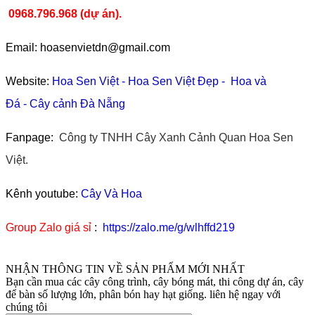
0968.796.968
(
dự án).
Email: hoasenvietdn@gmail.com
Website:
Hoa Sen Việt
-
Hoa Sen Việt Đẹp
-
Hoa và
Đá
-
Cây cảnh Đà Nẵng
Fanpage:
Công ty TNHH Cây Xanh Cảnh Quan Hoa Sen
Việt.
Kênh youtube:
Cây Và Hoa
Group Zalo giá sỉ
:
https://zalo.me/g/wlhffd219
NHẬN THÔNG TIN VỀ SẢN PHẨM MỚI NHẤT
Bạn cần mua các cây công trình, cây bóng mát, thi công dự án, cây
để bàn số lượng lớn, phân bón hay hạt giống. liên hệ ngay với
chúng tôi