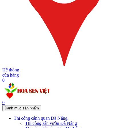
Hệ thống
cửa hàng
0
0
Danh mục sản phẩm
Thi công cảnh quan Đà Nẵng
Thi công sân vườn Đà Nẵng