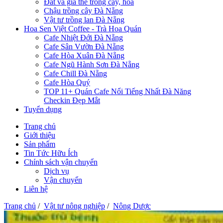
Đất và giá thể trồng cây, hoa
Chậu trồng cây Đà Nẵng
Vật tư trồng lan Đà Nẵng
Hoa Sen Việt Coffee - Trà Hoa Quán
Cafe Nhiệt Đới Đà Nẵng
Cafe Sân Vườn Đà Nẵng
Cafe Hòa Xuân Đà Nẵng
Cafe Ngũ Hành Sơn Đà Nẵng
Cafe Chill Đà Nẵng
Cafe Hòa Quý
TOP 11+ Quán Cafe Nổi Tiếng Nhất Đà Năng
Checkin Đẹp Mắt
Tuyển dụng
Trang chủ
Giới thiệu
Sản phẩm
Tin Tức Hữu Ích
Chính sách vận chuyển
Dịch vụ
Vận chuyển
Liên hệ
Trang chủ
/
Vật tư nông nghiệp
/
Nông Dược