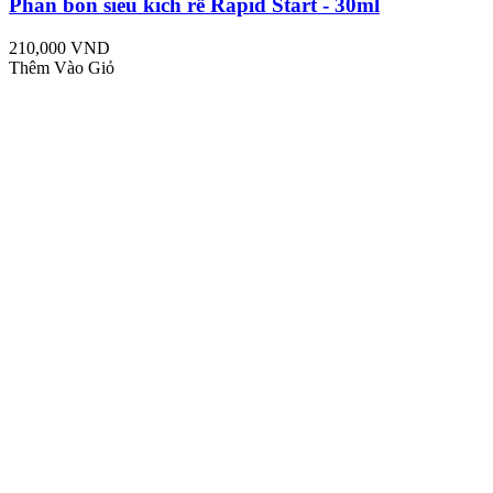
Phân bón siêu kích rễ Rapid Start - 30ml
210,000 VND
Thêm Vào Giỏ