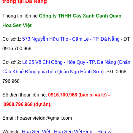
trồng tại Đà Nẵng
Thông tin liên hệ
Công ty TNHH Cây Xanh Cảnh Quan
Hoa Sen Việt
Cơ sở 1:
573 Nguyễn Hữu Thọ - Cẩm Lệ - TP. Đà Nẵng
- ĐT:
0916 700 968
Cơ sở 2:
Lô 25 Võ Chí Công - Hòa Quý - TP. Đà Nẵng (Chân
Cầu Khuê Đông phía bên Quận Ngũ Hành Sơn)
- ĐT:
0968
796 968
​Số điện thoại liên hệ:
0916.700.968 (bán sỉ và lẻ) –
0968.796.968
(
dự án).
Email: hoasenvietdn@gmail.com
Website:
Hoa Sen Việt
-
Hoa Sen Việt Đẹp
-
Hoa và