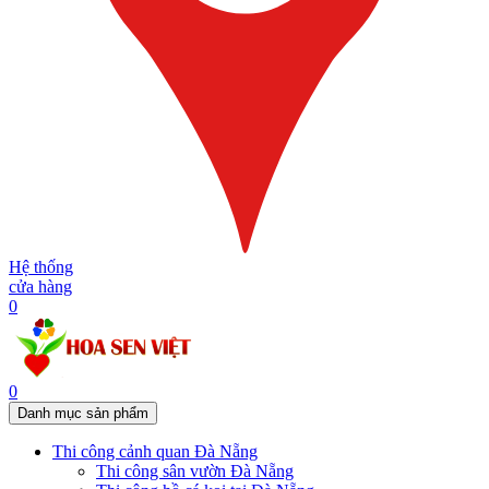
Hệ thống
cửa hàng
0
0
Danh mục sản phẩm
Thi công cảnh quan Đà Nẵng
Thi công sân vườn Đà Nẵng