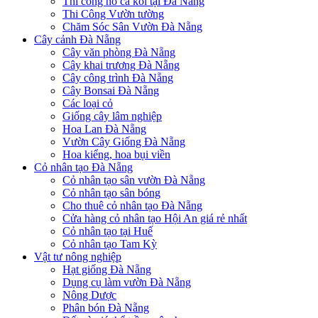
Thi công hồ cá koi tại Đà Nẵng
Thi Công Vườn tường
Chăm Sóc Sân Vườn Đà Nẵng
Cây cảnh Đà Nẵng
Cây văn phòng Đà Nẵng
Cây khai trương Đà Nẵng
Cây công trình Đà Nẵng
Cây Bonsai Đà Nẵng
Các loại cỏ
Giống cây lâm nghiệp
Hoa Lan Đà Nẵng
Vườn Cây Giống Đà Nẵng
Hoa kiểng, hoa bụi viền
Cỏ nhân tạo Đà Nẵng
Cỏ nhân tạo sân vườn Đà Nẵng
Cỏ nhân tạo sân bóng
Cho thuê cỏ nhân tạo Đà Nẵng
Cửa hàng cỏ nhân tạo Hội An giá rẻ nhất
Cỏ nhân tạo tại Huế
Cỏ nhân tạo Tam Kỳ
Vật tư nông nghiệp
Hạt giống Đà Nẵng
Dụng cụ làm vườn Đà Nẵng
Nông Dược
Phân bón Đà Nẵng