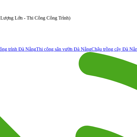
ố Lượng Lớn - Thi Công Công Trình)
ông trình Đà Nẵng
Thi công sân vườn Đà Nẵng
Chậu trồng cây Đà Nẵ