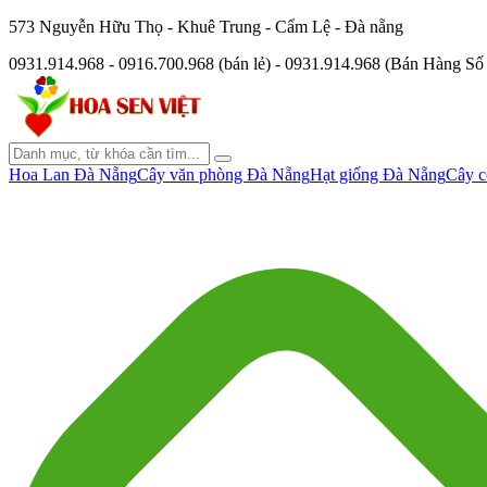
573 Nguyễn Hữu Thọ - Khuê Trung - Cẩm Lệ - Đà nẵng
0931.914.968 - 0916.700.968 (bán lẻ) - 0931.914.968 (Bán Hàng S
Hoa Lan Đà Nẵng
Cây văn phòng Đà Nẵng
Hạt giống Đà Nẵng
Cây c