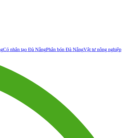
ng
Cỏ nhân tạo Đà Nẵng
Phân bón Đà Nẵng
Vật tư nông nghiệp