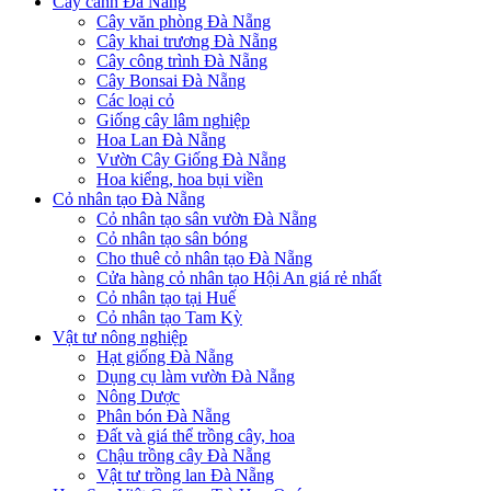
Cây cảnh Đà Nẵng
Cây văn phòng Đà Nẵng
Cây khai trương Đà Nẵng
Cây công trình Đà Nẵng
Cây Bonsai Đà Nẵng
Các loại cỏ
Giống cây lâm nghiệp
Hoa Lan Đà Nẵng
Vườn Cây Giống Đà Nẵng
Hoa kiểng, hoa bụi viền
Cỏ nhân tạo Đà Nẵng
Cỏ nhân tạo sân vườn Đà Nẵng
Cỏ nhân tạo sân bóng
Cho thuê cỏ nhân tạo Đà Nẵng
Cửa hàng cỏ nhân tạo Hội An giá rẻ nhất
Cỏ nhân tạo tại Huế
Cỏ nhân tạo Tam Kỳ
Vật tư nông nghiệp
Hạt giống Đà Nẵng
Dụng cụ làm vườn Đà Nẵng
Nông Dược
Phân bón Đà Nẵng
Đất và giá thể trồng cây, hoa
Chậu trồng cây Đà Nẵng
Vật tư trồng lan Đà Nẵng