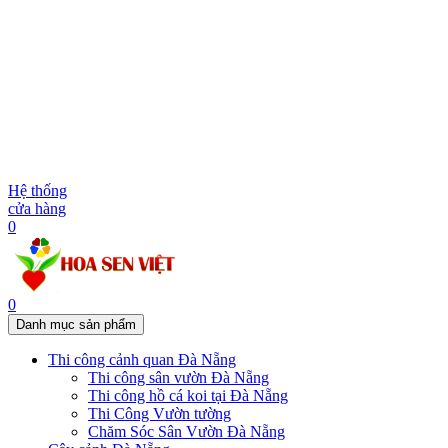
Hệ thống
cửa hàng
0
0
Danh mục sản phẩm
Thi công cảnh quan Đà Nẵng
Thi công sân vườn Đà Nẵng
Thi công hồ cá koi tại Đà Nẵng
Thi Công Vườn tường
Chăm Sóc Sân Vườn Đà Nẵng