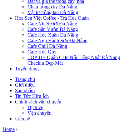
Đất và giá thể trồng cây, hoa
Chậu trồng cây Đà Nẵng
Vật tư trồng lan Đà Nẵng
Hoa Sen Việt Coffee - Trà Hoa Quán
Cafe Nhiệt Đới Đà Nẵng
Cafe Sân Vườn Đà Nẵng
Cafe Hòa Xuân Đà Nẵng
Cafe Ngũ Hành Sơn Đà Nẵng
Cafe Chill Đà Nẵng
Cafe Hòa Quý
TOP 11+ Quán Cafe Nổi Tiếng Nhất Đà Năng
Checkin Đẹp Mắt
Tuyển dụng
Trang chủ
Giới thiệu
Sản phẩm
Tin Tức Hữu Ích
Chính sách vận chuyển
Dịch vụ
Vận chuyển
Liên hệ
Home
/