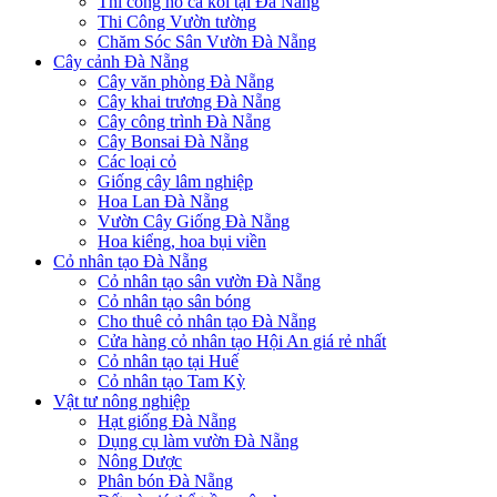
Thi công hồ cá koi tại Đà Nẵng
Thi Công Vườn tường
Chăm Sóc Sân Vườn Đà Nẵng
Cây cảnh Đà Nẵng
Cây văn phòng Đà Nẵng
Cây khai trương Đà Nẵng
Cây công trình Đà Nẵng
Cây Bonsai Đà Nẵng
Các loại cỏ
Giống cây lâm nghiệp
Hoa Lan Đà Nẵng
Vườn Cây Giống Đà Nẵng
Hoa kiểng, hoa bụi viền
Cỏ nhân tạo Đà Nẵng
Cỏ nhân tạo sân vườn Đà Nẵng
Cỏ nhân tạo sân bóng
Cho thuê cỏ nhân tạo Đà Nẵng
Cửa hàng cỏ nhân tạo Hội An giá rẻ nhất
Cỏ nhân tạo tại Huế
Cỏ nhân tạo Tam Kỳ
Vật tư nông nghiệp
Hạt giống Đà Nẵng
Dụng cụ làm vườn Đà Nẵng
Nông Dược
Phân bón Đà Nẵng