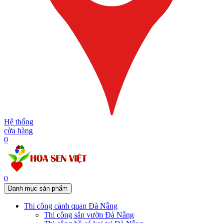
Hệ thống
cửa hàng
0
0
Danh mục sản phẩm
Thi công cảnh quan Đà Nẵng
Thi công sân vườn Đà Nẵng