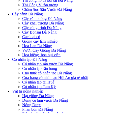
Thi công hồ cá koi tại Đà Nẵng
Thi Công Vườn tường
Chăm Sóc Sân Vườn Đà Nẵng
Cây cảnh Đà Nẵng
Cây văn phòng Đà Nẵng
Cây khai trương Đà Nẵng
Cây công trình Đà Nẵng
Cây Bonsai Đà Nẵng
Các loại cỏ
Giống cây lâm nghiệp
Hoa Lan Đà Nẵng
Vườn Cây Giống Đà Nẵng
Hoa kiểng, hoa bụi viền
Cỏ nhân tạo Đà Nẵng
Cỏ nhân tạo sân vườn Đà Nẵng
Cỏ nhân tạo sân bóng
Cho thuê cỏ nhân tạo Đà Nẵng
Cửa hàng cỏ nhân tạo Hội An giá rẻ nhất
Cỏ nhân tạo tại Huế
Cỏ nhân tạo Tam Kỳ
Vật tư nông nghiệp
Hạt giống Đà Nẵng
Dụng cụ làm vườn Đà Nẵng
Nông Dược
Phân bón Đà Nẵng