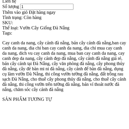
Liên hệ
Số lượng
Thêm vào giỏ
Đặt hàng ngay
Tình trạng:
Còn hàng
SKU:
Thể loại:
Vườn Cây Giống Đà Nẵng
Tags:
Cay canh da nang, cây cảnh đà nẵng, bán cây cảnh đà nẵng,ban cay
canh da nang, dia chi ban cay canh da nang, dia chi mua cay canh
da nang, dich vu cay canh da nang, mua ban cay canh da nang, cay
canh dep da nang, cây cảnh đẹp đà nẵng, cây cảnh đà nẵng giá rẻ,
bán cây cảnh tại Đà Nẵng, cây văn phòng đà nẵng, cây phong thủy
đà nẵng, cây đẻ bàn mi ni đà nẵng, cây cảnh để bàn đà nẵng, dụng
cụ làm vườn Đà Nẵng, thi công vườn tường đà nẵng, đất trồng rau
sạch Đà Nẵng, cho thuê cây phong thủy đà nẵng, cho thuê cây cảnh
đà nẵng, thi công vườn trên tường đà nẵng, bán vỉ thoát nước đà
nẵng, chăm sóc cây cảnh đà nẵng
SẢN PHẨM TƯƠNG TỰ