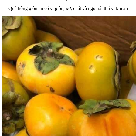
Quả hồng giòn ăn có vị giòn, xơ, chát và ngọt rất thú vị khi ăn