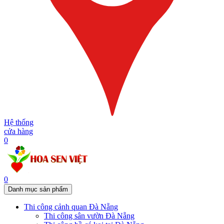
Hệ thống
cửa hàng
0
0
Danh mục sản phẩm
Thi công cảnh quan Đà Nẵng
Thi công sân vườn Đà Nẵng