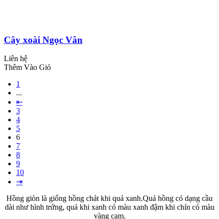
Cây xoài Ngọc Vân
Liên hệ
Thêm Vào Giỏ
1
...
⇤
3
4
5
6
7
8
9
10
⇥
Hồng giòn là giống hồng chát khi quả xanh.Quả hồng có dạng cầu
dài như hình trứng, quả khi xanh có màu xanh đậm khi chín có màu
vàng cam.