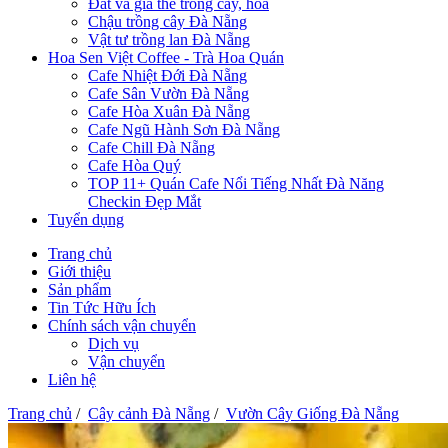
Đất và giá thể trồng cây, hoa
Chậu trồng cây Đà Nẵng
Vật tư trồng lan Đà Nẵng
Hoa Sen Việt Coffee - Trà Hoa Quán
Cafe Nhiệt Đới Đà Nẵng
Cafe Sân Vườn Đà Nẵng
Cafe Hòa Xuân Đà Nẵng
Cafe Ngũ Hành Sơn Đà Nẵng
Cafe Chill Đà Nẵng
Cafe Hòa Quý
TOP 11+ Quán Cafe Nổi Tiếng Nhất Đà Năng
Checkin Đẹp Mắt
Tuyển dụng
Trang chủ
Giới thiệu
Sản phẩm
Tin Tức Hữu Ích
Chính sách vận chuyển
Dịch vụ
Vận chuyển
Liên hệ
Trang chủ
/
Cây cảnh Đà Nẵng
/
Vườn Cây Giống Đà Nẵng