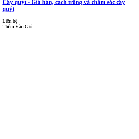
Cây quýt - Giá bán, cách trồng và chăm sóc cây
quýt
Liên hệ
Thêm Vào Giỏ