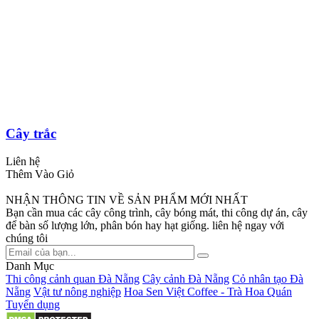
Cây trắc
Liên hệ
Thêm Vào Giỏ
NHẬN THÔNG TIN VỀ SẢN PHẨM MỚI NHẤT
Bạn cần mua các cây công trình, cây bóng mát, thi công dự án, cây
để bàn số lượng lớn, phân bón hay hạt giống. liên hệ ngay với
chúng tôi
Danh Mục
Thi công cảnh quan Đà Nẵng
Cây cảnh Đà Nẵng
Cỏ nhân tạo Đà
Nẵng
Vật tư nông nghiệp
Hoa Sen Việt Coffee - Trà Hoa Quán
Tuyển dụng