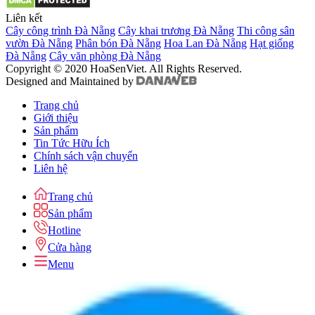
Liên kết
Cây công trình Đà Nẵng
Cây khai trương Đà Nẵng
Thi công sân
vườn Đà Nẵng
Phân bón Đà Nẵng
Hoa Lan Đà Nẵng
Hạt giống
Đà Nẵng
Cây văn phòng Đà Nẵng
Copyright © 2020 HoaSenViet. All Rights Reserved.
Designed and Maintained by
Trang chủ
Giới thiệu
Sản phẩm
Tin Tức Hữu Ích
Chính sách vận chuyển
Liên hệ
Trang chủ
Sản phẩm
Hotline
Cửa hàng
Menu