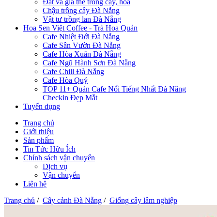
Đất và giá thể trồng cây, hoa
Chậu trồng cây Đà Nẵng
Vật tư trồng lan Đà Nẵng
Hoa Sen Việt Coffee - Trà Hoa Quán
Cafe Nhiệt Đới Đà Nẵng
Cafe Sân Vườn Đà Nẵng
Cafe Hòa Xuân Đà Nẵng
Cafe Ngũ Hành Sơn Đà Nẵng
Cafe Chill Đà Nẵng
Cafe Hòa Quý
TOP 11+ Quán Cafe Nổi Tiếng Nhất Đà Năng
Checkin Đẹp Mắt
Tuyển dụng
Trang chủ
Giới thiệu
Sản phẩm
Tin Tức Hữu Ích
Chính sách vận chuyển
Dịch vụ
Vận chuyển
Liên hệ
Trang chủ
/
Cây cảnh Đà Nẵng
/
Giống cây lâm nghiệp