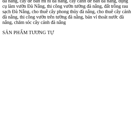
đà nẵng, cây đẻ bàn mi ni đà nẵng, cây cảnh để bàn đà nẵng, dụng
cụ làm vườn Đà Nẵng, thi công vườn tường đà nẵng, đất trồng rau
sạch Đà Nẵng, cho thuê cây phong thủy đà nẵng, cho thuê cây cảnh
đà nẵng, thi công vườn trên tường đà nẵng, bán vỉ thoát nước đà
nẵng, chăm sóc cây cảnh đà nẵng
SẢN PHẨM TƯƠNG TỰ