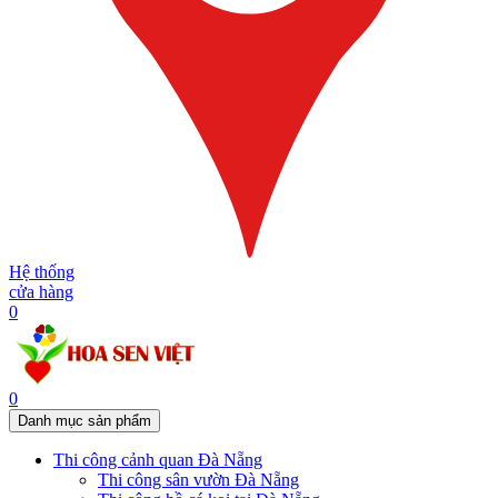
Hệ thống
cửa hàng
0
0
Danh mục sản phẩm
Thi công cảnh quan Đà Nẵng
Thi công sân vườn Đà Nẵng