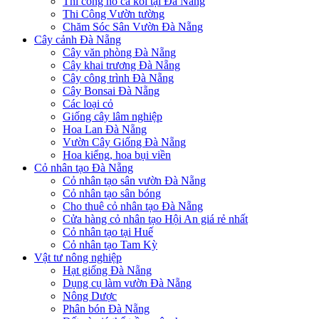
Thi công hồ cá koi tại Đà Nẵng
Thi Công Vườn tường
Chăm Sóc Sân Vườn Đà Nẵng
Cây cảnh Đà Nẵng
Cây văn phòng Đà Nẵng
Cây khai trương Đà Nẵng
Cây công trình Đà Nẵng
Cây Bonsai Đà Nẵng
Các loại cỏ
Giống cây lâm nghiệp
Hoa Lan Đà Nẵng
Vườn Cây Giống Đà Nẵng
Hoa kiểng, hoa bụi viền
Cỏ nhân tạo Đà Nẵng
Cỏ nhân tạo sân vườn Đà Nẵng
Cỏ nhân tạo sân bóng
Cho thuê cỏ nhân tạo Đà Nẵng
Cửa hàng cỏ nhân tạo Hội An giá rẻ nhất
Cỏ nhân tạo tại Huế
Cỏ nhân tạo Tam Kỳ
Vật tư nông nghiệp
Hạt giống Đà Nẵng
Dụng cụ làm vườn Đà Nẵng
Nông Dược
Phân bón Đà Nẵng