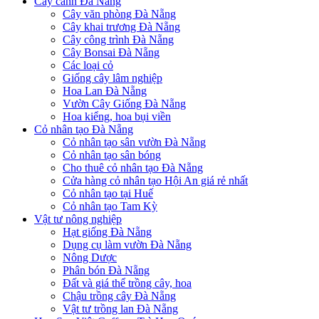
Cây cảnh Đà Nẵng
Cây văn phòng Đà Nẵng
Cây khai trương Đà Nẵng
Cây công trình Đà Nẵng
Cây Bonsai Đà Nẵng
Các loại cỏ
Giống cây lâm nghiệp
Hoa Lan Đà Nẵng
Vườn Cây Giống Đà Nẵng
Hoa kiểng, hoa bụi viền
Cỏ nhân tạo Đà Nẵng
Cỏ nhân tạo sân vườn Đà Nẵng
Cỏ nhân tạo sân bóng
Cho thuê cỏ nhân tạo Đà Nẵng
Cửa hàng cỏ nhân tạo Hội An giá rẻ nhất
Cỏ nhân tạo tại Huế
Cỏ nhân tạo Tam Kỳ
Vật tư nông nghiệp
Hạt giống Đà Nẵng
Dụng cụ làm vườn Đà Nẵng
Nông Dược
Phân bón Đà Nẵng
Đất và giá thể trồng cây, hoa
Chậu trồng cây Đà Nẵng
Vật tư trồng lan Đà Nẵng