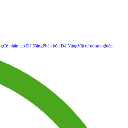
ng
Cỏ nhân tạo Đà Nẵng
Phân bón Đà Nẵng
Vật tư nông nghiệp