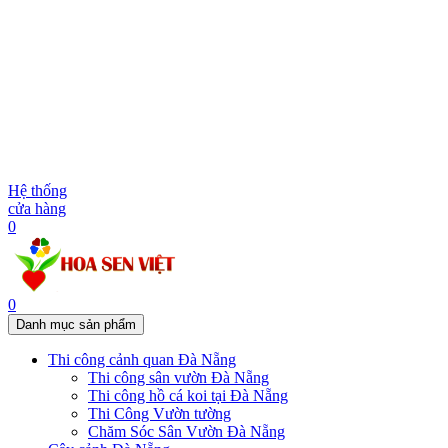
Hệ thống
cửa hàng
0
0
Danh mục sản phẩm
Thi công cảnh quan Đà Nẵng
Thi công sân vườn Đà Nẵng
Thi công hồ cá koi tại Đà Nẵng
Thi Công Vườn tường
Chăm Sóc Sân Vườn Đà Nẵng