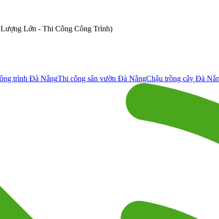
ố Lượng Lớn - Thi Công Công Trình)
ông trình Đà Nẵng
Thi công sân vườn Đà Nẵng
Chậu trồng cây Đà Nẵ