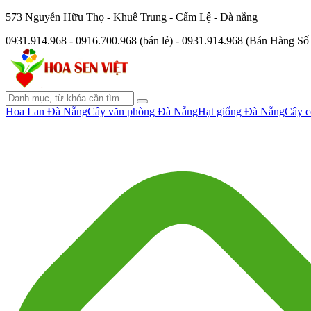
573 Nguyễn Hữu Thọ - Khuê Trung - Cẩm Lệ - Đà nẵng
0931.914.968 - 0916.700.968 (bán lẻ) - 0931.914.968 (Bán Hàng S
Hoa Lan Đà Nẵng
Cây văn phòng Đà Nẵng
Hạt giống Đà Nẵng
Cây c