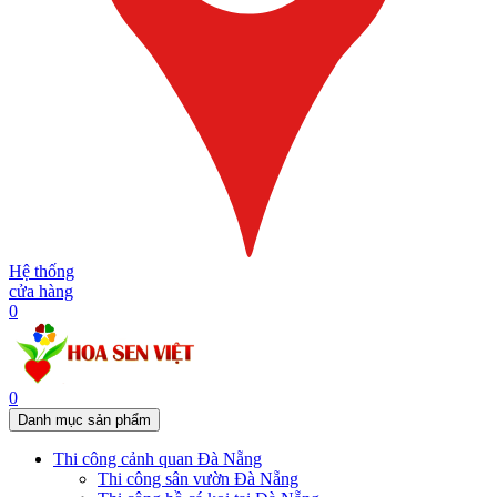
Hệ thống
cửa hàng
0
0
Danh mục sản phẩm
Thi công cảnh quan Đà Nẵng
Thi công sân vườn Đà Nẵng