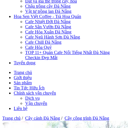
Đất và giá thể trồng cây, hoa
Chậu trồng cây Đà Nẵng
Vật tư trồng lan Đà Nẵng
Hoa Sen Việt Coffee - Trà Hoa Quán
Cafe Nhiệt Đới Đà Nẵng
Cafe Sân Vườn Đà Nẵng
Cafe Hòa Xuân Đà Nẵng
Cafe Ngũ Hành Sơn Đà Nẵng
Cafe Chill Đà Nẵng
Cafe Hòa Quý
TOP 11+ Quán Cafe Nổi Tiếng Nhất Đà Năng
Checkin Đẹp Mắt
Tuyển dụng
Trang chủ
Giới thiệu
Sản phẩm
Tin Tức Hữu Ích
Chính sách vận chuyển
Dịch vụ
Vận chuyển
Liên hệ
Trang chủ
/
Cây cảnh Đà Nẵng
/
Cây công trình Đà Nẵng