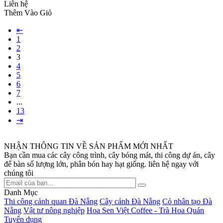
Liên hệ
Thêm Vào Giỏ
⇤
1
2
3
4
5
6
7
...
13
⇥
NHẬN THÔNG TIN VỀ SẢN PHẨM MỚI NHẤT
Bạn cần mua các cây công trình, cây bóng mát, thi công dự án, cây
để bàn số lượng lớn, phân bón hay hạt giống. liên hệ ngay với
chúng tôi
Danh Mục
Thi công cảnh quan Đà Nẵng
Cây cảnh Đà Nẵng
Cỏ nhân tạo Đà
Nẵng
Vật tư nông nghiệp
Hoa Sen Việt Coffee - Trà Hoa Quán
Tuyển dụng