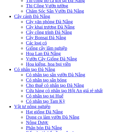
Thi công hồ cá koi tại Đà Nẵng
Thi Công Vườn tường
Chăm Sóc Sân Vườn Đà Nẵng
Cây cảnh Đà Nẵng
Cây văn phòng Đà Nẵng
Cây khai trương Đà Nẵng
Cây công trình Đà Nẵng
Cây Bonsai Đà Nẵng
Các loại cỏ
Giống cây lâm nghiệp
Hoa Lan Đà Nẵng
Vườn Cây Giống Đà Nẵng
Hoa kiểng, hoa bụi viền
Cỏ nhân tạo Đà Nẵng
Cỏ nhân tạo sân vườn Đà Nẵng
Cỏ nhân tạo sân bóng
Cho thuê cỏ nhân tạo Đà Nẵng
Cửa hàng cỏ nhân tạo Hội An giá rẻ nhất
Cỏ nhân tạo tại Huế
Cỏ nhân tạo Tam Kỳ
Vật tư nông nghiệp
Hạt giống Đà Nẵng
Dụng cụ làm vườn Đà Nẵng
Nông Dược
Phân bón Đà Nẵng