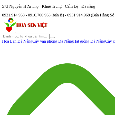
573 Nguyễn Hữu Thọ - Khuê Trung - Cẩm Lệ - Đà nẵng
0931.914.968 - 0916.700.968 (bán lẻ) - 0931.914.968 (Bán Hàng S
Hoa Lan Đà Nẵng
Cây văn phòng Đà Nẵng
Hạt giống Đà Nẵng
Cây c