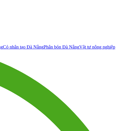
ng
Cỏ nhân tạo Đà Nẵng
Phân bón Đà Nẵng
Vật tư nông nghiệp