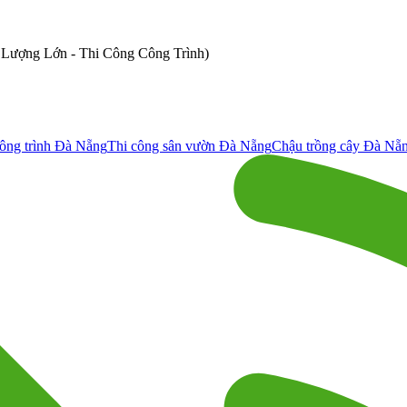
ố Lượng Lớn - Thi Công Công Trình)
ông trình Đà Nẵng
Thi công sân vườn Đà Nẵng
Chậu trồng cây Đà Nẵ