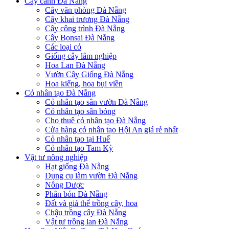
Cây cảnh Đà Nẵng
Cây văn phòng Đà Nẵng
Cây khai trương Đà Nẵng
Cây công trình Đà Nẵng
Cây Bonsai Đà Nẵng
Các loại cỏ
Giống cây lâm nghiệp
Hoa Lan Đà Nẵng
Vườn Cây Giống Đà Nẵng
Hoa kiểng, hoa bụi viền
Cỏ nhân tạo Đà Nẵng
Cỏ nhân tạo sân vườn Đà Nẵng
Cỏ nhân tạo sân bóng
Cho thuê cỏ nhân tạo Đà Nẵng
Cửa hàng cỏ nhân tạo Hội An giá rẻ nhất
Cỏ nhân tạo tại Huế
Cỏ nhân tạo Tam Kỳ
Vật tư nông nghiệp
Hạt giống Đà Nẵng
Dụng cụ làm vườn Đà Nẵng
Nông Dược
Phân bón Đà Nẵng
Đất và giá thể trồng cây, hoa
Chậu trồng cây Đà Nẵng
Vật tư trồng lan Đà Nẵng