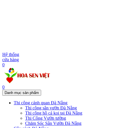
Hệ thống
cửa hàng
0
0
Danh mục sản phẩm
Thi công cảnh quan Đà Nẵng
Thi công sân vườn Đà Nẵng
Thi công hồ cá koi tại Đà Nẵng
Thi Công Vườn tường
Chăm Sóc Sân Vườn Đà Nẵng