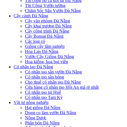
Thi công hồ cá koi tại Đà Nẵng
Thi Công Vườn tường
Chăm Sóc Sân Vườn Đà Nẵng
Cây cảnh Đà Nẵng
Cây văn phòng Đà Nẵng
Cây khai trương Đà Nẵng
Cây công trình Đà Nẵng
Cây Bonsai Đà Nẵng
Các loại cỏ
Giống cây lâm nghiệp
Hoa Lan Đà Nẵng
Vườn Cây Giống Đà Nẵng
Hoa kiểng, hoa bụi viền
Cỏ nhân tạo Đà Nẵng
Cỏ nhân tạo sân vườn Đà Nẵng
Cỏ nhân tạo sân bóng
Cho thuê cỏ nhân tạo Đà Nẵng
Cửa hàng cỏ nhân tạo Hội An giá rẻ nhất
Cỏ nhân tạo tại Huế
Cỏ nhân tạo Tam Kỳ
Vật tư nông nghiệp
Hạt giống Đà Nẵng
Dụng cụ làm vườn Đà Nẵng
Nông Dược
Phân bón Đà Nẵng