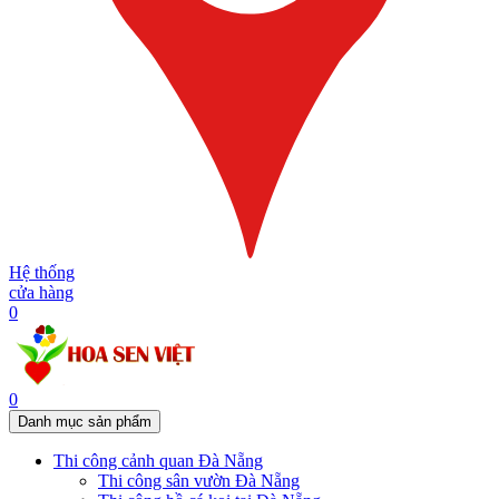
Hệ thống
cửa hàng
0
0
Danh mục sản phẩm
Thi công cảnh quan Đà Nẵng
Thi công sân vườn Đà Nẵng