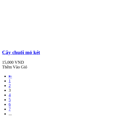
Cây chuối mỏ két
15,000 VND
Thêm Vào Giỏ
⇤
1
2
3
4
5
6
7
...