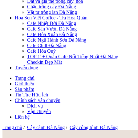
Đất và giá thể trồng cây, hoa
Chậu trồng cây Đà Nẵng
Vật tư trồng lan Đà Nẵng
Hoa Sen Việt Coffee - Trà Hoa Quán
Cafe Nhiệt Đới Đà Nẵng
Cafe Sân Vườn Đà Nẵng
Cafe Hòa Xuân Đà Nẵng
Cafe Ngũ Hành Sơn Đà Nẵng
Cafe Chill Đà Nẵng
Cafe Hòa Quý
TOP 11+ Quán Cafe Nổi Tiếng Nhất Đà Năng
Checkin Đẹp Mắt
Tuyển dụng
Trang chủ
Giới thiệu
Sản phẩm
Tin Tức Hữu Ích
Chính sách vận chuyển
Dịch vụ
Vận chuyển
Liên hệ
Trang chủ
/
Cây cảnh Đà Nẵng
/
Cây công trình Đà Nẵng