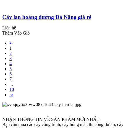
Cây lan hoàng dương Đà Nẵng giá rẻ
Liên hệ
Thêm Vào Giỏ
⇤
1
2
3
4
5
6
7
...
10
⇥
NHẬN THÔNG TIN VỀ SẢN PHẨM MỚI NHẤT
Bạn cần mua các cây công trình, cây bóng mát, thi công dự án, cây