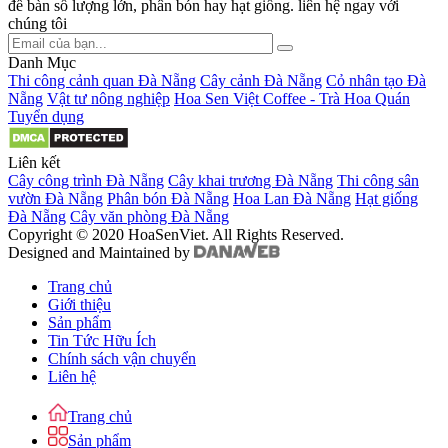
để bàn số lượng lớn, phân bón hay hạt giống. liên hệ ngay với
chúng tôi
Danh Mục
Thi công cảnh quan Đà Nẵng
Cây cảnh Đà Nẵng
Cỏ nhân tạo Đà
Nẵng
Vật tư nông nghiệp
Hoa Sen Việt Coffee - Trà Hoa Quán
Tuyển dụng
Liên kết
Cây công trình Đà Nẵng
Cây khai trương Đà Nẵng
Thi công sân
vườn Đà Nẵng
Phân bón Đà Nẵng
Hoa Lan Đà Nẵng
Hạt giống
Đà Nẵng
Cây văn phòng Đà Nẵng
Copyright © 2020 HoaSenViet. All Rights Reserved.
Designed and Maintained by
Trang chủ
Giới thiệu
Sản phẩm
Tin Tức Hữu Ích
Chính sách vận chuyển
Liên hệ
Trang chủ
Sản phẩm