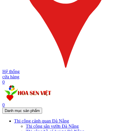
Hệ thống
cửa hàng
0
0
Danh mục sản phẩm
Thi công cảnh quan Đà Nẵng
Thi công sân vườn Đà Nẵng