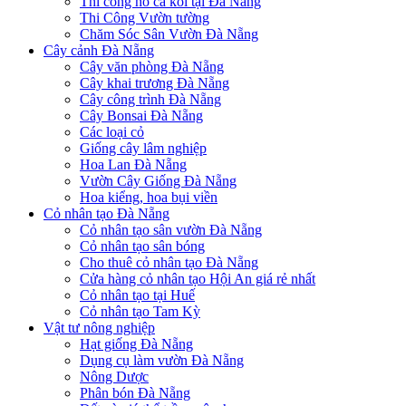
Thi công hồ cá koi tại Đà Nẵng
Thi Công Vườn tường
Chăm Sóc Sân Vườn Đà Nẵng
Cây cảnh Đà Nẵng
Cây văn phòng Đà Nẵng
Cây khai trương Đà Nẵng
Cây công trình Đà Nẵng
Cây Bonsai Đà Nẵng
Các loại cỏ
Giống cây lâm nghiệp
Hoa Lan Đà Nẵng
Vườn Cây Giống Đà Nẵng
Hoa kiểng, hoa bụi viền
Cỏ nhân tạo Đà Nẵng
Cỏ nhân tạo sân vườn Đà Nẵng
Cỏ nhân tạo sân bóng
Cho thuê cỏ nhân tạo Đà Nẵng
Cửa hàng cỏ nhân tạo Hội An giá rẻ nhất
Cỏ nhân tạo tại Huế
Cỏ nhân tạo Tam Kỳ
Vật tư nông nghiệp
Hạt giống Đà Nẵng
Dụng cụ làm vườn Đà Nẵng
Nông Dược
Phân bón Đà Nẵng