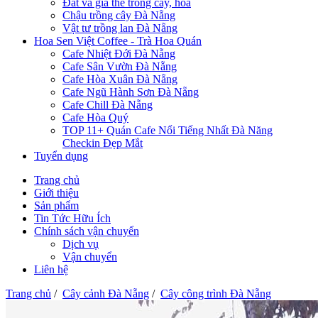
Đất và giá thể trồng cây, hoa
Chậu trồng cây Đà Nẵng
Vật tư trồng lan Đà Nẵng
Hoa Sen Việt Coffee - Trà Hoa Quán
Cafe Nhiệt Đới Đà Nẵng
Cafe Sân Vườn Đà Nẵng
Cafe Hòa Xuân Đà Nẵng
Cafe Ngũ Hành Sơn Đà Nẵng
Cafe Chill Đà Nẵng
Cafe Hòa Quý
TOP 11+ Quán Cafe Nổi Tiếng Nhất Đà Năng
Checkin Đẹp Mắt
Tuyển dụng
Trang chủ
Giới thiệu
Sản phẩm
Tin Tức Hữu Ích
Chính sách vận chuyển
Dịch vụ
Vận chuyển
Liên hệ
Trang chủ
/
Cây cảnh Đà Nẵng
/
Cây công trình Đà Nẵng