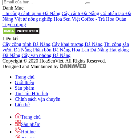
Danh Mục
Thi công cảnh quan Đà Nẵng
Cây cảnh Đà Nẵng
Cỏ nhân tạo Đà
Nẵng
Vật tư nông nghiệp
Hoa Sen Việt Coffee - Trà Hoa Quán
Tuyển dụng
Liên kết
Cây công trình Đà Nẵng
Cây khai trương Đà Nẵng
Thi công sân
vườn Đà Nẵng
Phân bón Đà Nẵng
Hoa Lan Đà Nẵng
Hạt giống
Đà Nẵng
Cây văn phòng Đà Nẵng
Copyright © 2020 HoaSenViet. All Rights Reserved.
Designed and Maintained by
Trang chủ
Giới thiệu
Sản phẩm
Tin Tức Hữu Ích
Chính sách vận chuyển
Liên hệ
Trang chủ
Sản phẩm
Hotline