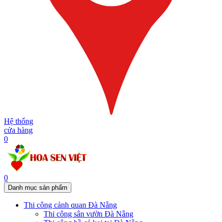
Hệ thống
cửa hàng
0
0
Danh mục sản phẩm
Thi công cảnh quan Đà Nẵng
Thi công sân vườn Đà Nẵng