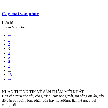
Cây mai vạn phúc
Liên hệ
Thêm Vào Giỏ
⇤
1
2
3
4
5
6
7
...
13
⇥
NHẬN THÔNG TIN VỀ SẢN PHẨM MỚI NHẤT
Bạn cần mua các cây công trình, cây bóng mát, thi công dự án, cây
để bàn số lượng lớn, phân bón hay hạt giống. liên hệ ngay với
chúng tôi