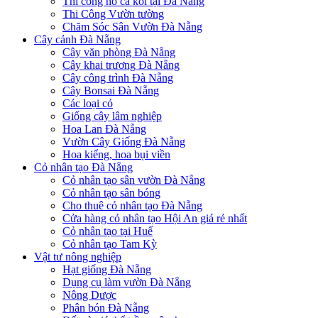
Thi công hồ cá koi tại Đà Nẵng
Thi Công Vườn tường
Chăm Sóc Sân Vườn Đà Nẵng
Cây cảnh Đà Nẵng
Cây văn phòng Đà Nẵng
Cây khai trương Đà Nẵng
Cây công trình Đà Nẵng
Cây Bonsai Đà Nẵng
Các loại cỏ
Giống cây lâm nghiệp
Hoa Lan Đà Nẵng
Vườn Cây Giống Đà Nẵng
Hoa kiểng, hoa bụi viền
Cỏ nhân tạo Đà Nẵng
Cỏ nhân tạo sân vườn Đà Nẵng
Cỏ nhân tạo sân bóng
Cho thuê cỏ nhân tạo Đà Nẵng
Cửa hàng cỏ nhân tạo Hội An giá rẻ nhất
Cỏ nhân tạo tại Huế
Cỏ nhân tạo Tam Kỳ
Vật tư nông nghiệp
Hạt giống Đà Nẵng
Dụng cụ làm vườn Đà Nẵng
Nông Dược
Phân bón Đà Nẵng