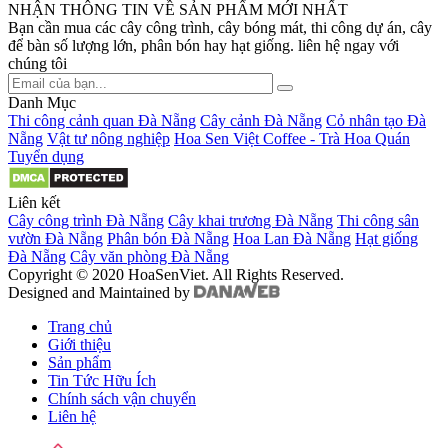
NHẬN THÔNG TIN VỀ SẢN PHẨM MỚI NHẤT
Bạn cần mua các cây công trình, cây bóng mát, thi công dự án, cây
để bàn số lượng lớn, phân bón hay hạt giống. liên hệ ngay với
chúng tôi
Danh Mục
Thi công cảnh quan Đà Nẵng
Cây cảnh Đà Nẵng
Cỏ nhân tạo Đà
Nẵng
Vật tư nông nghiệp
Hoa Sen Việt Coffee - Trà Hoa Quán
Tuyển dụng
Liên kết
Cây công trình Đà Nẵng
Cây khai trương Đà Nẵng
Thi công sân
vườn Đà Nẵng
Phân bón Đà Nẵng
Hoa Lan Đà Nẵng
Hạt giống
Đà Nẵng
Cây văn phòng Đà Nẵng
Copyright © 2020 HoaSenViet. All Rights Reserved.
Designed and Maintained by
Trang chủ
Giới thiệu
Sản phẩm
Tin Tức Hữu Ích
Chính sách vận chuyển
Liên hệ