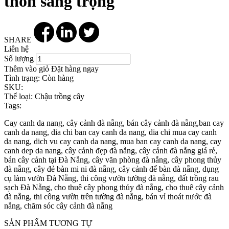
thon sang trọng
SHARE
Liên hệ
Số lượng
Thêm vào giỏ
Đặt hàng ngay
Tình trạng:
Còn hàng
SKU:
Thể loại:
Chậu trồng cây
Tags:
Cay canh da nang, cây cảnh đà nẵng, bán cây cảnh đà nẵng,ban cay
canh da nang, dia chi ban cay canh da nang, dia chi mua cay canh
da nang, dich vu cay canh da nang, mua ban cay canh da nang, cay
canh dep da nang, cây cảnh đẹp đà nẵng, cây cảnh đà nẵng giá rẻ,
bán cây cảnh tại Đà Nẵng, cây văn phòng đà nẵng, cây phong thủy
đà nẵng, cây đẻ bàn mi ni đà nẵng, cây cảnh để bàn đà nẵng, dụng
cụ làm vườn Đà Nẵng, thi công vườn tường đà nẵng, đất trồng rau
sạch Đà Nẵng, cho thuê cây phong thủy đà nẵng, cho thuê cây cảnh
đà nẵng, thi công vườn trên tường đà nẵng, bán vỉ thoát nước đà
nẵng, chăm sóc cây cảnh đà nẵng
SẢN PHẨM TƯƠNG TỰ