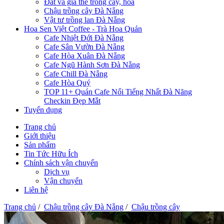
Đất và giá thể trồng cây, hoa
Chậu trồng cây Đà Nẵng
Vật tư trồng lan Đà Nẵng
Hoa Sen Việt Coffee - Trà Hoa Quán
Cafe Nhiệt Đới Đà Nẵng
Cafe Sân Vườn Đà Nẵng
Cafe Hòa Xuân Đà Nẵng
Cafe Ngũ Hành Sơn Đà Nẵng
Cafe Chill Đà Nẵng
Cafe Hòa Quý
TOP 11+ Quán Cafe Nổi Tiếng Nhất Đà Năng
Checkin Đẹp Mắt
Tuyển dụng
Trang chủ
Giới thiệu
Sản phẩm
Tin Tức Hữu Ích
Chính sách vận chuyển
Dịch vụ
Vận chuyển
Liên hệ
Trang chủ
/
Chậu trồng cây Đà Nẵng
/
Chậu trồng cây