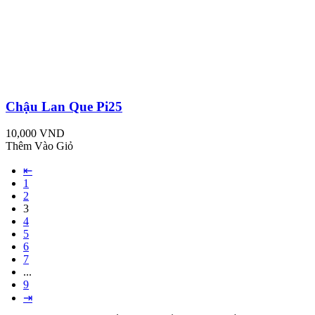
Chậu Lan Que Pi25
10,000 VND
Thêm Vào Giỏ
⇤
1
2
3
4
5
6
7
...
9
⇥