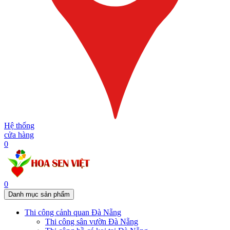
Hệ thống
cửa hàng
0
0
Danh mục sản phẩm
Thi công cảnh quan Đà Nẵng
Thi công sân vườn Đà Nẵng