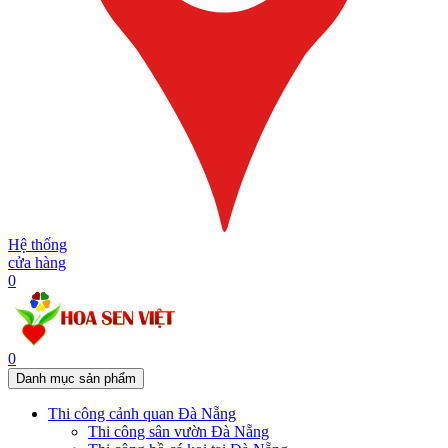
Hệ thống
cửa hàng
0
0
Danh mục sản phẩm
Thi công cảnh quan Đà Nẵng
Thi công sân vườn Đà Nẵng