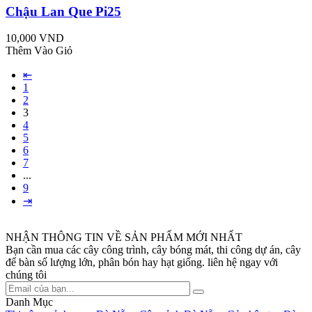
Chậu Lan Que Pi25
10,000 VND
Thêm Vào Giỏ
⇤
1
2
3
4
5
6
7
...
9
⇥
NHẬN THÔNG TIN VỀ SẢN PHẨM MỚI NHẤT
Bạn cần mua các cây công trình, cây bóng mát, thi công dự án, cây
để bàn số lượng lớn, phân bón hay hạt giống. liên hệ ngay với
chúng tôi
Danh Mục