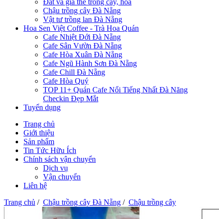
Đất và giá thể trồng cây, hoa
Chậu trồng cây Đà Nẵng
Vật tư trồng lan Đà Nẵng
Hoa Sen Việt Coffee - Trà Hoa Quán
Cafe Nhiệt Đới Đà Nẵng
Cafe Sân Vườn Đà Nẵng
Cafe Hòa Xuân Đà Nẵng
Cafe Ngũ Hành Sơn Đà Nẵng
Cafe Chill Đà Nẵng
Cafe Hòa Quý
TOP 11+ Quán Cafe Nổi Tiếng Nhất Đà Năng
Checkin Đẹp Mắt
Tuyển dụng
Trang chủ
Giới thiệu
Sản phẩm
Tin Tức Hữu Ích
Chính sách vận chuyển
Dịch vụ
Vận chuyển
Liên hệ
Trang chủ
/
Chậu trồng cây Đà Nẵng
/
Chậu trồng cây