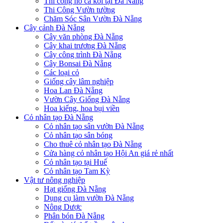
Thi công hồ cá koi tại Đà Nẵng
Thi Công Vườn tường
Chăm Sóc Sân Vườn Đà Nẵng
Cây cảnh Đà Nẵng
Cây văn phòng Đà Nẵng
Cây khai trương Đà Nẵng
Cây công trình Đà Nẵng
Cây Bonsai Đà Nẵng
Các loại cỏ
Giống cây lâm nghiệp
Hoa Lan Đà Nẵng
Vườn Cây Giống Đà Nẵng
Hoa kiểng, hoa bụi viền
Cỏ nhân tạo Đà Nẵng
Cỏ nhân tạo sân vườn Đà Nẵng
Cỏ nhân tạo sân bóng
Cho thuê cỏ nhân tạo Đà Nẵng
Cửa hàng cỏ nhân tạo Hội An giá rẻ nhất
Cỏ nhân tạo tại Huế
Cỏ nhân tạo Tam Kỳ
Vật tư nông nghiệp
Hạt giống Đà Nẵng
Dụng cụ làm vườn Đà Nẵng
Nông Dược
Phân bón Đà Nẵng