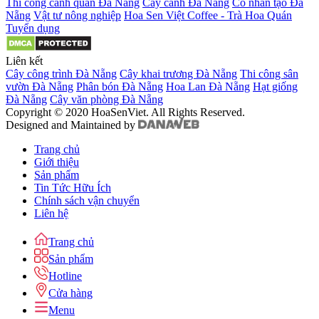
Thi công cảnh quan Đà Nẵng
Cây cảnh Đà Nẵng
Cỏ nhân tạo Đà
Nẵng
Vật tư nông nghiệp
Hoa Sen Việt Coffee - Trà Hoa Quán
Tuyển dụng
Liên kết
Cây công trình Đà Nẵng
Cây khai trương Đà Nẵng
Thi công sân
vườn Đà Nẵng
Phân bón Đà Nẵng
Hoa Lan Đà Nẵng
Hạt giống
Đà Nẵng
Cây văn phòng Đà Nẵng
Copyright © 2020 HoaSenViet. All Rights Reserved.
Designed and Maintained by
Trang chủ
Giới thiệu
Sản phẩm
Tin Tức Hữu Ích
Chính sách vận chuyển
Liên hệ
Trang chủ
Sản phẩm
Hotline
Cửa hàng
Menu