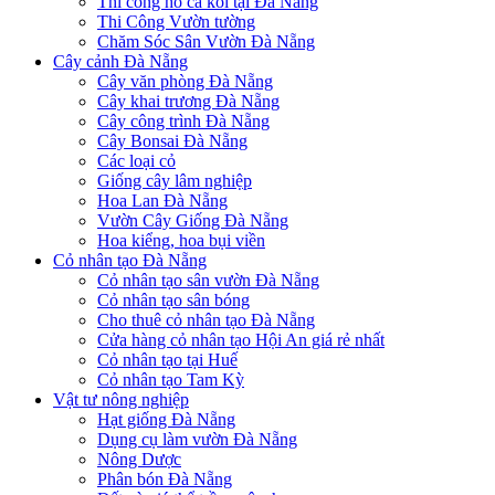
Thi công hồ cá koi tại Đà Nẵng
Thi Công Vườn tường
Chăm Sóc Sân Vườn Đà Nẵng
Cây cảnh Đà Nẵng
Cây văn phòng Đà Nẵng
Cây khai trương Đà Nẵng
Cây công trình Đà Nẵng
Cây Bonsai Đà Nẵng
Các loại cỏ
Giống cây lâm nghiệp
Hoa Lan Đà Nẵng
Vườn Cây Giống Đà Nẵng
Hoa kiểng, hoa bụi viền
Cỏ nhân tạo Đà Nẵng
Cỏ nhân tạo sân vườn Đà Nẵng
Cỏ nhân tạo sân bóng
Cho thuê cỏ nhân tạo Đà Nẵng
Cửa hàng cỏ nhân tạo Hội An giá rẻ nhất
Cỏ nhân tạo tại Huế
Cỏ nhân tạo Tam Kỳ
Vật tư nông nghiệp
Hạt giống Đà Nẵng
Dụng cụ làm vườn Đà Nẵng
Nông Dược
Phân bón Đà Nẵng