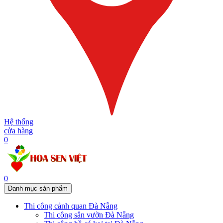
Hệ thống
cửa hàng
0
0
Danh mục sản phẩm
Thi công cảnh quan Đà Nẵng
Thi công sân vườn Đà Nẵng