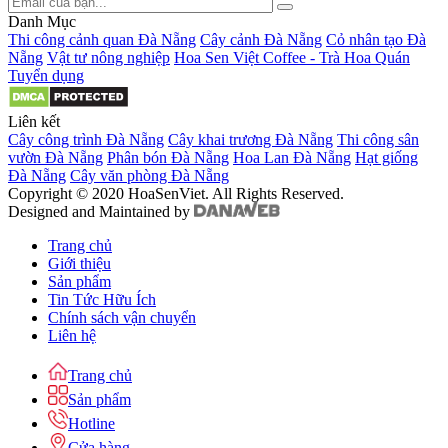
Danh Mục
Thi công cảnh quan Đà Nẵng
Cây cảnh Đà Nẵng
Cỏ nhân tạo Đà
Nẵng
Vật tư nông nghiệp
Hoa Sen Việt Coffee - Trà Hoa Quán
Tuyển dụng
Liên kết
Cây công trình Đà Nẵng
Cây khai trương Đà Nẵng
Thi công sân
vườn Đà Nẵng
Phân bón Đà Nẵng
Hoa Lan Đà Nẵng
Hạt giống
Đà Nẵng
Cây văn phòng Đà Nẵng
Copyright © 2020 HoaSenViet. All Rights Reserved.
Designed and Maintained by
Trang chủ
Giới thiệu
Sản phẩm
Tin Tức Hữu Ích
Chính sách vận chuyển
Liên hệ
Trang chủ
Sản phẩm
Hotline
Cửa hàng