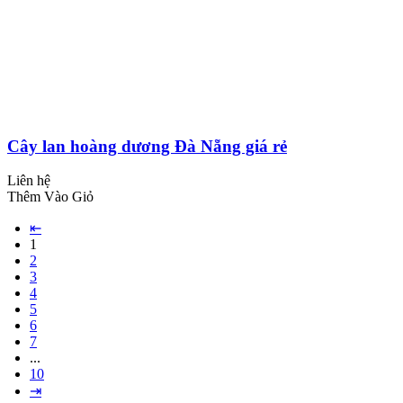
Cây lan hoàng dương Đà Nẵng giá rẻ
Liên hệ
Thêm Vào Giỏ
⇤
1
2
3
4
5
6
7
...
10
⇥