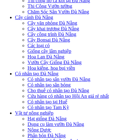
Thi công hồ cá koi tại Đà Nẵng
Thi Công Vườn tường
Chăm Sóc Sân Vườn Đà Nẵng
Cây cảnh Đà Nẵng
Cây văn phòng Đà Nẵng
Cây khai trương Đà Nẵng
Cây công trình Đà Nẵng
Cây Bonsai Đà Nẵng
Các loại cỏ
Giống cây lâm nghiệp
Hoa Lan Đà Nẵng
Vườn Cây Giống Đà Nẵng
Hoa kiểng, hoa bụi viền
Cỏ nhân tạo Đà Nẵng
Cỏ nhân tạo sân vườn Đà Nẵng
Cỏ nhân tạo sân bóng
Cho thuê cỏ nhân tạo Đà Nẵng
Cửa hàng cỏ nhân tạo Hội An giá rẻ nhất
Cỏ nhân tạo tại Huế
Cỏ nhân tạo Tam Kỳ
Vật tư nông nghiệp
Hạt giống Đà Nẵng
Dụng cụ làm vườn Đà Nẵng
Nông Dược
Phân bón Đà Nẵng