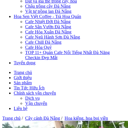
Đất và giá thể trồng cây, hoa
Chậu trồng cây Đà Nẵng
Vật tư trồng lan Đà Nẵng
Hoa Sen Việt Coffee - Trà Hoa Quán
Cafe Nhiệt Đới Đà Nẵng
Cafe Sân Vườn Đà Nẵng
Cafe Hòa Xuân Đà Nẵng
Cafe Ngũ Hành Sơn Đà Nẵng
Cafe Chill Đà Nẵng
Cafe Hòa Quý
TOP 11+ Quán Cafe Nổi Tiếng Nhất Đà Năng
Checkin Đẹp Mắt
Tuyển dụng
Trang chủ
Giới thiệu
Sản phẩm
Tin Tức Hữu Ích
Chính sách vận chuyển
Dịch vụ
Vận chuyển
Liên hệ
Trang chủ
/
Cây cảnh Đà Nẵng
/
Hoa kiểng, hoa bụi viền