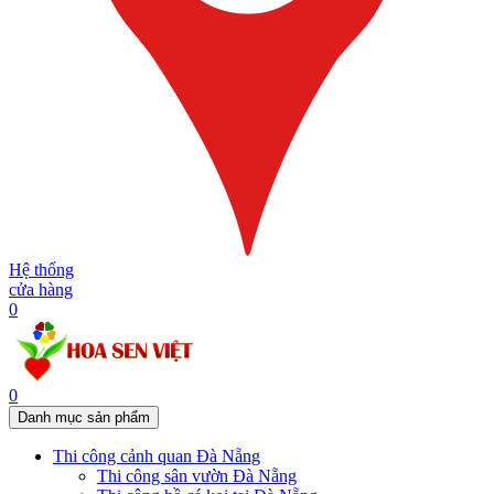
Hệ thống
cửa hàng
0
0
Danh mục sản phẩm
Thi công cảnh quan Đà Nẵng
Thi công sân vườn Đà Nẵng