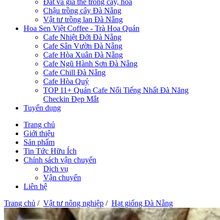
Đất và giá thể trồng cây, hoa
Chậu trồng cây Đà Nẵng
Vật tư trồng lan Đà Nẵng
Hoa Sen Việt Coffee - Trà Hoa Quán
Cafe Nhiệt Đới Đà Nẵng
Cafe Sân Vườn Đà Nẵng
Cafe Hòa Xuân Đà Nẵng
Cafe Ngũ Hành Sơn Đà Nẵng
Cafe Chill Đà Nẵng
Cafe Hòa Quý
TOP 11+ Quán Cafe Nổi Tiếng Nhất Đà Năng
Checkin Đẹp Mắt
Tuyển dụng
Trang chủ
Giới thiệu
Sản phẩm
Tin Tức Hữu Ích
Chính sách vận chuyển
Dịch vụ
Vận chuyển
Liên hệ
Trang chủ
/
Vật tư nông nghiệp
/
Hạt giống Đà Nẵng