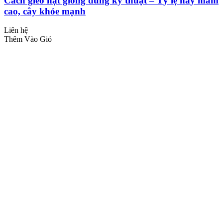
Cách gieo hạt giống đúng kỹ thuật – Tỷ lệ nảy mầm
cao, cây khỏe mạnh
Liên hệ
Thêm Vào Giỏ