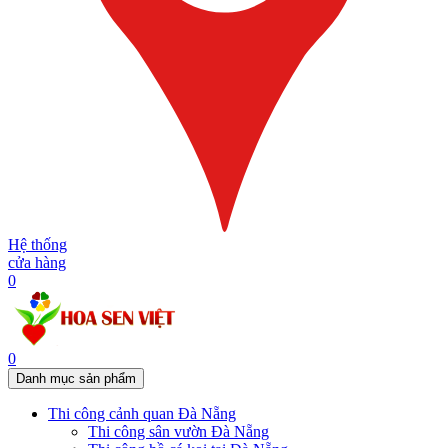
Hệ thống
cửa hàng
0
0
Danh mục sản phẩm
Thi công cảnh quan Đà Nẵng
Thi công sân vườn Đà Nẵng