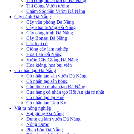
Thi công hồ cá koi tại Đà Nẵng
Thi Công Vườn tường
Chăm Sóc Sân Vườn Đà Nẵng
Cây cảnh Đà Nẵng
Cây văn phòng Đà Nẵng
Cây khai trương Đà Nẵng
Cây công trình Đà Nẵng
Cây Bonsai Đà Nẵng
Các loại cỏ
Giống cây lâm nghiệp
Hoa Lan Đà Nẵng
Vườn Cây Giống Đà Nẵng
Hoa kiểng, hoa bụi viền
Cỏ nhân tạo Đà Nẵng
Cỏ nhân tạo sân vườn Đà Nẵng
Cỏ nhân tạo sân bóng
Cho thuê cỏ nhân tạo Đà Nẵng
Cửa hàng cỏ nhân tạo Hội An giá rẻ nhất
Cỏ nhân tạo tại Huế
Cỏ nhân tạo Tam Kỳ
Vật tư nông nghiệp
Hạt giống Đà Nẵng
Dụng cụ làm vườn Đà Nẵng
Nông Dược
Phân bón Đà Nẵng