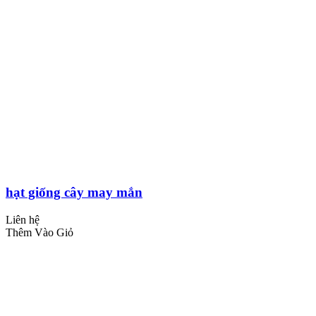
hạt giống cây may mắn
Liên hệ
Thêm Vào Giỏ