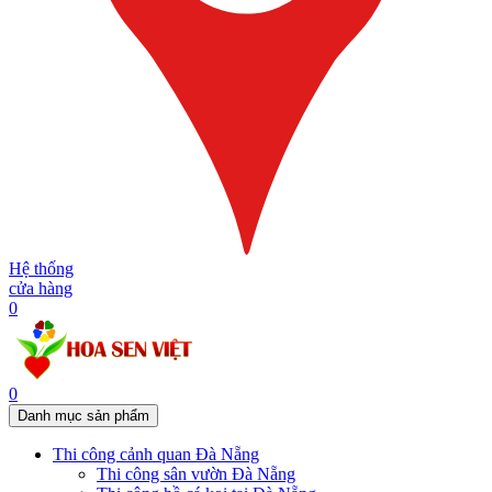
Hệ thống
cửa hàng
0
0
Danh mục sản phẩm
Thi công cảnh quan Đà Nẵng
Thi công sân vườn Đà Nẵng