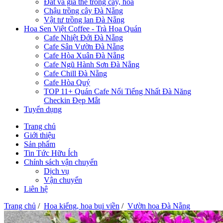
Đất và giá thể trồng cây, hoa
Chậu trồng cây Đà Nẵng
Vật tư trồng lan Đà Nẵng
Hoa Sen Việt Coffee - Trà Hoa Quán
Cafe Nhiệt Đới Đà Nẵng
Cafe Sân Vườn Đà Nẵng
Cafe Hòa Xuân Đà Nẵng
Cafe Ngũ Hành Sơn Đà Nẵng
Cafe Chill Đà Nẵng
Cafe Hòa Quý
TOP 11+ Quán Cafe Nổi Tiếng Nhất Đà Năng
Checkin Đẹp Mắt
Tuyển dụng
Trang chủ
Giới thiệu
Sản phẩm
Tin Tức Hữu Ích
Chính sách vận chuyển
Dịch vụ
Vận chuyển
Liên hệ
Trang chủ
/
Hoa kiểng, hoa bụi viền
/
Vườn hoa Đà Nẵng