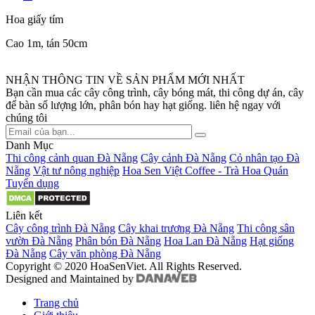
Hoa giấy tím
Cao 1m, tán 50cm
NHẬN THÔNG TIN VỀ SẢN PHẨM MỚI NHẤT
Bạn cần mua các cây công trình, cây bóng mát, thi công dự án, cây
để bàn số lượng lớn, phân bón hay hạt giống. liên hệ ngay với
chúng tôi
Danh Mục
Thi công cảnh quan Đà Nẵng
Cây cảnh Đà Nẵng
Cỏ nhân tạo Đà
Nẵng
Vật tư nông nghiệp
Hoa Sen Việt Coffee - Trà Hoa Quán
Tuyển dụng
Liên kết
Cây công trình Đà Nẵng
Cây khai trương Đà Nẵng
Thi công sân
vườn Đà Nẵng
Phân bón Đà Nẵng
Hoa Lan Đà Nẵng
Hạt giống
Đà Nẵng
Cây văn phòng Đà Nẵng
Copyright © 2020 HoaSenViet. All Rights Reserved.
Designed and Maintained by
Trang chủ