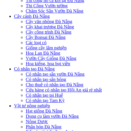
Thi công hồ cá koi tại Đà Nẵng
Thi Công Vườn tường
Chăm Sóc Sân Vườn Đà Nẵng
Cây cảnh Đà Nẵng
Cây văn phòng Đà Nẵng
Cây khai trương Đà Nẵng
Cây công trình Đà Nẵng
Cây Bonsai Đà Nẵng
Các loại cỏ
Giống cây lâm nghiệp
Hoa Lan Đà Nẵng
Vườn Cây Giống Đà Nẵng
Hoa kiểng, hoa bụi viền
Cỏ nhân tạo Đà Nẵng
Cỏ nhân tạo sân vườn Đà Nẵng
Cỏ nhân tạo sân bóng
Cho thuê cỏ nhân tạo Đà Nẵng
Cửa hàng cỏ nhân tạo Hội An giá rẻ nhất
Cỏ nhân tạo tại Huế
Cỏ nhân tạo Tam Kỳ
Vật tư nông nghiệp
Hạt giống Đà Nẵng
Dụng cụ làm vườn Đà Nẵng
Nông Dược
Phân bón Đà Nẵng