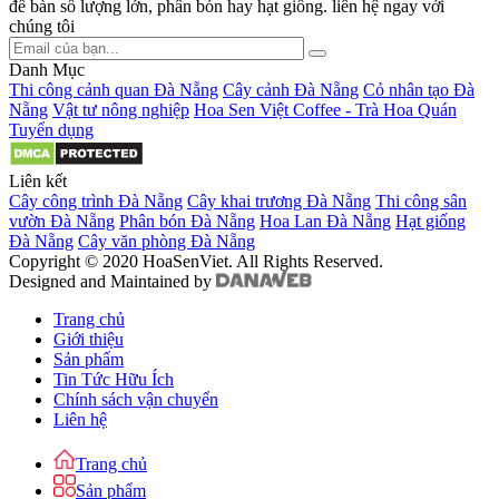
để bàn số lượng lớn, phân bón hay hạt giống. liên hệ ngay với
chúng tôi
Danh Mục
Thi công cảnh quan Đà Nẵng
Cây cảnh Đà Nẵng
Cỏ nhân tạo Đà
Nẵng
Vật tư nông nghiệp
Hoa Sen Việt Coffee - Trà Hoa Quán
Tuyển dụng
Liên kết
Cây công trình Đà Nẵng
Cây khai trương Đà Nẵng
Thi công sân
vườn Đà Nẵng
Phân bón Đà Nẵng
Hoa Lan Đà Nẵng
Hạt giống
Đà Nẵng
Cây văn phòng Đà Nẵng
Copyright © 2020 HoaSenViet. All Rights Reserved.
Designed and Maintained by
Trang chủ
Giới thiệu
Sản phẩm
Tin Tức Hữu Ích
Chính sách vận chuyển
Liên hệ
Trang chủ
Sản phẩm