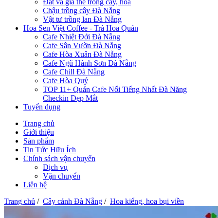
Đất và giá thể trồng cây, hoa
Chậu trồng cây Đà Nẵng
Vật tư trồng lan Đà Nẵng
Hoa Sen Việt Coffee - Trà Hoa Quán
Cafe Nhiệt Đới Đà Nẵng
Cafe Sân Vườn Đà Nẵng
Cafe Hòa Xuân Đà Nẵng
Cafe Ngũ Hành Sơn Đà Nẵng
Cafe Chill Đà Nẵng
Cafe Hòa Quý
TOP 11+ Quán Cafe Nổi Tiếng Nhất Đà Năng
Checkin Đẹp Mắt
Tuyển dụng
Trang chủ
Giới thiệu
Sản phẩm
Tin Tức Hữu Ích
Chính sách vận chuyển
Dịch vụ
Vận chuyển
Liên hệ
Trang chủ
/
Cây cảnh Đà Nẵng
/
Hoa kiểng, hoa bụi viền