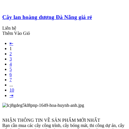
Cây lan hoàng dương Đà Nẵng giá rẻ
Liên hệ
Thêm Vào Giỏ
⇤
1
2
3
4
5
6
7
...
10
⇥
NHẬN THÔNG TIN VỀ SẢN PHẨM MỚI NHẤT
Bạn cần mua các cây công trình, cây bóng mát, thi công dự án, cây