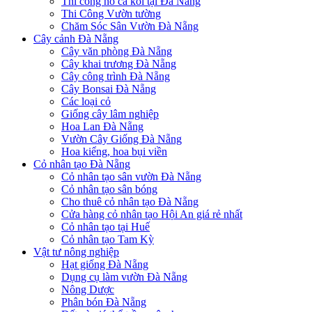
Thi công hồ cá koi tại Đà Nẵng
Thi Công Vườn tường
Chăm Sóc Sân Vườn Đà Nẵng
Cây cảnh Đà Nẵng
Cây văn phòng Đà Nẵng
Cây khai trương Đà Nẵng
Cây công trình Đà Nẵng
Cây Bonsai Đà Nẵng
Các loại cỏ
Giống cây lâm nghiệp
Hoa Lan Đà Nẵng
Vườn Cây Giống Đà Nẵng
Hoa kiểng, hoa bụi viền
Cỏ nhân tạo Đà Nẵng
Cỏ nhân tạo sân vườn Đà Nẵng
Cỏ nhân tạo sân bóng
Cho thuê cỏ nhân tạo Đà Nẵng
Cửa hàng cỏ nhân tạo Hội An giá rẻ nhất
Cỏ nhân tạo tại Huế
Cỏ nhân tạo Tam Kỳ
Vật tư nông nghiệp
Hạt giống Đà Nẵng
Dụng cụ làm vườn Đà Nẵng
Nông Dược
Phân bón Đà Nẵng