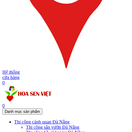
Hệ thống
cửa hàng
0
0
Danh mục sản phẩm
Thi công cảnh quan Đà Nẵng
Thi công sân vườn Đà Nẵng