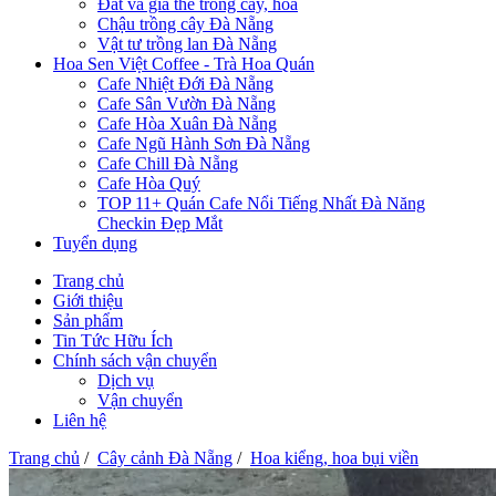
Đất và giá thể trồng cây, hoa
Chậu trồng cây Đà Nẵng
Vật tư trồng lan Đà Nẵng
Hoa Sen Việt Coffee - Trà Hoa Quán
Cafe Nhiệt Đới Đà Nẵng
Cafe Sân Vườn Đà Nẵng
Cafe Hòa Xuân Đà Nẵng
Cafe Ngũ Hành Sơn Đà Nẵng
Cafe Chill Đà Nẵng
Cafe Hòa Quý
TOP 11+ Quán Cafe Nổi Tiếng Nhất Đà Năng
Checkin Đẹp Mắt
Tuyển dụng
Trang chủ
Giới thiệu
Sản phẩm
Tin Tức Hữu Ích
Chính sách vận chuyển
Dịch vụ
Vận chuyển
Liên hệ
Trang chủ
/
Cây cảnh Đà Nẵng
/
Hoa kiểng, hoa bụi viền