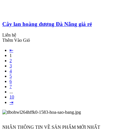
Cây lan hoàng dương Đà Nẵng giá rẻ
Liên hệ
Thêm Vào Giỏ
⇤
1
2
3
4
5
6
7
...
10
⇥
NHẬN THÔNG TIN VỀ SẢN PHẨM MỚI NHẤT