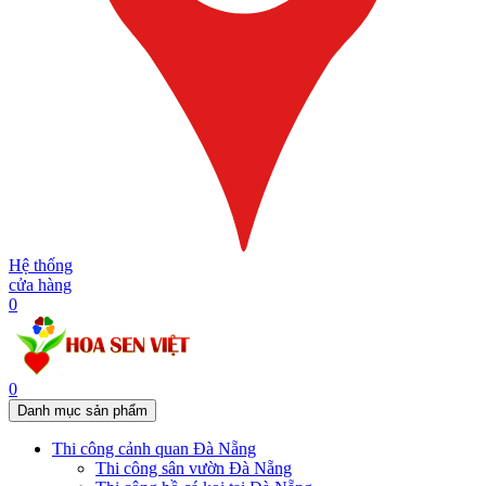
Hệ thống
cửa hàng
0
0
Danh mục sản phẩm
Thi công cảnh quan Đà Nẵng
Thi công sân vườn Đà Nẵng