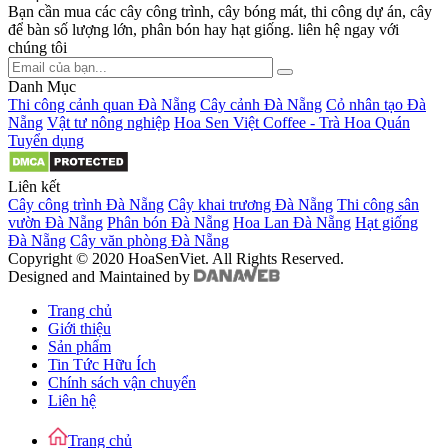
Bạn cần mua các cây công trình, cây bóng mát, thi công dự án, cây
để bàn số lượng lớn, phân bón hay hạt giống. liên hệ ngay với
chúng tôi
Danh Mục
Thi công cảnh quan Đà Nẵng
Cây cảnh Đà Nẵng
Cỏ nhân tạo Đà
Nẵng
Vật tư nông nghiệp
Hoa Sen Việt Coffee - Trà Hoa Quán
Tuyển dụng
Liên kết
Cây công trình Đà Nẵng
Cây khai trương Đà Nẵng
Thi công sân
vườn Đà Nẵng
Phân bón Đà Nẵng
Hoa Lan Đà Nẵng
Hạt giống
Đà Nẵng
Cây văn phòng Đà Nẵng
Copyright © 2020 HoaSenViet. All Rights Reserved.
Designed and Maintained by
Trang chủ
Giới thiệu
Sản phẩm
Tin Tức Hữu Ích
Chính sách vận chuyển
Liên hệ
Trang chủ