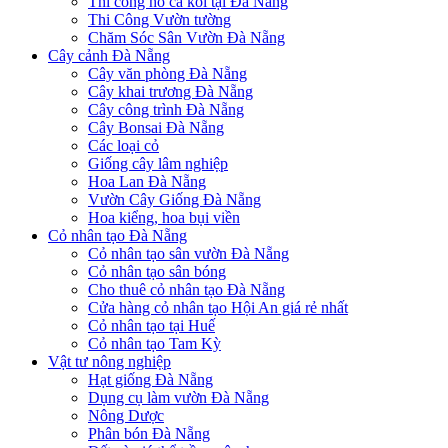
Thi công hồ cá koi tại Đà Nẵng
Thi Công Vườn tường
Chăm Sóc Sân Vườn Đà Nẵng
Cây cảnh Đà Nẵng
Cây văn phòng Đà Nẵng
Cây khai trương Đà Nẵng
Cây công trình Đà Nẵng
Cây Bonsai Đà Nẵng
Các loại cỏ
Giống cây lâm nghiệp
Hoa Lan Đà Nẵng
Vườn Cây Giống Đà Nẵng
Hoa kiểng, hoa bụi viền
Cỏ nhân tạo Đà Nẵng
Cỏ nhân tạo sân vườn Đà Nẵng
Cỏ nhân tạo sân bóng
Cho thuê cỏ nhân tạo Đà Nẵng
Cửa hàng cỏ nhân tạo Hội An giá rẻ nhất
Cỏ nhân tạo tại Huế
Cỏ nhân tạo Tam Kỳ
Vật tư nông nghiệp
Hạt giống Đà Nẵng
Dụng cụ làm vườn Đà Nẵng
Nông Dược
Phân bón Đà Nẵng