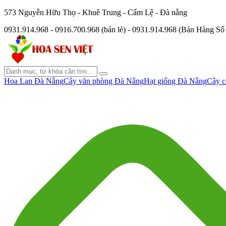
573 Nguyễn Hữu Thọ - Khuê Trung - Cẩm Lệ - Đà nẵng
0931.914.968 - 0916.700.968 (bán lẻ) - 0931.914.968 (Bán Hàng S
Hoa Lan Đà Nẵng
Cây văn phòng Đà Nẵng
Hạt giống Đà Nẵng
Cây c