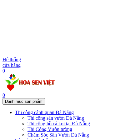
Hệ thống
cửa hàng
0
0
Danh mục sản phẩm
Thi công cảnh quan Đà Nẵng
Thi công sân vườn Đà Nẵng
Thi công hồ cá koi tại Đà Nẵng
Thi Công Vườn tường
Chăm Sóc Sân Vườn Đà Nẵng