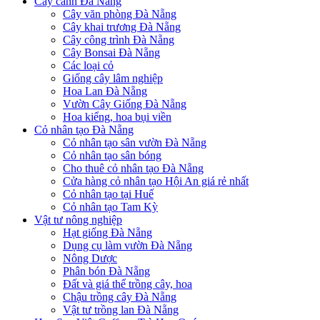
Cây cảnh Đà Nẵng
Cây văn phòng Đà Nẵng
Cây khai trương Đà Nẵng
Cây công trình Đà Nẵng
Cây Bonsai Đà Nẵng
Các loại cỏ
Giống cây lâm nghiệp
Hoa Lan Đà Nẵng
Vườn Cây Giống Đà Nẵng
Hoa kiểng, hoa bụi viền
Cỏ nhân tạo Đà Nẵng
Cỏ nhân tạo sân vườn Đà Nẵng
Cỏ nhân tạo sân bóng
Cho thuê cỏ nhân tạo Đà Nẵng
Cửa hàng cỏ nhân tạo Hội An giá rẻ nhất
Cỏ nhân tạo tại Huế
Cỏ nhân tạo Tam Kỳ
Vật tư nông nghiệp
Hạt giống Đà Nẵng
Dụng cụ làm vườn Đà Nẵng
Nông Dược
Phân bón Đà Nẵng
Đất và giá thể trồng cây, hoa
Chậu trồng cây Đà Nẵng
Vật tư trồng lan Đà Nẵng