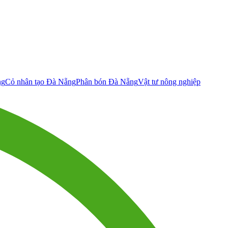
ng
Cỏ nhân tạo Đà Nẵng
Phân bón Đà Nẵng
Vật tư nông nghiệp