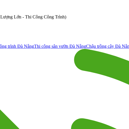
ố Lượng Lớn - Thi Công Công Trình)
ông trình Đà Nẵng
Thi công sân vườn Đà Nẵng
Chậu trồng cây Đà Nẵ