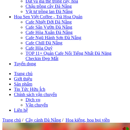
Đất và giá thể trồng cây, hoa
Chậu trồng cây Đà Nẵng
Vật tư trồng lan Đà Nẵng
Hoa Sen Việt Coffee - Trà Hoa Quán
Cafe Nhiệt Đới Đà Nẵng
Cafe Sân Vườn Đà Nẵng
Cafe Hòa Xuân Đà Nẵng
Cafe Ngũ Hành Sơn Đà Nẵng
Cafe Chill Đà Nẵng
Cafe Hòa Quý
TOP 11+ Quán Cafe Nổi Tiếng Nhất Đà Năng
Checkin Đẹp Mắt
Tuyển dụng
Trang chủ
Giới thiệu
Sản phẩm
Tin Tức Hữu Ích
Chính sách vận chuyển
Dịch vụ
Vận chuyển
Liên hệ
Trang chủ
/
Cây cảnh Đà Nẵng
/
Hoa kiểng, hoa bụi viền