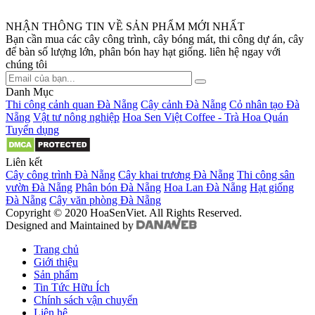
NHẬN THÔNG TIN VỀ SẢN PHẨM MỚI NHẤT
Bạn cần mua các cây công trình, cây bóng mát, thi công dự án, cây
để bàn số lượng lớn, phân bón hay hạt giống. liên hệ ngay với
chúng tôi
Danh Mục
Thi công cảnh quan Đà Nẵng
Cây cảnh Đà Nẵng
Cỏ nhân tạo Đà
Nẵng
Vật tư nông nghiệp
Hoa Sen Việt Coffee - Trà Hoa Quán
Tuyển dụng
Liên kết
Cây công trình Đà Nẵng
Cây khai trương Đà Nẵng
Thi công sân
vườn Đà Nẵng
Phân bón Đà Nẵng
Hoa Lan Đà Nẵng
Hạt giống
Đà Nẵng
Cây văn phòng Đà Nẵng
Copyright © 2020 HoaSenViet. All Rights Reserved.
Designed and Maintained by
Trang chủ
Giới thiệu
Sản phẩm
Tin Tức Hữu Ích
Chính sách vận chuyển
Liên hệ