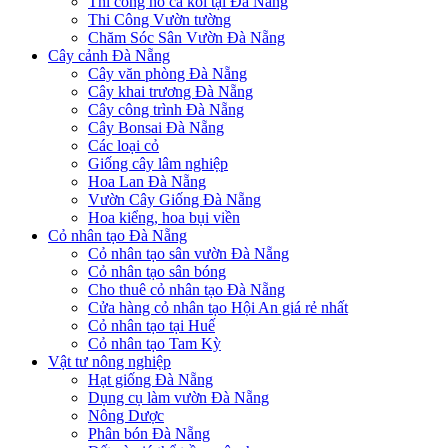
Thi công hồ cá koi tại Đà Nẵng
Thi Công Vườn tường
Chăm Sóc Sân Vườn Đà Nẵng
Cây cảnh Đà Nẵng
Cây văn phòng Đà Nẵng
Cây khai trương Đà Nẵng
Cây công trình Đà Nẵng
Cây Bonsai Đà Nẵng
Các loại cỏ
Giống cây lâm nghiệp
Hoa Lan Đà Nẵng
Vườn Cây Giống Đà Nẵng
Hoa kiểng, hoa bụi viền
Cỏ nhân tạo Đà Nẵng
Cỏ nhân tạo sân vườn Đà Nẵng
Cỏ nhân tạo sân bóng
Cho thuê cỏ nhân tạo Đà Nẵng
Cửa hàng cỏ nhân tạo Hội An giá rẻ nhất
Cỏ nhân tạo tại Huế
Cỏ nhân tạo Tam Kỳ
Vật tư nông nghiệp
Hạt giống Đà Nẵng
Dụng cụ làm vườn Đà Nẵng
Nông Dược
Phân bón Đà Nẵng