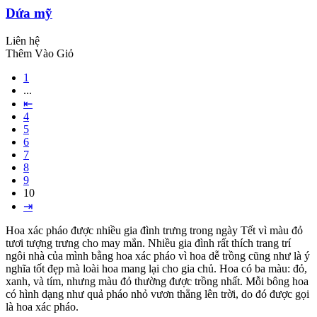
Dứa mỹ
Liên hệ
Thêm Vào Giỏ
1
...
⇤
4
5
6
7
8
9
10
⇥
Hoa xác pháo được nhiều gia đình trưng trong ngày Tết vì màu đỏ
tươi tượng trưng cho may mắn. Nhiều gia đình rất thích trang trí
ngôi nhà của mình bằng hoa xác pháo vì hoa dễ trồng cũng như là ý
nghĩa tốt đẹp mà loài hoa mang lại cho gia chủ. Hoa có ba màu: đỏ,
xanh, và tím, nhưng màu đỏ thường được trồng nhất. Mỗi bông hoa
có hình dạng như quả pháo nhỏ vươn thẳng lên trời, do đó được gọi
là hoa xác pháo.