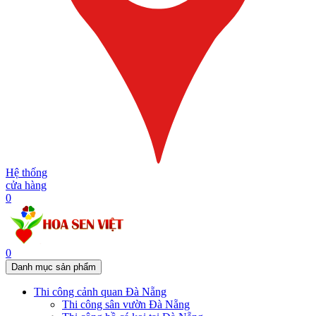
Hệ thống
cửa hàng
0
0
Danh mục sản phẩm
Thi công cảnh quan Đà Nẵng
Thi công sân vườn Đà Nẵng