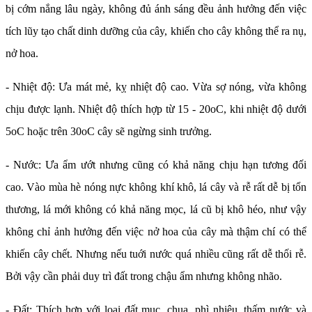
bị cớm nắng lâu ngày, không đủ ánh sáng đều ảnh hưởng đến việc
tích lũy tạo chất dinh dưỡng của cây, khiến cho cây không thể ra nụ,
nở hoa.
- Nhiệt độ: Ưa mát mẻ, kỵ nhiệt độ cao. Vừa sợ nóng, vừa không
chịu được lạnh. Nhiệt độ thích hợp từ 15 - 20oC, khi nhiệt độ dưới
5oC hoặc trên 30oC cây sẽ ngừng sinh trưởng.
- Nước: Ưa ẩm ướt nhưng cũng có khả năng chịu hạn tương đối
cao. Vào mùa hè nóng nực không khí khô, lá cây và rễ rất dễ bị tổn
thương, lá mới không có khả năng mọc, lá cũ bị khô héo, như vậy
không chỉ ảnh hưởng đến việc nở hoa của cây mà thậm chí có thể
khiến cây chết. Nhưng nếu tuới nước quá nhiều cũng rất dễ thối rễ.
Bởi vậy cần phải duy trì đất trong chậu ẩm nhưng không nhão.
- Đất: Thích hợp với loại đất mục, chua, phì nhiêu, thấm nước và