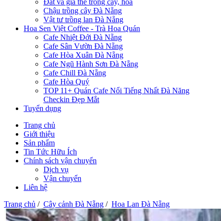
Đất và giá thể trồng cây, hoa
Chậu trồng cây Đà Nẵng
Vật tư trồng lan Đà Nẵng
Hoa Sen Việt Coffee - Trà Hoa Quán
Cafe Nhiệt Đới Đà Nẵng
Cafe Sân Vườn Đà Nẵng
Cafe Hòa Xuân Đà Nẵng
Cafe Ngũ Hành Sơn Đà Nẵng
Cafe Chill Đà Nẵng
Cafe Hòa Quý
TOP 11+ Quán Cafe Nổi Tiếng Nhất Đà Năng
Checkin Đẹp Mắt
Tuyển dụng
Trang chủ
Giới thiệu
Sản phẩm
Tin Tức Hữu Ích
Chính sách vận chuyển
Dịch vụ
Vận chuyển
Liên hệ
Trang chủ
/
Cây cảnh Đà Nẵng
/
Hoa Lan Đà Nẵng