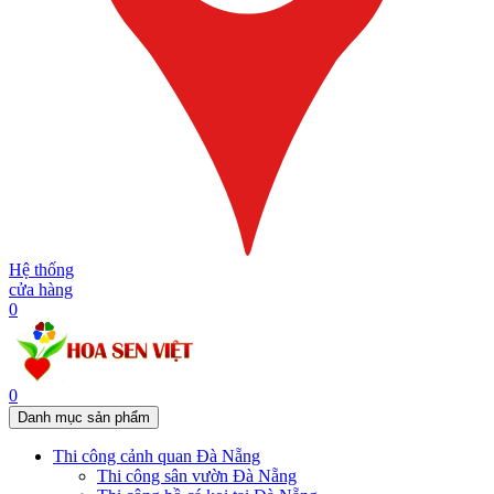
Hệ thống
cửa hàng
0
0
Danh mục sản phẩm
Thi công cảnh quan Đà Nẵng
Thi công sân vườn Đà Nẵng