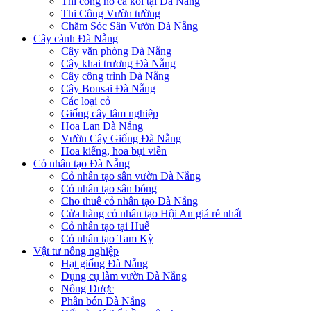
Thi công hồ cá koi tại Đà Nẵng
Thi Công Vườn tường
Chăm Sóc Sân Vườn Đà Nẵng
Cây cảnh Đà Nẵng
Cây văn phòng Đà Nẵng
Cây khai trương Đà Nẵng
Cây công trình Đà Nẵng
Cây Bonsai Đà Nẵng
Các loại cỏ
Giống cây lâm nghiệp
Hoa Lan Đà Nẵng
Vườn Cây Giống Đà Nẵng
Hoa kiểng, hoa bụi viền
Cỏ nhân tạo Đà Nẵng
Cỏ nhân tạo sân vườn Đà Nẵng
Cỏ nhân tạo sân bóng
Cho thuê cỏ nhân tạo Đà Nẵng
Cửa hàng cỏ nhân tạo Hội An giá rẻ nhất
Cỏ nhân tạo tại Huế
Cỏ nhân tạo Tam Kỳ
Vật tư nông nghiệp
Hạt giống Đà Nẵng
Dụng cụ làm vườn Đà Nẵng
Nông Dược
Phân bón Đà Nẵng