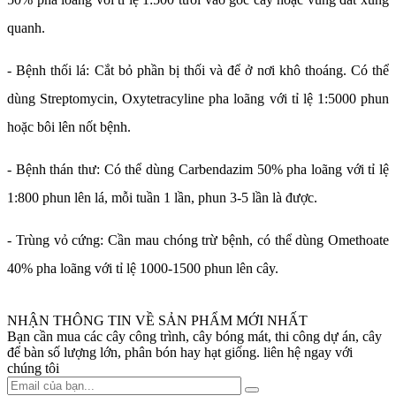
quanh.
- Bệnh thối lá: Cắt bỏ phần bị thối và để ở nơi khô thoáng. Có thể
dùng Streptomycin, Oxytetracyline pha loãng với tỉ lệ 1:5000 phun
hoặc bôi lên nốt bệnh.
- Bệnh thán thư: Có thể dùng Carbendazim 50% pha loãng với tỉ lệ
1:800 phun lên lá, mỗi tuần 1 lần, phun 3-5 lần là được.
- Trùng vỏ cứng: Cần mau chóng trừ bệnh, có thể dùng Omethoate
40% pha loãng với tỉ lệ 1000-1500 phun lên cây.
NHẬN THÔNG TIN VỀ SẢN PHẨM MỚI NHẤT
Bạn cần mua các cây công trình, cây bóng mát, thi công dự án, cây
để bàn số lượng lớn, phân bón hay hạt giống. liên hệ ngay với
chúng tôi