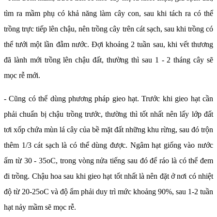
tìm ra mầm phụ có khả năng làm cây con, sau khi tách ra có thể
trồng trực tiếp lên chậu, nên trồng cây trên cát sạch, sau khi trồng có
thể tưới một lần đẫm nước. Đợi khoảng 2 tuần sau, khi vết thương
đã lành mới trồng lên chậu đất, thường thì sau 1 - 2 tháng cây sẽ
mọc rễ mới.
- Cũng có thể dùng phương pháp gieo hạt. Trước khi gieo hạt cần
phải chuẩn bị chậu trồng trước, thường thì tốt nhất nên lấy lớp đất
tơi xốp chứa mùn lá cây của bề mặt đất những khu rừng, sau đó trộn
thêm 1/3 cát sạch là có thể dùng được. Ngâm hạt giống vào nước
ấm từ 30 - 35oC, trong vòng nửa tiếng sau đó để ráo là có thể đem
đi trồng. Chậu hoa sau khi gieo hạt tốt nhất là nên đặt ở nơi có nhiệt
độ từ 20-25oC và độ ẩm phải duy trì mức khoảng 90%, sau 1-2 tuần
hạt nảy mầm sẽ mọc rễ.