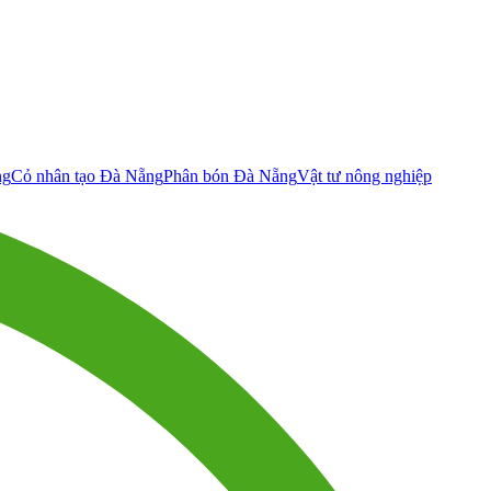
ng
Cỏ nhân tạo Đà Nẵng
Phân bón Đà Nẵng
Vật tư nông nghiệp