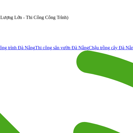
ố Lượng Lớn - Thi Công Công Trình)
ông trình Đà Nẵng
Thi công sân vườn Đà Nẵng
Chậu trồng cây Đà Nẵ