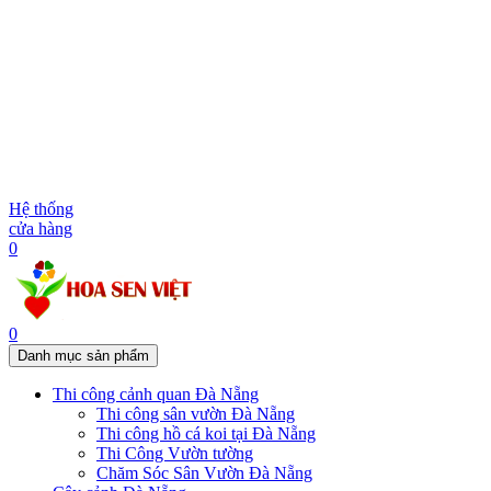
Hệ thống
cửa hàng
0
0
Danh mục sản phẩm
Thi công cảnh quan Đà Nẵng
Thi công sân vườn Đà Nẵng
Thi công hồ cá koi tại Đà Nẵng
Thi Công Vườn tường
Chăm Sóc Sân Vườn Đà Nẵng