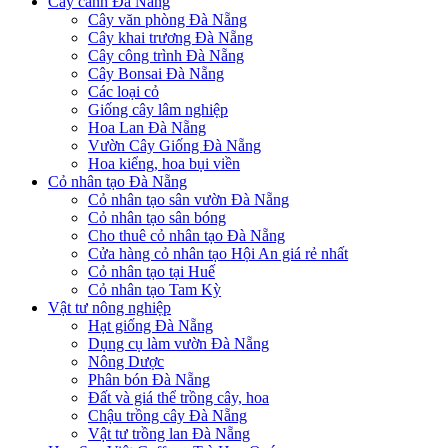
Cây cảnh Đà Nẵng
Cây văn phòng Đà Nẵng
Cây khai trương Đà Nẵng
Cây công trình Đà Nẵng
Cây Bonsai Đà Nẵng
Các loại cỏ
Giống cây lâm nghiệp
Hoa Lan Đà Nẵng
Vườn Cây Giống Đà Nẵng
Hoa kiểng, hoa bụi viền
Cỏ nhân tạo Đà Nẵng
Cỏ nhân tạo sân vườn Đà Nẵng
Cỏ nhân tạo sân bóng
Cho thuê cỏ nhân tạo Đà Nẵng
Cửa hàng cỏ nhân tạo Hội An giá rẻ nhất
Cỏ nhân tạo tại Huế
Cỏ nhân tạo Tam Kỳ
Vật tư nông nghiệp
Hạt giống Đà Nẵng
Dụng cụ làm vườn Đà Nẵng
Nông Dược
Phân bón Đà Nẵng
Đất và giá thể trồng cây, hoa
Chậu trồng cây Đà Nẵng
Vật tư trồng lan Đà Nẵng