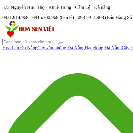
573 Nguyễn Hữu Thọ - Khuê Trung - Cẩm Lệ - Đà nẵng
0931.914.968 - 0916.700.968 (bán lẻ) - 0931.914.968 (Bán Hàng S
Hoa Lan Đà Nẵng
Cây văn phòng Đà Nẵng
Hạt giống Đà Nẵng
Cây c