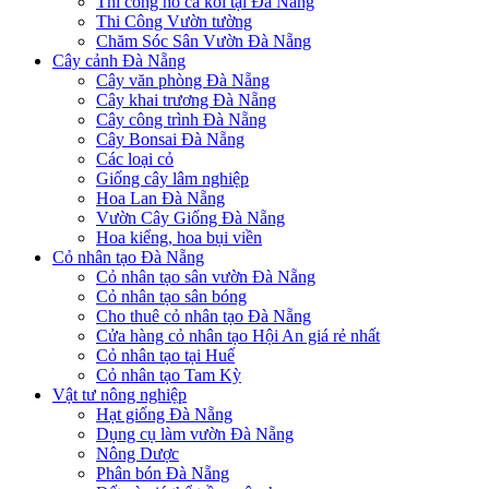
Thi công hồ cá koi tại Đà Nẵng
Thi Công Vườn tường
Chăm Sóc Sân Vườn Đà Nẵng
Cây cảnh Đà Nẵng
Cây văn phòng Đà Nẵng
Cây khai trương Đà Nẵng
Cây công trình Đà Nẵng
Cây Bonsai Đà Nẵng
Các loại cỏ
Giống cây lâm nghiệp
Hoa Lan Đà Nẵng
Vườn Cây Giống Đà Nẵng
Hoa kiểng, hoa bụi viền
Cỏ nhân tạo Đà Nẵng
Cỏ nhân tạo sân vườn Đà Nẵng
Cỏ nhân tạo sân bóng
Cho thuê cỏ nhân tạo Đà Nẵng
Cửa hàng cỏ nhân tạo Hội An giá rẻ nhất
Cỏ nhân tạo tại Huế
Cỏ nhân tạo Tam Kỳ
Vật tư nông nghiệp
Hạt giống Đà Nẵng
Dụng cụ làm vườn Đà Nẵng
Nông Dược
Phân bón Đà Nẵng