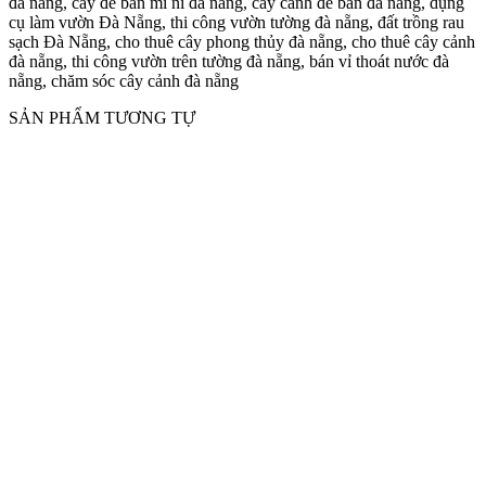
đà nẵng, cây đẻ bàn mi ni đà nẵng, cây cảnh để bàn đà nẵng, dụng
cụ làm vườn Đà Nẵng, thi công vườn tường đà nẵng, đất trồng rau
sạch Đà Nẵng, cho thuê cây phong thủy đà nẵng, cho thuê cây cảnh
đà nẵng, thi công vườn trên tường đà nẵng, bán vỉ thoát nước đà
nẵng, chăm sóc cây cảnh đà nẵng
SẢN PHẨM TƯƠNG TỰ