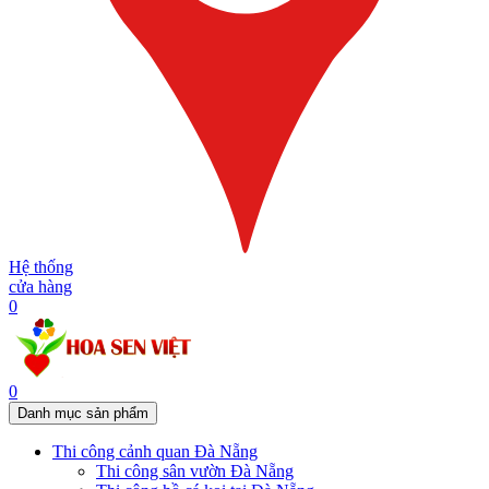
Hệ thống
cửa hàng
0
0
Danh mục sản phẩm
Thi công cảnh quan Đà Nẵng
Thi công sân vườn Đà Nẵng