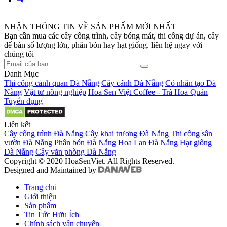
⇥
NHẬN THÔNG TIN VỀ SẢN PHẨM MỚI NHẤT
Bạn cần mua các cây công trình, cây bóng mát, thi công dự án, cây
để bàn số lượng lớn, phân bón hay hạt giống. liên hệ ngay với
chúng tôi
Danh Mục
Thi công cảnh quan Đà Nẵng
Cây cảnh Đà Nẵng
Cỏ nhân tạo Đà
Nẵng
Vật tư nông nghiệp
Hoa Sen Việt Coffee - Trà Hoa Quán
Tuyển dụng
Liên kết
Cây công trình Đà Nẵng
Cây khai trương Đà Nẵng
Thi công sân
vườn Đà Nẵng
Phân bón Đà Nẵng
Hoa Lan Đà Nẵng
Hạt giống
Đà Nẵng
Cây văn phòng Đà Nẵng
Copyright © 2020 HoaSenViet. All Rights Reserved.
Designed and Maintained by
Trang chủ
Giới thiệu
Sản phẩm
Tin Tức Hữu Ích
Chính sách vận chuyển