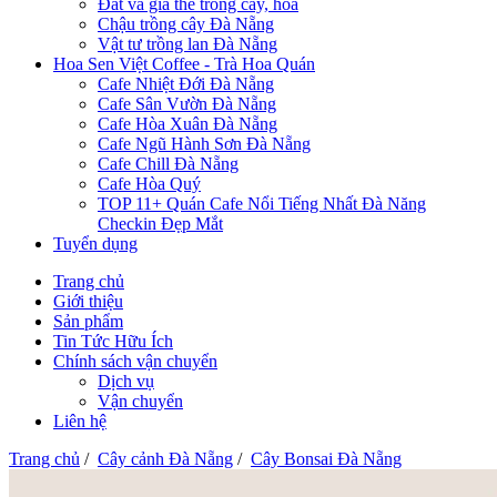
Đất và giá thể trồng cây, hoa
Chậu trồng cây Đà Nẵng
Vật tư trồng lan Đà Nẵng
Hoa Sen Việt Coffee - Trà Hoa Quán
Cafe Nhiệt Đới Đà Nẵng
Cafe Sân Vườn Đà Nẵng
Cafe Hòa Xuân Đà Nẵng
Cafe Ngũ Hành Sơn Đà Nẵng
Cafe Chill Đà Nẵng
Cafe Hòa Quý
TOP 11+ Quán Cafe Nổi Tiếng Nhất Đà Năng
Checkin Đẹp Mắt
Tuyển dụng
Trang chủ
Giới thiệu
Sản phẩm
Tin Tức Hữu Ích
Chính sách vận chuyển
Dịch vụ
Vận chuyển
Liên hệ
Trang chủ
/
Cây cảnh Đà Nẵng
/
Cây Bonsai Đà Nẵng