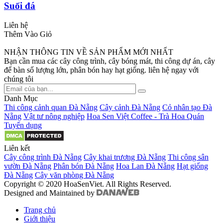
Suối đá
Liên hệ
Thêm Vào Giỏ
NHẬN THÔNG TIN VỀ SẢN PHẨM MỚI NHẤT
Bạn cần mua các cây công trình, cây bóng mát, thi công dự án, cây
để bàn số lượng lớn, phân bón hay hạt giống. liên hệ ngay với
chúng tôi
Danh Mục
Thi công cảnh quan Đà Nẵng
Cây cảnh Đà Nẵng
Cỏ nhân tạo Đà
Nẵng
Vật tư nông nghiệp
Hoa Sen Việt Coffee - Trà Hoa Quán
Tuyển dụng
Liên kết
Cây công trình Đà Nẵng
Cây khai trương Đà Nẵng
Thi công sân
vườn Đà Nẵng
Phân bón Đà Nẵng
Hoa Lan Đà Nẵng
Hạt giống
Đà Nẵng
Cây văn phòng Đà Nẵng
Copyright © 2020 HoaSenViet. All Rights Reserved.
Designed and Maintained by
Trang chủ
Giới thiệu