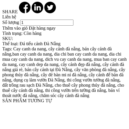
SHARE
Liên hệ
Số lượng
Thêm vào giỏ
Đặt hàng ngay
Tình trạng:
Còn hàng
SKU:
Thể loại:
Đá tiểu cảnh Đà Nẵng
Tags:
Cay canh da nang, cây cảnh đà nẵng, bán cây cảnh đà
nẵng,ban cay canh da nang, dia chi ban cay canh da nang, dia chi
mua cay canh da nang, dich vu cay canh da nang, mua ban cay canh
da nang, cay canh dep da nang, cây cảnh đẹp đà nẵng, cây cảnh đà
nẵng giá rẻ, bán cây cảnh tại Đà Nẵng, cây văn phòng đà nẵng, cây
phong thủy đà nẵng, cây đẻ bàn mi ni đà nẵng, cây cảnh để bàn đà
nẵng, dụng cụ làm vườn Đà Nẵng, thi công vườn tường đà nẵng,
đất trồng rau sạch Đà Nẵng, cho thuê cây phong thủy đà nẵng, cho
thuê cây cảnh đà nẵng, thi công vườn trên tường đà nẵng, bán vỉ
thoát nước đà nẵng, chăm sóc cây cảnh đà nẵng
SẢN PHẨM TƯƠNG TỰ