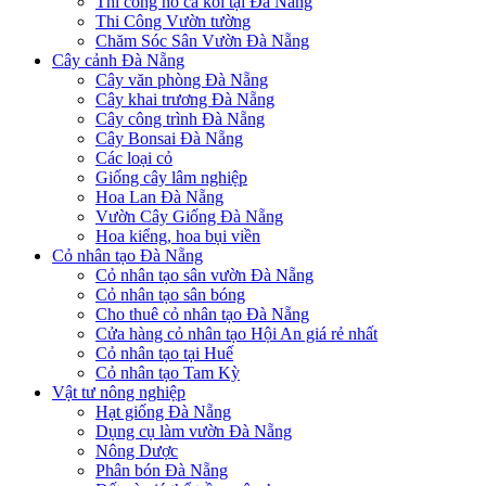
Thi công hồ cá koi tại Đà Nẵng
Thi Công Vườn tường
Chăm Sóc Sân Vườn Đà Nẵng
Cây cảnh Đà Nẵng
Cây văn phòng Đà Nẵng
Cây khai trương Đà Nẵng
Cây công trình Đà Nẵng
Cây Bonsai Đà Nẵng
Các loại cỏ
Giống cây lâm nghiệp
Hoa Lan Đà Nẵng
Vườn Cây Giống Đà Nẵng
Hoa kiểng, hoa bụi viền
Cỏ nhân tạo Đà Nẵng
Cỏ nhân tạo sân vườn Đà Nẵng
Cỏ nhân tạo sân bóng
Cho thuê cỏ nhân tạo Đà Nẵng
Cửa hàng cỏ nhân tạo Hội An giá rẻ nhất
Cỏ nhân tạo tại Huế
Cỏ nhân tạo Tam Kỳ
Vật tư nông nghiệp
Hạt giống Đà Nẵng
Dụng cụ làm vườn Đà Nẵng
Nông Dược
Phân bón Đà Nẵng