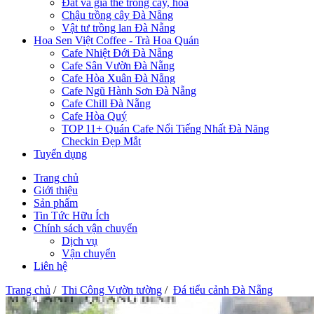
Đất và giá thể trồng cây, hoa
Chậu trồng cây Đà Nẵng
Vật tư trồng lan Đà Nẵng
Hoa Sen Việt Coffee - Trà Hoa Quán
Cafe Nhiệt Đới Đà Nẵng
Cafe Sân Vườn Đà Nẵng
Cafe Hòa Xuân Đà Nẵng
Cafe Ngũ Hành Sơn Đà Nẵng
Cafe Chill Đà Nẵng
Cafe Hòa Quý
TOP 11+ Quán Cafe Nổi Tiếng Nhất Đà Năng
Checkin Đẹp Mắt
Tuyển dụng
Trang chủ
Giới thiệu
Sản phẩm
Tin Tức Hữu Ích
Chính sách vận chuyển
Dịch vụ
Vận chuyển
Liên hệ
Trang chủ
/
Thi Công Vườn tường
/
Đá tiểu cảnh Đà Nẵng