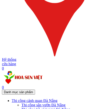
Hệ thống
cửa hàng
0
0
Danh mục sản phẩm
Thi công cảnh quan Đà Nẵng
Thi công sân vườn Đà Nẵng