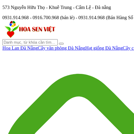
573 Nguyễn Hữu Thọ - Khuê Trung - Cẩm Lệ - Đà nẵng
0931.914.968 - 0916.700.968 (bán lẻ) - 0931.914.968 (Bán Hàng S
Hoa Lan Đà Nẵng
Cây văn phòng Đà Nẵng
Hạt giống Đà Nẵng
Cây c