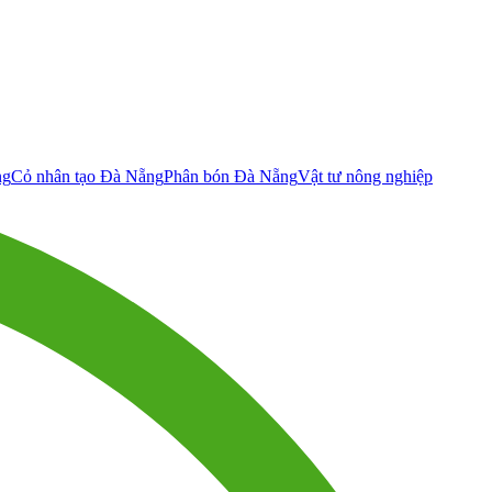
ng
Cỏ nhân tạo Đà Nẵng
Phân bón Đà Nẵng
Vật tư nông nghiệp