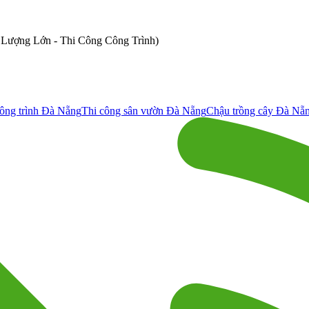
ố Lượng Lớn - Thi Công Công Trình)
ông trình Đà Nẵng
Thi công sân vườn Đà Nẵng
Chậu trồng cây Đà Nẵ