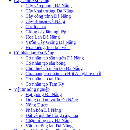
Cây cảnh Đà Nẵng
Cây văn phòng Đà Nẵng
Cây khai trương Đà Nẵng
Cây công trình Đà Nẵng
Cây Bonsai Đà Nẵng
Các loại cỏ
Giống cây lâm nghiệp
Hoa Lan Đà Nẵng
Vườn Cây Giống Đà Nẵng
Hoa kiểng, hoa bụi viền
Cỏ nhân tạo Đà Nẵng
Cỏ nhân tạo sân vườn Đà Nẵng
Cỏ nhân tạo sân bóng
Cho thuê cỏ nhân tạo Đà Nẵng
Cửa hàng cỏ nhân tạo Hội An giá rẻ nhất
Cỏ nhân tạo tại Huế
Cỏ nhân tạo Tam Kỳ
Vật tư nông nghiệp
Hạt giống Đà Nẵng
Dụng cụ làm vườn Đà Nẵng
Nông Dược
Phân bón Đà Nẵng
Đất và giá thể trồng cây, hoa
Chậu trồng cây Đà Nẵng
Vật tư trồng lan Đà Nẵng