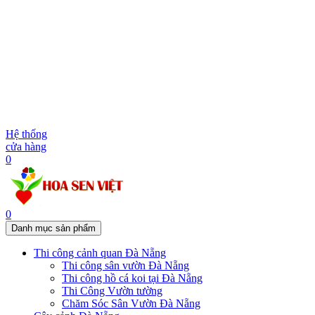
Hệ thống
cửa hàng
0
0
Danh mục sản phẩm
Thi công cảnh quan Đà Nẵng
Thi công sân vườn Đà Nẵng
Thi công hồ cá koi tại Đà Nẵng
Thi Công Vườn tường
Chăm Sóc Sân Vườn Đà Nẵng