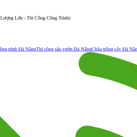
ố Lượng Lớn - Thi Công Công Trình)
ông trình Đà Nẵng
Thi công sân vườn Đà Nẵng
Chậu trồng cây Đà Nẵ