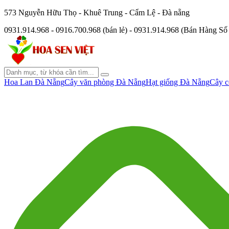
573 Nguyễn Hữu Thọ - Khuê Trung - Cẩm Lệ - Đà nẵng
0931.914.968 - 0916.700.968 (bán lẻ) - 0931.914.968 (Bán Hàng S
Hoa Lan Đà Nẵng
Cây văn phòng Đà Nẵng
Hạt giống Đà Nẵng
Cây c