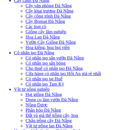
Cây cảnh Đà Nẵng
Cây văn phòng Đà Nẵng
Cây khai trương Đà Nẵng
Cây công trình Đà Nẵng
Cây Bonsai Đà Nẵng
Các loại cỏ
Giống cây lâm nghiệp
Hoa Lan Đà Nẵng
Vườn Cây Giống Đà Nẵng
Hoa kiểng, hoa bụi viền
Cỏ nhân tạo Đà Nẵng
Cỏ nhân tạo sân vườn Đà Nẵng
Cỏ nhân tạo sân bóng
Cho thuê cỏ nhân tạo Đà Nẵng
Cửa hàng cỏ nhân tạo Hội An giá rẻ nhất
Cỏ nhân tạo tại Huế
Cỏ nhân tạo Tam Kỳ
Vật tư nông nghiệp
Hạt giống Đà Nẵng
Dụng cụ làm vườn Đà Nẵng
Nông Dược
Phân bón Đà Nẵng
Đất và giá thể trồng cây, hoa
Chậu trồng cây Đà Nẵng
Vật tư trồng lan Đà Nẵng