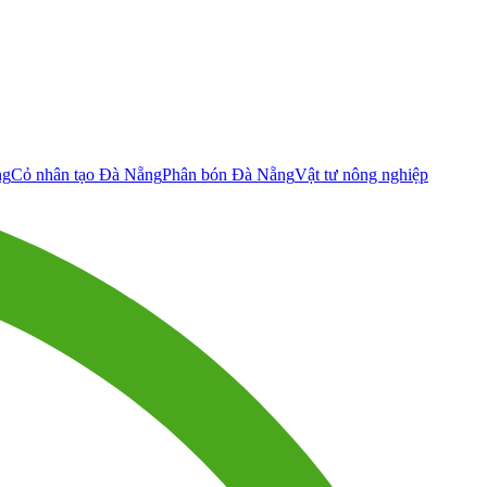
ng
Cỏ nhân tạo Đà Nẵng
Phân bón Đà Nẵng
Vật tư nông nghiệp