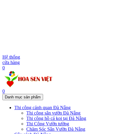
Hệ thống
cửa hàng
0
0
Danh mục sản phẩm
Thi công cảnh quan Đà Nẵng
Thi công sân vườn Đà Nẵng
Thi công hồ cá koi tại Đà Nẵng
Thi Công Vườn tường
Chăm Sóc Sân Vườn Đà Nẵng