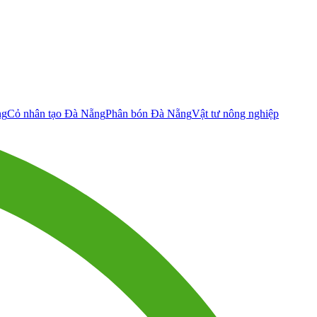
ng
Cỏ nhân tạo Đà Nẵng
Phân bón Đà Nẵng
Vật tư nông nghiệp