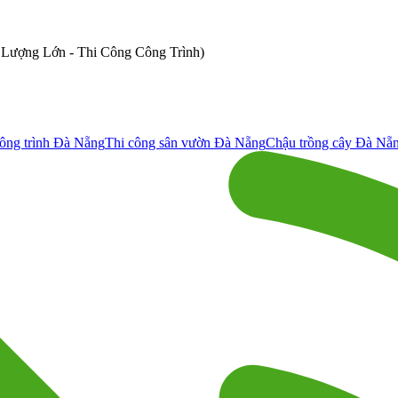
ố Lượng Lớn - Thi Công Công Trình)
ông trình Đà Nẵng
Thi công sân vườn Đà Nẵng
Chậu trồng cây Đà Nẵ