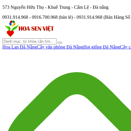
573 Nguyễn Hữu Thọ - Khuê Trung - Cẩm Lệ - Đà nẵng
0931.914.968 - 0916.700.968 (bán lẻ) - 0931.914.968 (Bán Hàng S
Hoa Lan Đà Nẵng
Cây văn phòng Đà Nẵng
Hạt giống Đà Nẵng
Cây c