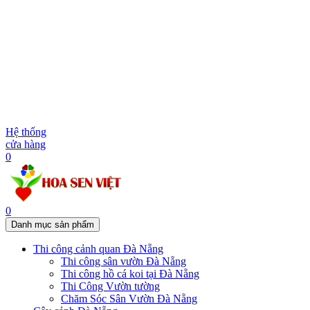
Hệ thống
cửa hàng
0
0
Danh mục sản phẩm
Thi công cảnh quan Đà Nẵng
Thi công sân vườn Đà Nẵng
Thi công hồ cá koi tại Đà Nẵng
Thi Công Vườn tường
Chăm Sóc Sân Vườn Đà Nẵng