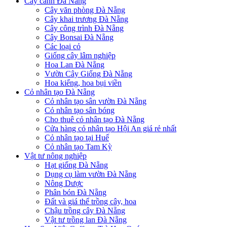
Cây cảnh Đà Nẵng
Cây văn phòng Đà Nẵng
Cây khai trương Đà Nẵng
Cây công trình Đà Nẵng
Cây Bonsai Đà Nẵng
Các loại cỏ
Giống cây lâm nghiệp
Hoa Lan Đà Nẵng
Vườn Cây Giống Đà Nẵng
Hoa kiểng, hoa bụi viền
Cỏ nhân tạo Đà Nẵng
Cỏ nhân tạo sân vườn Đà Nẵng
Cỏ nhân tạo sân bóng
Cho thuê cỏ nhân tạo Đà Nẵng
Cửa hàng cỏ nhân tạo Hội An giá rẻ nhất
Cỏ nhân tạo tại Huế
Cỏ nhân tạo Tam Kỳ
Vật tư nông nghiệp
Hạt giống Đà Nẵng
Dụng cụ làm vườn Đà Nẵng
Nông Dược
Phân bón Đà Nẵng
Đất và giá thể trồng cây, hoa
Chậu trồng cây Đà Nẵng
Vật tư trồng lan Đà Nẵng