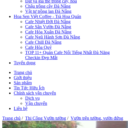
Đất và giá thể trồng cây, hoa
Chậu trồng cây Đà Nẵng
Vật tư trồng lan Đà Nẵng
Hoa Sen Việt Coffee - Trà Hoa Quán
Cafe Nhiệt Đới Đà Nẵng
Cafe Sân Vườn Đà Nẵng
Cafe Hòa Xuân Đà Nẵng
Cafe Ngũ Hành Sơn Đà Nẵng
Cafe Chill Đà Nẵng
Cafe Hòa Quý
TOP 11+ Quán Cafe Nổi Tiếng Nhất Đà Năng
Checkin Đẹp Mắt
Tuyển dụng
Trang chủ
Giới thiệu
Sản phẩm
Tin Tức Hữu Ích
Chính sách vận chuyển
Dịch vụ
Vận chuyển
Liên hệ
Trang chủ
/
Thi Công Vườn tường
/
Vườn trên tường, vườn đứng