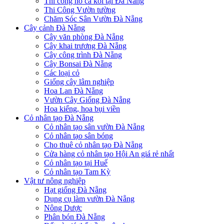
Thi công hồ cá koi tại Đà Nẵng
Thi Công Vườn tường
Chăm Sóc Sân Vườn Đà Nẵng
Cây cảnh Đà Nẵng
Cây văn phòng Đà Nẵng
Cây khai trương Đà Nẵng
Cây công trình Đà Nẵng
Cây Bonsai Đà Nẵng
Các loại cỏ
Giống cây lâm nghiệp
Hoa Lan Đà Nẵng
Vườn Cây Giống Đà Nẵng
Hoa kiểng, hoa bụi viền
Cỏ nhân tạo Đà Nẵng
Cỏ nhân tạo sân vườn Đà Nẵng
Cỏ nhân tạo sân bóng
Cho thuê cỏ nhân tạo Đà Nẵng
Cửa hàng cỏ nhân tạo Hội An giá rẻ nhất
Cỏ nhân tạo tại Huế
Cỏ nhân tạo Tam Kỳ
Vật tư nông nghiệp
Hạt giống Đà Nẵng
Dụng cụ làm vườn Đà Nẵng
Nông Dược
Phân bón Đà Nẵng