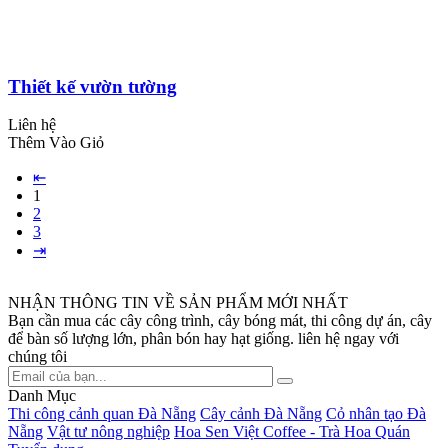
Thiết kế vườn tường
Liên hệ
Thêm Vào Giỏ
⇤
1
2
3
⇥
NHẬN THÔNG TIN VỀ SẢN PHẨM MỚI NHẤT
Bạn cần mua các cây công trình, cây bóng mát, thi công dự án, cây
để bàn số lượng lớn, phân bón hay hạt giống. liên hệ ngay với
chúng tôi
Danh Mục
Thi công cảnh quan Đà Nẵng
Cây cảnh Đà Nẵng
Cỏ nhân tạo Đà
Nẵng
Vật tư nông nghiệp
Hoa Sen Việt Coffee - Trà Hoa Quán