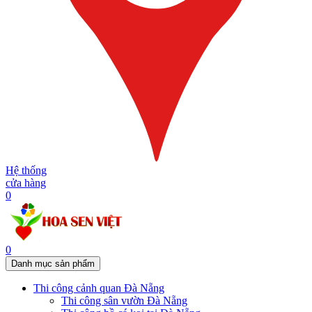
Hệ thống
cửa hàng
0
0
Danh mục sản phẩm
Thi công cảnh quan Đà Nẵng
Thi công sân vườn Đà Nẵng