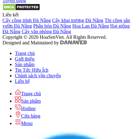
Tuyển dụng
Liên kết
Cây công trình Đà Nẵng
Cây khai trương Đà Nẵng
Thi công sân
vườn Đà Nẵng
Phân bón Đà Nẵng
Hoa Lan Đà Nẵng
Hạt giống
Đà Nẵng
Cây văn phòng Đà Nẵng
Copyright © 2020 HoaSenViet. All Rights Reserved.
Designed and Maintained by
Trang chủ
Giới thiệu
Sản phẩm
Tin Tức Hữu Ích
Chính sách vận chuyển
Liên hệ
Trang chủ
Sản phẩm
Hotline
Cửa hàng
Menu