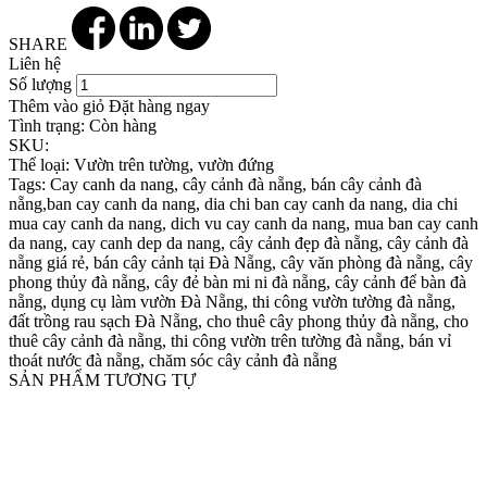
SHARE
Liên hệ
Số lượng
Thêm vào giỏ
Đặt hàng ngay
Tình trạng:
Còn hàng
SKU:
Thể loại:
Vườn trên tường, vườn đứng
Tags:
Cay canh da nang, cây cảnh đà nẵng, bán cây cảnh đà
nẵng,ban cay canh da nang, dia chi ban cay canh da nang, dia chi
mua cay canh da nang, dich vu cay canh da nang, mua ban cay canh
da nang, cay canh dep da nang, cây cảnh đẹp đà nẵng, cây cảnh đà
nẵng giá rẻ, bán cây cảnh tại Đà Nẵng, cây văn phòng đà nẵng, cây
phong thủy đà nẵng, cây đẻ bàn mi ni đà nẵng, cây cảnh để bàn đà
nẵng, dụng cụ làm vườn Đà Nẵng, thi công vườn tường đà nẵng,
đất trồng rau sạch Đà Nẵng, cho thuê cây phong thủy đà nẵng, cho
thuê cây cảnh đà nẵng, thi công vườn trên tường đà nẵng, bán vỉ
thoát nước đà nẵng, chăm sóc cây cảnh đà nẵng
SẢN PHẨM TƯƠNG TỰ