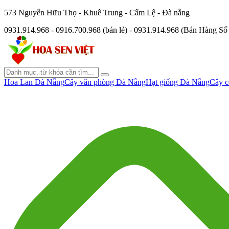
573 Nguyễn Hữu Thọ - Khuê Trung - Cẩm Lệ - Đà nẵng
0931.914.968 - 0916.700.968 (bán lẻ) - 0931.914.968 (Bán Hàng S
Hoa Lan Đà Nẵng
Cây văn phòng Đà Nẵng
Hạt giống Đà Nẵng
Cây c