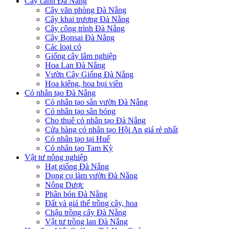
Cây cảnh Đà Nẵng
Cây văn phòng Đà Nẵng
Cây khai trương Đà Nẵng
Cây công trình Đà Nẵng
Cây Bonsai Đà Nẵng
Các loại cỏ
Giống cây lâm nghiệp
Hoa Lan Đà Nẵng
Vườn Cây Giống Đà Nẵng
Hoa kiểng, hoa bụi viền
Cỏ nhân tạo Đà Nẵng
Cỏ nhân tạo sân vườn Đà Nẵng
Cỏ nhân tạo sân bóng
Cho thuê cỏ nhân tạo Đà Nẵng
Cửa hàng cỏ nhân tạo Hội An giá rẻ nhất
Cỏ nhân tạo tại Huế
Cỏ nhân tạo Tam Kỳ
Vật tư nông nghiệp
Hạt giống Đà Nẵng
Dụng cụ làm vườn Đà Nẵng
Nông Dược
Phân bón Đà Nẵng
Đất và giá thể trồng cây, hoa
Chậu trồng cây Đà Nẵng
Vật tư trồng lan Đà Nẵng