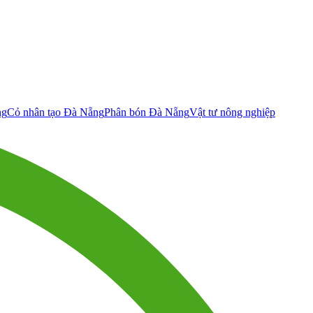
ng
Cỏ nhân tạo Đà Nẵng
Phân bón Đà Nẵng
Vật tư nông nghiệp