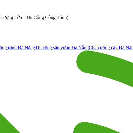
ố Lượng Lớn - Thi Công Công Trình)
ông trình Đà Nẵng
Thi công sân vườn Đà Nẵng
Chậu trồng cây Đà Nẵ