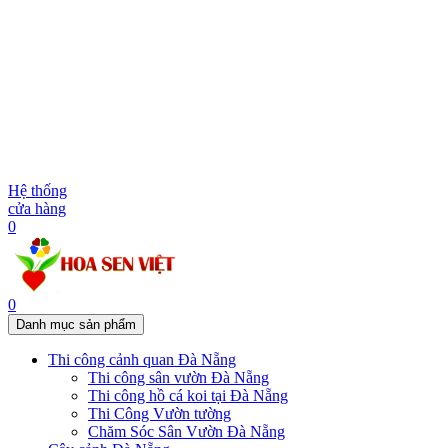
Hệ thống
cửa hàng
0
0
Danh mục sản phẩm
Thi công cảnh quan Đà Nẵng
Thi công sân vườn Đà Nẵng
Thi công hồ cá koi tại Đà Nẵng
Thi Công Vườn tường
Chăm Sóc Sân Vườn Đà Nẵng