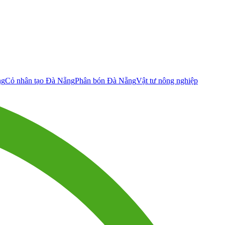
ng
Cỏ nhân tạo Đà Nẵng
Phân bón Đà Nẵng
Vật tư nông nghiệp