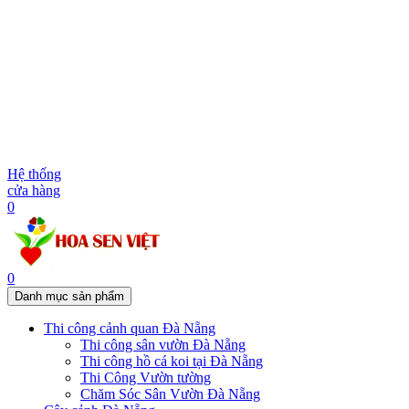
Hệ thống
cửa hàng
0
0
Danh mục sản phẩm
Thi công cảnh quan Đà Nẵng
Thi công sân vườn Đà Nẵng
Thi công hồ cá koi tại Đà Nẵng
Thi Công Vườn tường
Chăm Sóc Sân Vườn Đà Nẵng