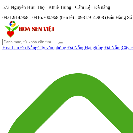
573 Nguyễn Hữu Thọ - Khuê Trung - Cẩm Lệ - Đà nẵng
0931.914.968 - 0916.700.968 (bán lẻ) - 0931.914.968 (Bán Hàng S
Hoa Lan Đà Nẵng
Cây văn phòng Đà Nẵng
Hạt giống Đà Nẵng
Cây c