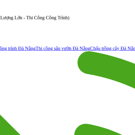
ố Lượng Lớn - Thi Công Công Trình)
ông trình Đà Nẵng
Thi công sân vườn Đà Nẵng
Chậu trồng cây Đà Nẵ