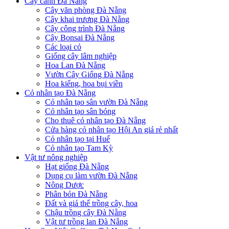
Cây cảnh Đà Nẵng
Cây văn phòng Đà Nẵng
Cây khai trương Đà Nẵng
Cây công trình Đà Nẵng
Cây Bonsai Đà Nẵng
Các loại cỏ
Giống cây lâm nghiệp
Hoa Lan Đà Nẵng
Vườn Cây Giống Đà Nẵng
Hoa kiểng, hoa bụi viền
Cỏ nhân tạo Đà Nẵng
Cỏ nhân tạo sân vườn Đà Nẵng
Cỏ nhân tạo sân bóng
Cho thuê cỏ nhân tạo Đà Nẵng
Cửa hàng cỏ nhân tạo Hội An giá rẻ nhất
Cỏ nhân tạo tại Huế
Cỏ nhân tạo Tam Kỳ
Vật tư nông nghiệp
Hạt giống Đà Nẵng
Dụng cụ làm vườn Đà Nẵng
Nông Dược
Phân bón Đà Nẵng
Đất và giá thể trồng cây, hoa
Chậu trồng cây Đà Nẵng
Vật tư trồng lan Đà Nẵng