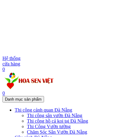
Hệ thống
cửa hàng
0
0
Danh mục sản phẩm
Thi công cảnh quan Đà Nẵng
Thi công sân vườn Đà Nẵng
Thi công hồ cá koi tại Đà Nẵng
Thi Công Vườn tường
Chăm Sóc Sân Vườn Đà Nẵng