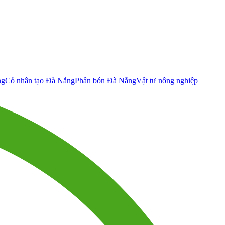
ng
Cỏ nhân tạo Đà Nẵng
Phân bón Đà Nẵng
Vật tư nông nghiệp