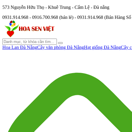
573 Nguyễn Hữu Thọ - Khuê Trung - Cẩm Lệ - Đà nẵng
0931.914.968 - 0916.700.968 (bán lẻ) - 0931.914.968 (Bán Hàng S
Hoa Lan Đà Nẵng
Cây văn phòng Đà Nẵng
Hạt giống Đà Nẵng
Cây c