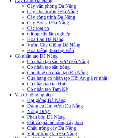
Cây cảnh Đà Nẵng
Cây văn phòng Đà Nẵng
Cây khai trương Đà Nẵng
Cây công trình Đà Nẵng
Cây Bonsai Đà Nẵng
Các loại cỏ
Giống cây lâm nghiệp
Hoa Lan Đà Nẵng
Vườn Cây Giống Đà Nẵng
Hoa kiểng, hoa bụi viền
Cỏ nhân tạo Đà Nẵng
Cỏ nhân tạo sân vườn Đà Nẵng
Cỏ nhân tạo sân bóng
Cho thuê cỏ nhân tạo Đà Nẵng
Cửa hàng cỏ nhân tạo Hội An giá rẻ nhất
Cỏ nhân tạo tại Huế
Cỏ nhân tạo Tam Kỳ
Vật tư nông nghiệp
Hạt giống Đà Nẵng
Dụng cụ làm vườn Đà Nẵng
Nông Dược
Phân bón Đà Nẵng
Đất và giá thể trồng cây, hoa
Chậu trồng cây Đà Nẵng
Vật tư trồng lan Đà Nẵng