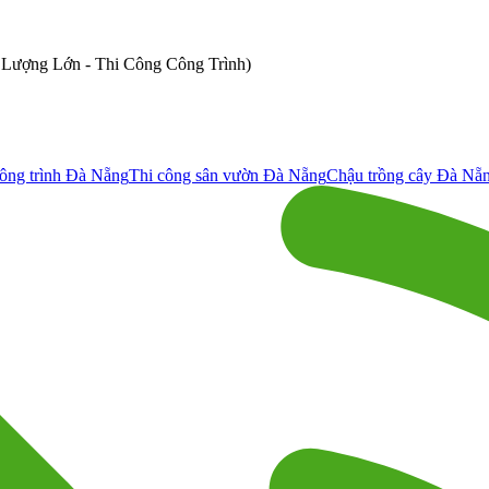
ố Lượng Lớn - Thi Công Công Trình)
ông trình Đà Nẵng
Thi công sân vườn Đà Nẵng
Chậu trồng cây Đà Nẵ