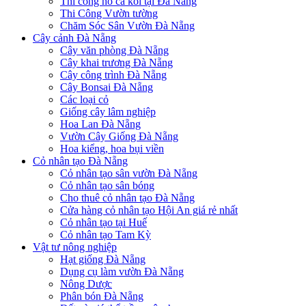
Thi công hồ cá koi tại Đà Nẵng
Thi Công Vườn tường
Chăm Sóc Sân Vườn Đà Nẵng
Cây cảnh Đà Nẵng
Cây văn phòng Đà Nẵng
Cây khai trương Đà Nẵng
Cây công trình Đà Nẵng
Cây Bonsai Đà Nẵng
Các loại cỏ
Giống cây lâm nghiệp
Hoa Lan Đà Nẵng
Vườn Cây Giống Đà Nẵng
Hoa kiểng, hoa bụi viền
Cỏ nhân tạo Đà Nẵng
Cỏ nhân tạo sân vườn Đà Nẵng
Cỏ nhân tạo sân bóng
Cho thuê cỏ nhân tạo Đà Nẵng
Cửa hàng cỏ nhân tạo Hội An giá rẻ nhất
Cỏ nhân tạo tại Huế
Cỏ nhân tạo Tam Kỳ
Vật tư nông nghiệp
Hạt giống Đà Nẵng
Dụng cụ làm vườn Đà Nẵng
Nông Dược
Phân bón Đà Nẵng