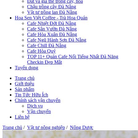
Đất và giá thể trồng cây, hoa
Chậu trồng cây Đà Nẵng
Vật tư trồng lan Đà Nẵng
Hoa Sen Việt Coffee - Trà Hoa Quán
Cafe Nhiệt Đới Đà Nẵng
Cafe Sân Vườn Đà Nẵng
Cafe Hòa Xuân Đà Nẵng
Cafe Ngũ Hành Sơn Đà Nẵng
Cafe Chill Đà Nẵng
Cafe Hòa Quý
TOP 11+ Quán Cafe Nổi Tiếng Nhất Đà Năng
Checkin Đẹp Mắt
Tuyển dụng
Trang chủ
Giới thiệu
Sản phẩm
Tin Tức Hữu Ích
Chính sách vận chuyển
Dịch vụ
Vận chuyển
Liên hệ
Trang chủ
/
Vật tư nông nghiệp
/
Nông Dược