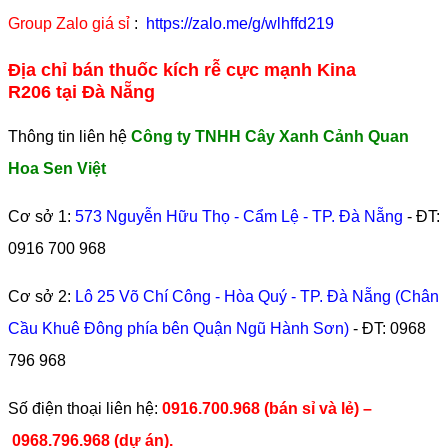
Group Zalo giá sỉ
:
https://zalo.me/g/wlhffd219
Địa chỉ bán thuốc kích rễ cực mạnh Kina
R206 tại Đà Nẵng
Thông tin liên hệ
Công ty TNHH Cây Xanh Cảnh Quan
Hoa Sen Việt
Cơ sở 1:
573 Nguyễn Hữu Thọ - Cẩm Lệ - TP. Đà Nẵng
- ĐT:
0916 700 968
Cơ sở 2:
Lô 25 Võ Chí Công - Hòa Quý - TP. Đà Nẵng (Chân
Cầu Khuê Đông phía bên Quận Ngũ Hành Sơn)
- ĐT:
0968
796 968
​Số điện thoại liên hệ:
0916.700.968 (bán sỉ và lẻ) –
0968.796.968
(
dự án).