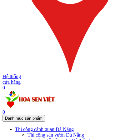
Hệ thống
cửa hàng
0
0
Danh mục sản phẩm
Thi công cảnh quan Đà Nẵng
Thi công sân vườn Đà Nẵng