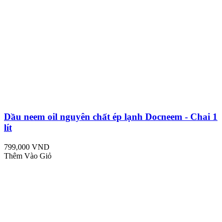
Dầu neem oil nguyên chất ép lạnh Docneem - Chai 1
lít
799,000 VND
Thêm Vào Giỏ