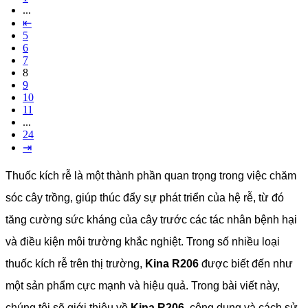
...
⇤
5
6
7
8
9
10
11
...
24
⇥
Thuốc kích rễ là một thành phần quan trọng trong việc chăm
sóc cây trồng, giúp thúc đẩy sự phát triển của hệ rễ, từ đó
tăng cường sức kháng của cây trước các tác nhân bệnh hại
và điều kiện môi trường khắc nghiệt. Trong số nhiều loại
thuốc kích rễ trên thị trường,
Kina R206
được biết đến như
một sản phẩm cực mạnh và hiệu quả. Trong bài viết này,
chúng tôi sẽ giới thiệu về
Kina R206
, công dụng và cách sử