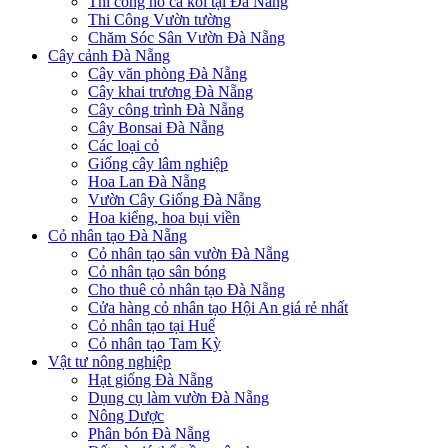
Thi công hồ cá koi tại Đà Nẵng
Thi Công Vườn tường
Chăm Sóc Sân Vườn Đà Nẵng
Cây cảnh Đà Nẵng
Cây văn phòng Đà Nẵng
Cây khai trương Đà Nẵng
Cây công trình Đà Nẵng
Cây Bonsai Đà Nẵng
Các loại cỏ
Giống cây lâm nghiệp
Hoa Lan Đà Nẵng
Vườn Cây Giống Đà Nẵng
Hoa kiểng, hoa bụi viền
Cỏ nhân tạo Đà Nẵng
Cỏ nhân tạo sân vườn Đà Nẵng
Cỏ nhân tạo sân bóng
Cho thuê cỏ nhân tạo Đà Nẵng
Cửa hàng cỏ nhân tạo Hội An giá rẻ nhất
Cỏ nhân tạo tại Huế
Cỏ nhân tạo Tam Kỳ
Vật tư nông nghiệp
Hạt giống Đà Nẵng
Dụng cụ làm vườn Đà Nẵng
Nông Dược
Phân bón Đà Nẵng