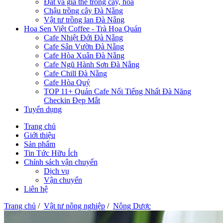
Đất và giá thể trồng cây, hoa
Chậu trồng cây Đà Nẵng
Vật tư trồng lan Đà Nẵng
Hoa Sen Việt Coffee - Trà Hoa Quán
Cafe Nhiệt Đới Đà Nẵng
Cafe Sân Vườn Đà Nẵng
Cafe Hòa Xuân Đà Nẵng
Cafe Ngũ Hành Sơn Đà Nẵng
Cafe Chill Đà Nẵng
Cafe Hòa Quý
TOP 11+ Quán Cafe Nổi Tiếng Nhất Đà Năng
Checkin Đẹp Mắt
Tuyển dụng
Trang chủ
Giới thiệu
Sản phẩm
Tin Tức Hữu Ích
Chính sách vận chuyển
Dịch vụ
Vận chuyển
Liên hệ
Trang chủ
/
Vật tư nông nghiệp
/
Nông Dược