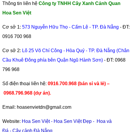
Thông tin liên hệ
Công ty TNHH Cây Xanh Cảnh Quan
Hoa Sen Việt
Cơ sở 1:
573 Nguyễn Hữu Thọ - Cẩm Lệ - TP. Đà Nẵng
- ĐT:
0916 700 968
Cơ sở 2:
Lô 25 Võ Chí Công - Hòa Quý - TP. Đà Nẵng (Chân
Cầu Khuê Đông phía bên Quận Ngũ Hành Sơn)
- ĐT:
0968
796 968
​Số điện thoại liên hệ:
0916.700.968 (bán sỉ và lẻ) –
0968.796.968
(
dự án).
Email: hoasenvietdn@gmail.com
Website:
Hoa Sen Việt
-
Hoa Sen Việt Đẹp
-
Hoa và
Đá
-
Cây cảnh Đà Nẵng