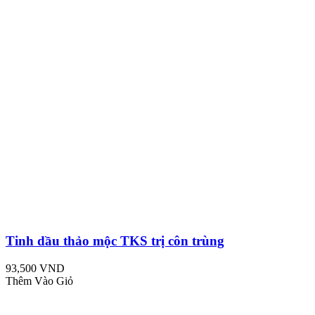
Tinh dầu thảo mộc TKS trị côn trùng
93,500 VND
Thêm Vào Giỏ