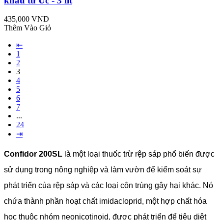
khẩu từ Úc - 3 lít
435,000 VND
Thêm Vào Giỏ
⇤
1
2
3
4
5
6
7
...
24
⇥
Confidor 200SL
là một loại thuốc trừ rệp sáp phổ biến được
sử dụng trong nông nghiệp và làm vườn để kiểm soát sự
phát triển của rệp sáp và các loại côn trùng gây hại khác. Nó
chứa thành phần hoạt chất imidacloprid, một hợp chất hóa
học thuộc nhóm neonicotinoid, được phát triển để tiêu diệt