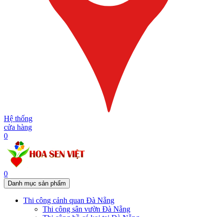
Hệ thống
cửa hàng
0
0
Danh mục sản phẩm
Thi công cảnh quan Đà Nẵng
Thi công sân vườn Đà Nẵng